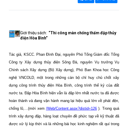
Giới thiệu sách:
“Thi công màn chống thấm
đập
thủy
điện Hòa Bình”
Tác giả, KSCC. Phan Đình Đại, nguyên Phó Tổng Giám đốc Tổng
Công ty Xây dựng thủy điện Sông Đà, nguyên Vụ trưởng Vụ
Chính sách Xây dựng (Bộ Xây dựng), Phó Ban Khoa học Công
nghệ VNCOLD, một trong những cán bộ chỉ huy chủ chốt xây
dựng công trình thủy điện Hòa Bình, công trình thế kỷ của đất
nước ta. Đập Hòa Bình hiện vẫn là đập lớn nhất nước ta đã được
hoàn thành và đang vận hành mang lại hiệu quả lớn về phát đện,
chống lũ,…(mời xem
/Web/Content.aspx?distid=126
). Trong quá
trình xây dựng đập, hàng loạt chuyên đề phức tạp về kỹ thuật đã
được xử lý kịp thời và là những bài học kinh nghiệm rất quí trong