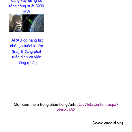
đang xây dựng có
tổng công suất 3900
MW
FARAB có năng lực
chế tạo tuốcbin lớn
(trái) & đang phát
triển dịch vụ viễn
thông (phải)
Mời xem thêm trong phần tiếng Anh:
/En/Web/Content.aspx?
distid=482
(www.vncold.vn)