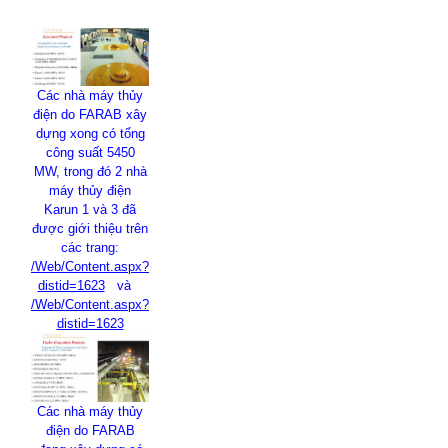
Các nhà máy thủy
điện do FARAB xây
dựng xong có tổng
công suất 5450
MW, trong đó 2 nhà
máy thủy điện
Karun
1 và 3 đã
được giới thiệu trên
các trang:
/Web/Content.aspx?
distid=1623
và
/Web/Content.aspx?
distid=1623
Các nhà máy thủy
điện do FARAB