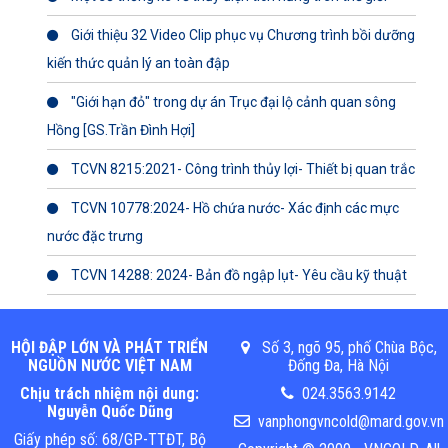
Giới thiệu 32 Video Clip phục vụ Chương trình bồi dưỡng
kiến thức quản lý an toàn đập
"Giới hạn đỏ" trong dự án Trục đại lộ cảnh quan sông
Hồng [GS.Trần Đình Hợi]
TCVN 8215:2021- Công trình thủy lợi- Thiết bị quan trắc
TCVN 10778:2024- Hồ chứa nước- Xác định các mực
nước đặc trưng
TCVN 14288: 2024- Bản đồ ngập lụt- Yêu cầu kỹ thuật
HỘI ĐẬP LỚN VÀ PHÁT TRIỂN
Số 3, ngõ 95, phố Chùa Bộc,
NGUỒN NƯỚC VIỆT NAM
Đống Đa, Hà Nội
Chịu trách nhiệm nội dung:
024.3563.9142
Nguyễn Quốc Dũng
vanphongvncold@mard.gov.vn
Giấy phép số: 68/GP-TTĐT, Bộ