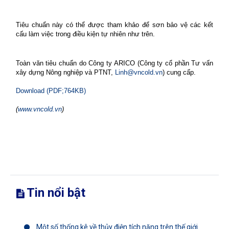
Tiêu chuẩn này có thể được tham khảo để sơn bảo vệ các kết
cấu làm việc trong điều kiện tự nhiên như trên.
Toàn văn tiêu chuẩn do Công ty ARICO (Công ty cổ phần Tư vấn
xây dựng Nông nghiệp và PTNT,
Linh@vncold.vn
) cung cấp.
Download (PDF;764KB)
(
www.vncold.vn
)
Tin nổi bật
Một số thống kê về thủy điện tích năng trên thế giới