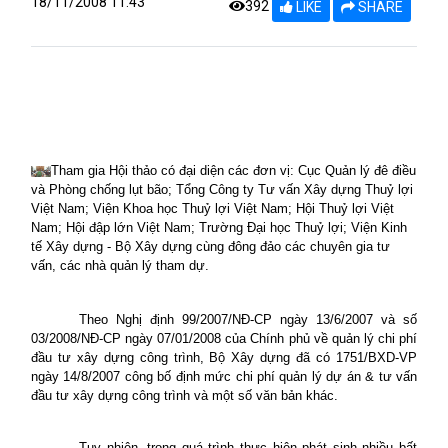
18/11/2008 11:43
392
LIKE
SHARE
Tham gia Hội thảo có đại diện các đơn vị:
Cục Quản lý đê điều
và Phòng chống lụt bão; Tổng Công ty Tư vấn Xây dựng Thuỷ lợi
Việt Nam; Viện Khoa học Thuỷ lợi Việt Nam; Hội Thuỷ lợi Việt
Nam; Hội đập lớn Việt Nam; Trường Đại học Thuỷ lợi; Viện Kinh
tế Xây dựng - Bộ Xây dựng cùng đông đảo các chuyên gia tư
vấn, các nhà quản lý tham dự.
Theo Nghị định 99/2007/NĐ-CP ngày 13/6/2007 và số
03/2008/NĐ-CP ngày 07/01/2008 của Chính phủ về quản lý chi phí
đầu tư xây dựng công trình, Bộ Xây dựng đã có 1751/BXD-VP
ngày 14/8/2007 công bố định mức chi phí quản lý dự án & tư vấn
đầu tư xây dựng công trình và một số văn bản khác.
Tuy nhiên, trong quá trình thực hiện phát sinh nhiều bất