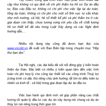
cập như
không có qui định về chi phí thẩm tra hồ sơ Dự án đầu
tư, Báo cáo Đầu tư; không có chi phí cho việc lập lại dự toán,
tổng dự toán; không có chi phí cho một số lĩnh vực tư vấn khác
như môi trường, xã hội; hệ số thiết kế phí và phí thẩm tra ở các
giai đọan còn thấp, chưa tương xứng với yêu cầu về chất lượng
hồ sơ thiết kế đã nêu trong Luật Xây dựng và các Nghị định
hướng dẫn
,…
Nhiều nội dung này cũng đã được bạn đọc của
www.vncold.vn
đề xuất với Ban Biên tập trong chuyên mục “
Hộp
thư bạn đọc
”.
Tại Hội nghị, các đại biểu đã sôi nổi đóng góp ý kiến hoàn
thiện dự thảo. Đặc biệt có nhiều ý kiến quan tâm đến việc tính
toán chi phí hợp lý cho công tác thiết kế các công trình Thuỷ lợi
(công trình có đặc thù riêng chịu ảnh hưởng rất lớn từ điều kiện tự
nhiên và kinh tế - xã hội)
trong giai đoạn lập dự án đầu tư.
Việc ban hành qui định mới sẽ góp phần nâng cao chất
lượng về quản lý đầu tư các dự án xây dựng nói chung và dự án
thủy lợi nói riêng trong thời gian tới.