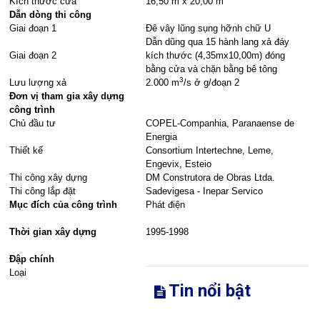
Kích thước cửa
16,50 m x 20,00 m
Dẫn dòng thi công
Giai đoạn 1
Đê vây lũng sụng hỡnh chữ U
Dẫn dũng qua 15 hành lang xả đáy
Giai đoạn 2
kích thước (4,35mx10,00m) đóng
bằng cửa và chặn bằng bê tông
3
Lưu lượng xả
2.000 m
/s ở g/đoạn 2
Đơn vị tham gia xây dựng
công trình
Chủ đầu tư
COPEL-Companhia, Paranaense de
Energia
Thiết kế
Consortium Intertechne, Leme,
Engevix, Esteio
Thi công xây dựng
DM Construtora de Obras Ltda.
Thi công lắp đặt
Sadevigesa - Inepar Servico
Mục đích của công trình
Phát điện
Thời gian xây dựng
1995-1998
Đập chính
Loại
Tin nổi bật