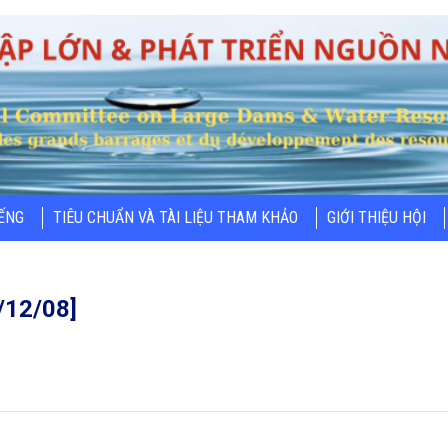
IẾNG
TIÊU CHUẨN VÀ TÀI LIỆU THAM KHẢO
GIỚI THIỆU HỘI
9/12/08]