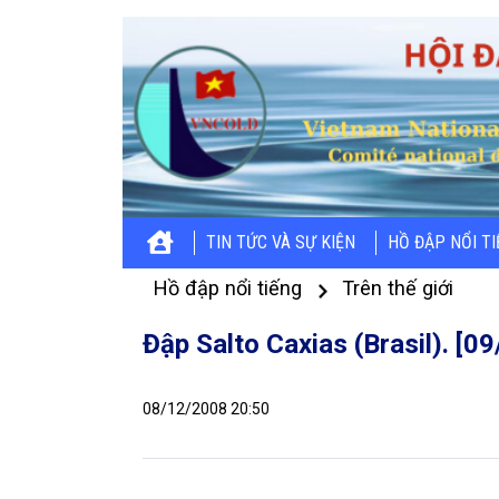
TIN TỨC VÀ SỰ KIỆN
HỒ ĐẬP NỔI T
Hồ đập nổi tiếng
Trên thế giới
Đập Salto Caxias (Brasil). [0
08/12/2008 20:50