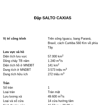
Đập
SALTO CAXIAS
Vị trí công trình
Trên sông
Iguacu
, bang Paraná,
Braxil, cách Curitiba 560 Km về phía
Tây
Lưu vực và hồ
2
Diện tích lưu vực
57.000 km
3
Dũng chảy TB năm
1.240 m
/s
2
Diện tích hồ ở MNDBT
141 km
3
Dung tích ở MNDBT
3.573 triệu m
3
Dung tích hữu ích
272 triệu m
Tràn
Số tràn
1
Loại tràn
Tràn mặt
3
Lưu lượng xả
49.600 m
/s
Loại và số cửa
14 cửa hướng tâm