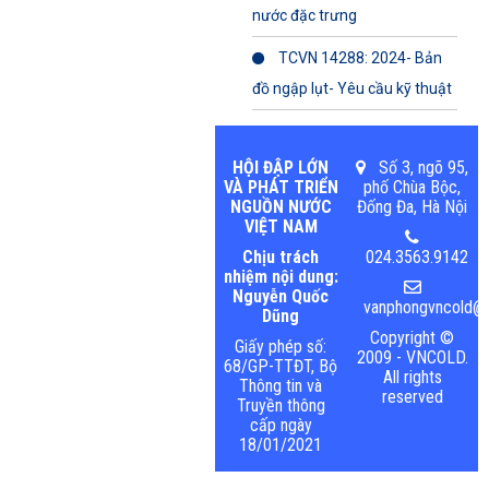
nước đặc trưng
TCVN 14288: 2024- Bản
đồ ngập lụt- Yêu cầu kỹ thuật
HỘI ĐẬP LỚN
Số 3, ngõ 95,
VÀ PHÁT TRIỂN
phố Chùa Bộc,
NGUỒN NƯỚC
Đống Đa, Hà Nội
VIỆT NAM
Chịu trách
024.3563.9142
nhiệm nội dung:
Nguyễn Quốc
vanphongvncold@m
Dũng
Copyright ©
Giấy phép số:
2009 - VNCOLD.
68/GP-TTĐT, Bộ
All rights
Thông tin và
reserved
Truyền thông
cấp ngày
18/01/2021