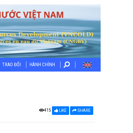
TRAO ĐỔI
HÀNH CHÍNH
415
LIKE
SHARE