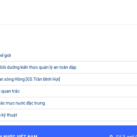
ế giới
 bồi dưỡng kiến thức quản lý an toàn đập
uan sông Hồng [GS.Trần Đình Hợi]
ị quan trắc
các mực nước đặc trưng
 kỹ thuật