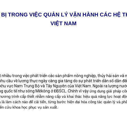
 BỊ TRONG VIỆC QUẢN LÝ VẬN HÀNH CÁC HỆ 
VIỆT NAM
t nhiều trong việc phát triển các sản phẩm nông nghiệp, thủy hải sản và
hu cầu về lương thực ngày càng gia tăng do sự phát triển dân số dẫn đến
 khu vực Nam Trung Bộ và Tây Nguyên của Việt Nam. Ngoài ra lượng nước 
ông quốc tế như sông Mêkông ở ĐBSCL. Chính vì vậy
ứng dụng giải ph
á
p c
ô
ương trình cấp thiết nhằm nâng cấp và khai thác hiệu quả năng lực hoạt độ
ra là làm cách nào để cải tiến, từng bước hiện đại hóa công tác quản lý và p
iên cứu khoa học phục vụ sản xuất.