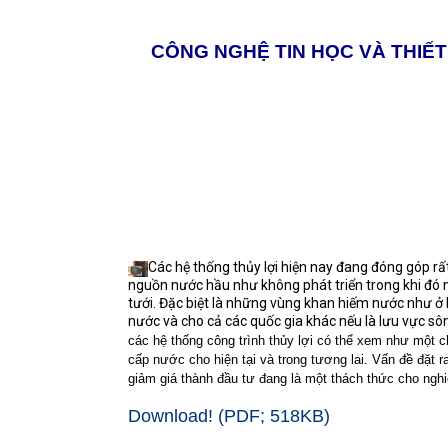
CÔNG NGHỆ TIN HỌC VÀ THIẾT
Các hệ thống thủy lợi hiện nay đang đóng góp rấ
nguồn nước hầu như không phát triển trong khi đó n
tưới. Đặc biệt là những vùng khan hiếm nước như ở
nước và cho cả các quốc gia khác nếu là lưu vực s
c
á
c hệ thống c
ô
ng tr
ì
nh thủy lợi
có thể xem như một ch
cấp nước cho hiện tại và trong tương lai. Vấn đề đặt 
giảm giá thành đầu tư đang là một thách thức cho ngh
Download! (PDF; 518KB)