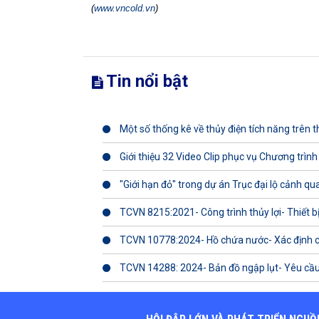
(
www.vncold.vn
)
Tin nổi bật
Một số thống kê về thủy điện tích năng trên th
Giới thiệu 32 Video Clip phục vụ Chương trình
"Giới hạn đỏ" trong dự án Trục đại lộ cảnh q
TCVN 8215:2021- Công trình thủy lợi- Thiết b
TCVN 10778:2024- Hồ chứa nước- Xác định 
TCVN 14288: 2024- Bản đồ ngập lụt- Yêu cầu