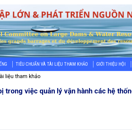
IẾNG
TIÊU CHUẨN VÀ TÀI LIỆU THAM KHẢO
GIỚI THIỆU HỘI
ài liệu tham khảo
ị trong việc quản lý vận hành các hệ thống