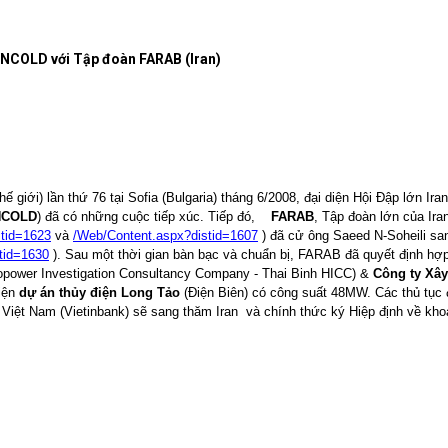
VNCOLD với Tập đoàn FARAB (Iran)
 giới) lần thứ 76 tại Sofia (Bulgaria) tháng 6/2008, đại diện Hội Đập lớn Ir
NCOLD
) đã có những cuộc tiếp xúc. Tiếp đó,
FARAB
, Tập đoàn lớn của Ira
tid=1623
và
/Web/Content.aspx?distid=1607
) đã cử ông Saeed N-Soheili sa
tid=1630
). Sau một thời gian bàn bạc và chuẩn bị, FARAB đã quyết định hợp
opower Investigation Consultancy Company - Thai Binh HICC) &
Công ty Xâ
hiện
dự án
thủy điện Long Tảo
(Điện Biên) có công suất 48MW. Các thủ tục 
iệt Nam (Vietinbank) sẽ sang thăm Iran
và chính thức ký Hiệp định về kho