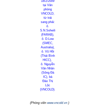
18/2/2009
tại Văn
phòng
VNCOLD,
từ trái
sang phải:
ô.
S.N.Soheili
(FARAB),
ô. D.Low
(SMEC,
Australia),
ô. Vũ Hồi
(Thái Bình
HICC),
ô. Nguyễn
Văn Nhân
(Sông Đà
IC), bà
Đào Thị
Lộc
(VNCOLD).
(Phóng viên
www.vncold.vn
)