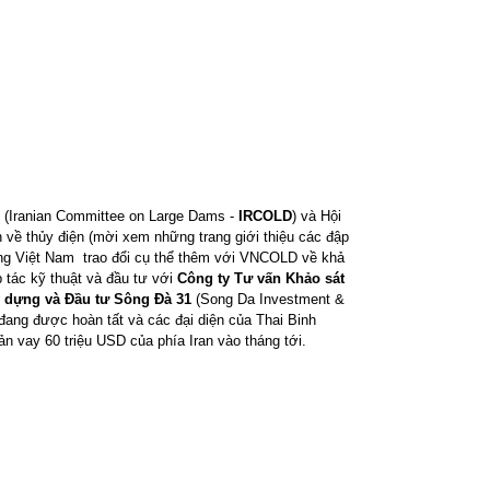
an (Iranian Committee on Large Dams -
IRCOLD
) và Hội
n về thủy điện (mời xem những trang giới thiệu các đập
ng Việt Nam
trao đổi cụ thể thêm với VNCOLD về khả
 tác kỹ thuật và đầu tư với
Công ty Tư vấn Khảo sát
y dựng và Đầu tư Sông Đà 31
(Song Da Investment &
đang được hoàn tất và các đại diện của Thai Binh
ản vay 60 triệu USD của phía Iran vào tháng tới.