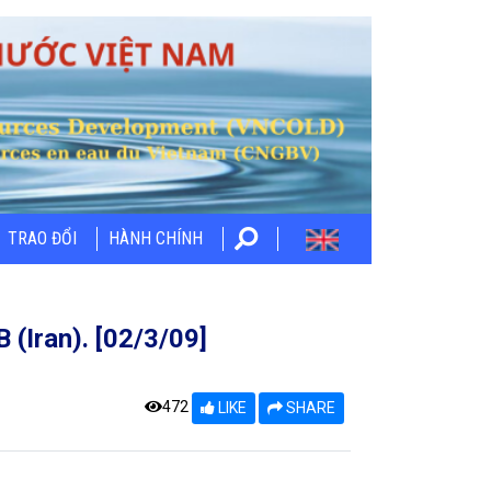
TRAO ĐỔI
HÀNH CHÍNH
(Iran). [02/3/09]
472
LIKE
SHARE