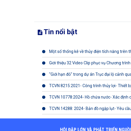
Tin nổi bật
Một số thống kê về thủy điện tích năng trên th
Giới thiệu 32 Video Clip phục vụ Chương trình
"Giới hạn đỏ" trong dự án Trục đại lộ cảnh q
TCVN 8215:2021- Công trình thủy lợi- Thiết b
TCVN 10778:2024- Hồ chứa nước- Xác định 
TCVN 14288: 2024- Bản đồ ngập lụt- Yêu cầu
HỘI ĐẬP LỚN VÀ PHÁT TRIỂN NGUỒ