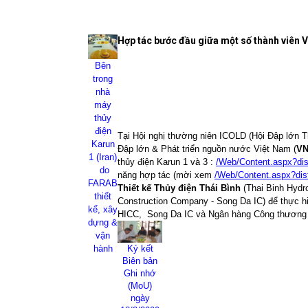
Hợp tác bước đầu giữa một số thành viên 
Bên
trong
nhà
máy
thủy
điện
Tại Hội nghị
thường niên ICOLD (Hội Đập lớn Thế
Karun
Đập lớn & Phát triển nguồn nước Việt Nam (
V
1 (Iran)
thủy điện Karun 1 và 3 :
/Web/Content.aspx?dis
do
năng hợp tác (mời xem
/Web/Content.aspx?dis
FARAB
Thiết kế Thủy điện Thái Bình
(Thai Binh Hydr
thiết
Construction Company - Song Da IC) để thực 
kể, xây
HICC,
Song Da IC và Ngân hàng Công thương V
dựng &
vận
hành
Ký kết
Biên bản
Ghi nhớ
(MoU)
ngày