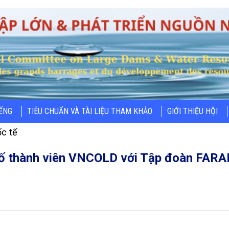
IẾNG
TIÊU CHUẨN VÀ TÀI LIỆU THAM KHẢO
GIỚI THIỆU HỘI
c tế
ố thành viên VNCOLD với Tập đoàn FARAB 