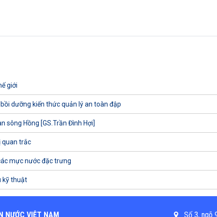
ế giới
 bồi dưỡng kiến thức quản lý an toàn đập
uan sông Hồng [GS.Trần Đình Hợi]
ị quan trắc
các mực nước đặc trưng
 kỹ thuật
N NƯỚC VIỆT NAM
Số 3, ngõ 9