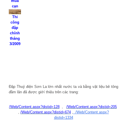
mùa
cạn
Thi
công
đập
chính
tháng
3/2009
Đập Thuỷ điện Sơn La lớn nhất nước ta và bằng vật liệu bê tông
đầm lăn đã được giớí thiệu trên các trang:
/Web/Content.aspx?distid=128
,
/Web/Content.aspx?distid=205
,
/Web/Content.aspx?distid=674
,
/Web/Content.aspx?
distid=1334