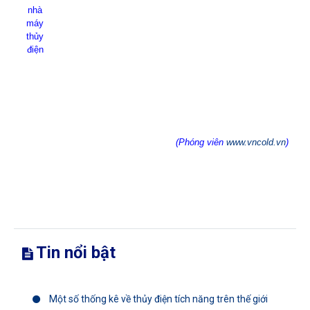
nhà
máy
thủy
điện
(Phóng viên
www.vncold.vn
)
Tin nổi bật
Một số thống kê về thủy điện tích năng trên thế giới