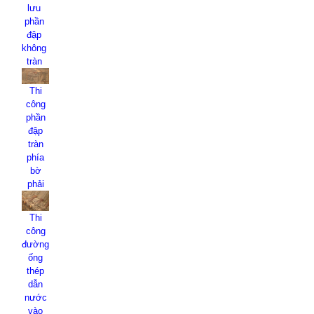
lưu
phần
đập
không
tràn
Thi
công
phần
đập
tràn
phía
bờ
phải
Thi
công
đường
ống
thép
dẫn
nước
vào