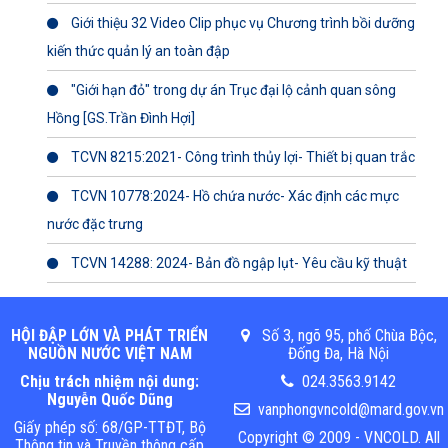
Giới thiệu 32 Video Clip phục vụ Chương trình bồi dưỡng
kiến thức quản lý an toàn đập
"Giới hạn đỏ" trong dự án Trục đại lộ cảnh quan sông
Hồng [GS.Trần Đình Hợi]
TCVN 8215:2021- Công trình thủy lợi- Thiết bị quan trắc
TCVN 10778:2024- Hồ chứa nước- Xác định các mực
nước đặc trưng
TCVN 14288: 2024- Bản đồ ngập lụt- Yêu cầu kỹ thuật
HỘI ĐẬP LỚN VÀ PHÁT TRIỂN
Số 3, ngõ 95, phố Chùa Bộc,
NGUỒN NƯỚC VIỆT NAM
Đống Đa, Hà Nội
Chịu trách nhiệm nội dung:
024.3563.9142
Nguyễn Quốc Dũng
vanphongvncold@mard.gov.vn
Giấy phép số: 68/GP-TTĐT, Bộ
Copyright © 2009 - VNCOLD. All
Thông tin và Truyền thông cấp