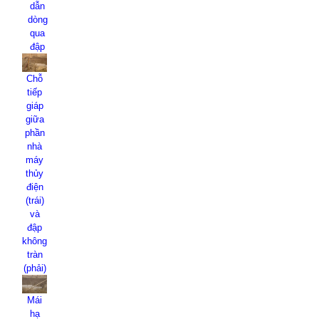
dẫn
dòng
qua
đập
Chỗ
tiếp
giáp
giữa
phần
nhà
máy
thủy
điện
(trái)
và
đập
không
tràn
(phải)
Mái
hạ