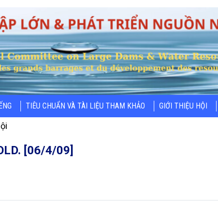
IẾNG
TIÊU CHUẨN VÀ TÀI LIỆU THAM KHẢO
GIỚI THIỆU HỘI
ội
LD. [06/4/09]