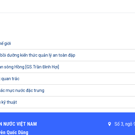
ế giới
 bồi dưỡng kiến thức quản lý an toàn đập
uan sông Hồng [GS.Trần Đình Hợi]
ị quan trắc
các mực nước đặc trưng
 kỹ thuật
N NƯỚC VIỆT NAM
Số 3, ngõ 9
uyễn Quốc Dũng