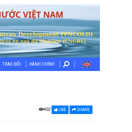
TRAO ĐỔI
HÀNH CHÍNH
450
LIKE
SHARE