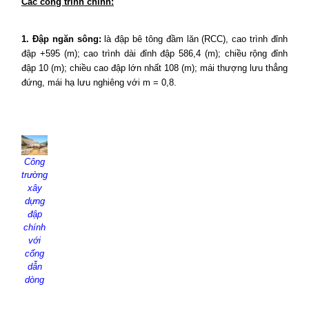
Các công trình chính:
1. Đập ngăn sông:
là đập bê tông đầm lăn (RCC), cao trình đỉnh
đập +595 (m); cao trình dài đỉnh đập 586,4 (m); chiều rộng đỉnh
đập 10 (m); chiều cao đập lớn nhất 108 (m); mái thượng lưu thẳng
đứng, mái hạ lưu nghiêng với m = 0,8.
Công
trường
xây
dựng
đập
chính
với
cống
dẫn
dòng