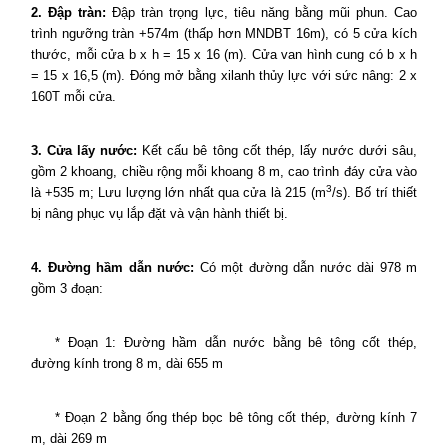
2. Đập tràn:
Đập tràn trọng lực, tiêu năng bằng mũi phun. Cao
trình ngưỡng tràn +574m (thấp hơn MNDBT 16m), có 5 cửa kích
thước, mỗi cửa b x h = 15 x 16 (m).
Cửa van hình cung có b x h
= 15 x 16,5 (m). Đóng mở bằng xilanh thủy lực với sức nâng: 2 x
160T mỗi cửa.
3. Cửa lấy nước:
Kết cấu bê tông cốt thép, lấy nước dưới sâu,
gồm 2 khoang, chiều rộng mỗi khoang 8 m, cao trình đáy cửa vào
3
là +535 m; Lưu lượng lớn nhất qua cửa là 215 (m
/s). Bố trí thiết
bị nâng phục vụ lắp đặt và vận hành thiết bị.
4. Đường hầm dẫn nước:
Có một đường dẫn nước dài 978 m
gồm 3 đoạn:
* Đoạn 1: Đường hầm dẫn nước bằng bê tông cốt thép,
đường kính trong 8 m, dài 655 m
* Đoạn 2 bằng ống thép bọc bê tông cốt thép, đường kính 7
m, dài 269 m