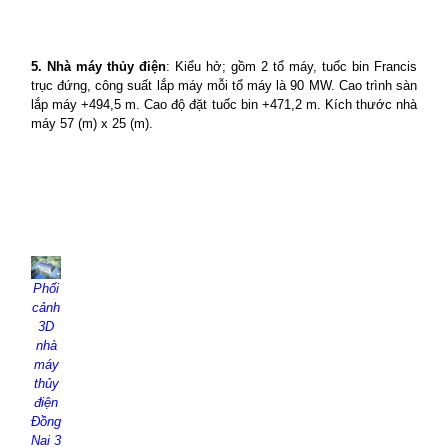
5. Nhà máy thủy điện
: Kiểu hở; gồm 2 tổ máy, tuốc bin Francis
trục đứng, công suất lắp máy mỗi tổ máy là 90 MW. Cao trình sàn
lắp máy +494,5 m. Cao độ đặt tuốc bin +471,2 m. Kích thước nhà
máy 57 (m) x 25 (m).
Phối
cảnh
3D
nhà
máy
thủy
điện
Đồng
Nai 3