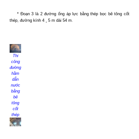
* Đoạn 3 là 2 đường ống áp lực bằng thép bọc bê tông cốt
thép, đường kính 4
¸
5 m dài 54 m.
Thi
công
đường
hầm
dẫn
nước
bằng
bê
tông
cốt
thép