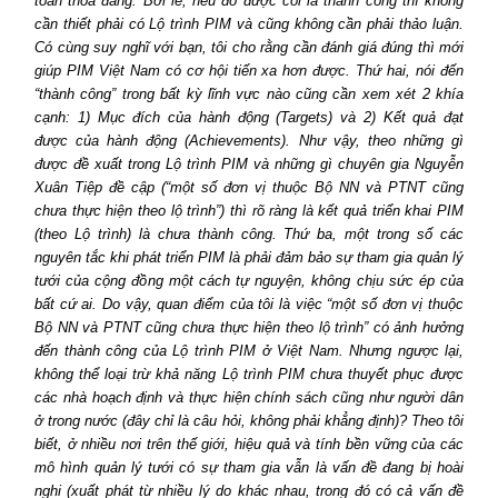
toàn thoả đáng. Bởi lẽ, nếu đó được coi là thành công thì không
cần thiết phải có Lộ trình PIM và cũng không cần phải thảo luận.
Có cùng suy nghĩ với bạn, tôi cho rằng cần đánh giá đúng thì mới
giúp PIM Việt
Nam
có cơ hội tiến xa hơn được. Thứ hai, nói đến
“thành công” trong bất kỳ lĩnh vực nào cũng cần xem xét 2 khía
cạnh: 1) Mục đích của hành động (Targets) và 2) Kết quả đạt
được của hành động (Achievements). Như vậy, theo những gì
được đề xuất trong Lộ trình PIM và những gì chuyên gia Nguyễn
Xuân Tiệp đề cập (“một số đơn vị thuộc Bộ NN và PTNT cũng
chưa thực hiện theo lộ trình”) thì rõ ràng là kết quả triển khai PIM
(theo Lộ trình) là chưa thành công. Thứ ba, một trong số các
nguyên tắc khi phát triển PIM là phải đảm bảo sự tham gia quản lý
tưới của cộng đồng một cách tự nguyện, không chịu sức ép của
bất cứ ai. Do vậy, quan điểm của tôi là việc “một số đơn vị thuộc
Bộ NN và PTNT cũng chưa thực hiện theo lộ trình” có ảnh hưởng
đến thành công của Lộ trình PIM ở Việt
Nam
. Nhưng ngược lại,
không thể loại trừ khả năng Lộ trình PIM chưa thuyết phục được
các nhà hoạch định và thực hiện chính sách cũng như người dân
ở trong nước (đây chỉ là câu hỏi, không phải khẳng định)? Theo tôi
biết, ở nhiều nơi trên thế giới, hiệu quả và tính bền vững của các
mô hình quản lý tưới có sự tham gia vẫn là vấn đề đang bị hoài
nghi (xuất phát từ nhiều lý do khác nhau, trong đó có cả vấn đề