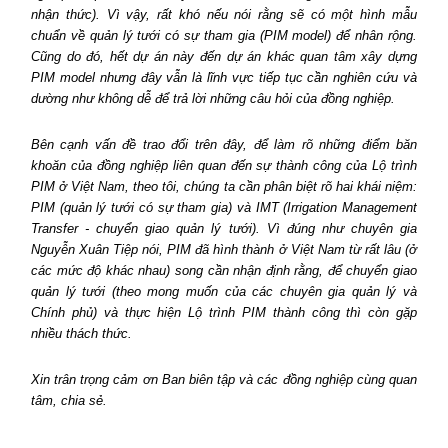
nhận thức). Vì vậy, rất khó nếu nói rằng sẽ có một hình mẫu
chuẩn về quản lý tưới có sự tham gia (PIM model) để nhân rộng.
Cũng do đó, hết dự án này đến dự án khác quan tâm xây dựng
PIM model nhưng đây vẫn là lĩnh vực tiếp tục cần nghiên cứu và
dường như không dễ để trả lời những câu hỏi của đồng nghiệp.
Bên cạnh vấn đề trao đổi trên đây, để làm rõ những điểm băn
khoăn của đồng nghiệp liên quan đến sự thành công của Lộ trình
PIM ở Việt Nam, theo tôi, chúng ta cần phân biệt rõ hai khái niệm:
PIM (quản lý tưới có sự tham gia) và IMT (Irrigation Management
Transfer - chuyển giao quản lý tưới). Vì đúng như chuyên gia
Nguyễn Xuân Tiệp nói, PIM đã hình thành ở Việt Nam từ rất lâu (ở
các mức độ khác nhau) song cần nhận định rằng, để chuyển giao
quản lý tưới (theo mong muốn của các chuyên gia quản lý và
Chính phủ) và thực hiện Lộ trình PIM thành công thì còn gặp
nhiều thách thức.
Xin trân trọng cảm ơn Ban biên tập và các đồng nghiệp cùng quan
tâm, chia sẻ.