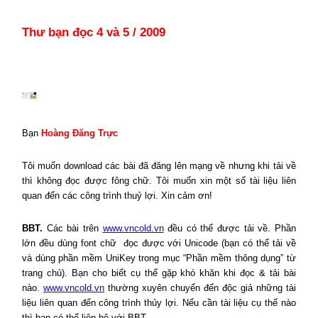
Thư bạn đọc 4 và 5 / 2009
Bạn
Hoàng Đăng Trực
Tôi muốn download các bài đã đăng lên mạng về nhưng khi tải về
thì không đọc được fông chữ. Tôi muốn xin một số tài liệu liên
quan đến các công trình thuỷ lợi. Xin cảm ơn!
BBT.
Các bài trên
www.vncold.vn
đều có thể được tải về. Phần
lớn đều dùng font chữ
đọc được với Unicode (bạn có thể tải về
và dùng phần mềm UniKey trong mục “Phần mềm thông dụng” từ
trang chủ). Bạn cho biết cụ thể gặp khó khăn khi đọc & tải bài
nào.
www.vncold.vn
thường xuyên chuyển đến độc giả những tài
liệu liên quan đến công trình thủy lợi. Nếu cần tài liệu cụ thể nào
thì bạn có thể liên hệ với BBT.