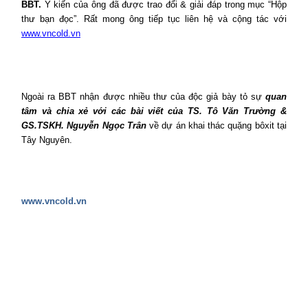
BBT.
Ý kiến của ông đã được trao đổi & giải đáp trong mục “Hộp
thư bạn đọc”. Rất mong ông tiếp tục liên hệ và cộng tác với
www.vncold.vn
Ngoài ra BBT nhận được nhiều thư của độc giả bày tỏ sự
quan
tâm và chia xẻ với các bài viết của TS. Tô Văn Trường &
GS.TSKH. Nguyễn Ngọc Trân
về dự án khai thác quặng bôxit tại
Tây Nguyên.
www.vncold.vn