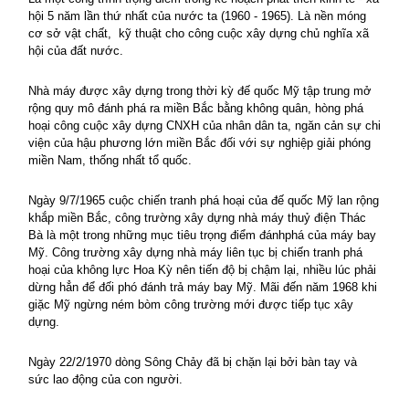
hội 5 năm lần thứ nhất của nước ta (1960 - 1965). Là nền móng
cơ sở vật chất,
kỹ thuật cho công cuộc xây dựng chủ nghĩa xã
hội của đất nước.
Nhà máy được xây dựng trong thời kỳ đế quốc Mỹ tập trung mở
rộng quy mô đánh phá ra miền Bắc bằng không quân, hòng phá
hoại công cuộc xây dựng CNXH của nhân dân ta, ngăn cản sự chi
viện của hậu phương lớn miền Bắc đối với sự nghiệp giải phóng
miền
Nam
, thống nhất tổ quốc.
Ngày 9/7/1965 cuộc chiến tranh phá hoại của đế quốc Mỹ lan rộng
khắp miền Bắc, công trường xây dựng nhà máy thuỷ điện Thác
Bà là một trong những mục tiêu trọng điểm đánhphá của máy bay
Mỹ. Công trường xây dựng nhà máy liên tục bị chiến tranh phá
hoại của không lực Hoa Kỳ nên tiến độ bị chậm lại, nhiều lúc phải
dừng hẳn để đối phó đánh trả máy bay Mỹ. Mãi đến năm 1968 khi
giặc Mỹ ngừng ném bòm công trường mới được tiếp tục xây
dựng.
Ngày 22/2/1970 dòng Sông Chảy đã bị chặn lại bởi bàn tay và
sức lao động của con người.