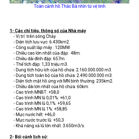
Toàn cảnh hồ Thác Bà nhìn từ vệ tinh
1- Các chỉ tiêu, thông số của Nhà máy
- Vị trí: trên sông Chảy.
- Diện tích lưu vực: 6.430km2.
- Công suất lắp máy : 120MW.
- Chiều cao lớn nhất của đập: 48m.
- Chiều dài đỉnh đập: 657m.
- Thể tích đập: 1,33 triệu m3.
- Dung tích hữu ích của hồ chứa: 2.160.000.000 m3.
- Dung tích toàn bộ của hồ chứa: 2.490.000.000 m3.
- Diện tích mặt hồ ứng với MN bình thường: 235km2.
- Chiều dài lớn nhất của hồ chứa: 60km.
- Cao trình MNBT: +58,0
- Cao trình MN lũ 0,01%: +61,0
- Cao trình MN lũ 0,1%: +59,65
- Cao trình MN lũ 1%: +58,85
- Mực nước hết: +46,0
- Mực nước trước lũ: +50,3
- Khả năng xả lũ lớn nhất: 3.650m3/s.
2- Bối cảnh lịch sử: