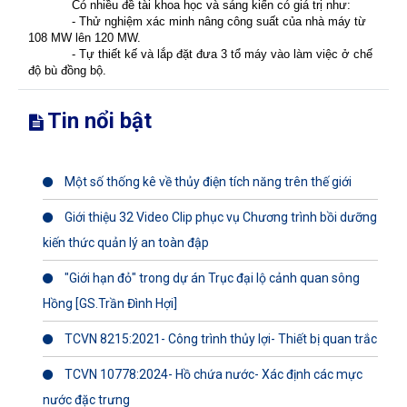
Có nhiều đề tài khoa học và sáng kiến có giá trị như:
- Thử nghiệm xác minh nâng công suất của nhà máy từ
108 MW lên 120 MW.
- Tự thiết kế và lắp đặt đưa 3 tổ máy vào làm việc ở chế
độ bù đồng bộ.
Tin nổi bật
Một số thống kê về thủy điện tích năng trên thế giới
Giới thiệu 32 Video Clip phục vụ Chương trình bồi dưỡng
kiến thức quản lý an toàn đập
"Giới hạn đỏ" trong dự án Trục đại lộ cảnh quan sông
Hồng [GS.Trần Đình Hợi]
TCVN 8215:2021- Công trình thủy lợi- Thiết bị quan trắc
TCVN 10778:2024- Hồ chứa nước- Xác định các mực
nước đặc trưng