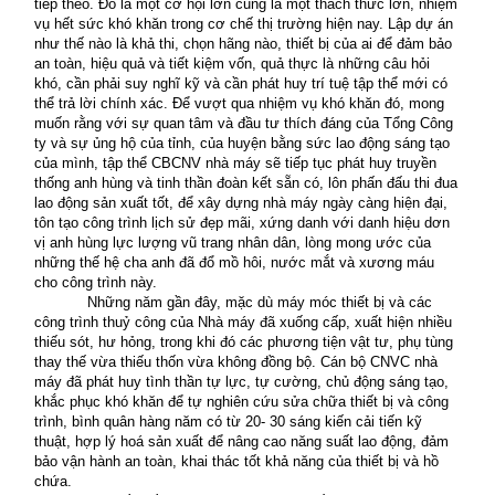
tiếp theo. Đó là một cơ hội lớn cũng là một thách thức lớn, nhiệm
vụ hết sức khó khăn trong cơ chế thị trường hiện nay. Lập dự án
như thế nào là khả thi, chọn hãng nào, thiết bị của ai để đảm bảo
an toàn, hiệu quả và tiết kiệm vốn, quả thực là những câu hỏi
khó, cần phải suy nghĩ kỹ và cần phát huy trí tuệ tập thể mới có
thể trả lời chính xác. Để vượt qua nhiệm vụ khó khăn đó, mong
muốn rằng với sự quan tâm và đầu tư thích đáng của Tổng Công
ty và sự ủng hộ của tỉnh, của huyện bằng sức lao động sáng tạo
của mình, tập thể CBCNV nhà máy sẽ tiếp tục phát huy truyền
thống anh hùng và tinh thần đoàn kết sẵn có, lôn phấn đấu thi đua
lao động sản xuất tốt, để xây dựng nhà máy ngày càng hiện đại,
tôn tạo công trình lịch sử đẹp mãi, xứng danh với danh hiệu dơn
vị anh hùng lực lượng vũ trang nhân dân, lòng mong ước của
những thế hệ cha anh đã đổ mồ hôi, nước mắt và xương máu
cho công trình này.
Những năm gần đây, mặc dù máy móc thiết bị và các
công trình thuỷ công của Nhà máy đã xuống cấp, xuất hiện nhiều
thiếu sót, hư hỏng, trong khi đó các phương tiện vật tư, phụ tùng
thay thế vừa thiếu thốn vừa không đồng bộ. Cán bộ CNVC nhà
máy đã phát huy tình thần tự lực, tự cường, chủ động sáng tạo,
khắc phục khó khăn để tự nghiên cứu sửa chữa thiết bị và công
trình, bình quân hàng năm có từ 20- 30 sáng kiến cải tiến kỹ
thuật, hợp lý hoá sản xuất để nâng cao năng suất lao động, đảm
bảo vận hành an toàn, khai thác tốt khả năng của thiết bị và hồ
chứa.