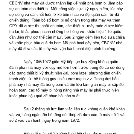
CBCNV nhà máy đã được thành lập để nhặt phá bom bi đảm bảo
sự an toàn cho thiết bị. Một công việc cực kỳ nguy hiểm, lúc này
sự sống và cái chết luôn ở kề bên nhau và đội quân cảm tử đã
chiến thắng. Toàn bộ số bom bi nổ chậm trong nhà máy và trạm
OPY đã được thu nhặt an toàn, các thiết bị
máy móc được kiểm
tra lại, khắc phục nhanh những hư hỏng với khẩu hiệu “ Tổ quốc
cần điện như cơ thể cần máu”. Sau 2 ngày đêm liên tục sửa chữa
và khắc phục hậu quả do bom Mỹ phá hoại gây nên, CBCNV nhà
máy đã đưa các tổ máy vào vận hành phát điện bình thường.
Ngày 10/6/1972 giặc Mỹ tiếp tục huy động không quân
đánh phá nhà máy với quy mô lớn hơn trước trong đó có sử dụng
các trang thiết bị kỹ thuật hiện đại, bom laze, phương tiện chiến
tranh điện tử, hệ thống gay nhiễu cực mạnh.v.v. Trong đợt bắn
phá này nhà máy đã trúng bom và tên lửa làm gian máy bị xập đổ
hoàn toàn, các tổ máy bị hỏng nặng nhà máy lại phải thực hiện
khắc phục hậu quả để phục hồi sản xuất.
Sau 2 tháng nỗ lực làm việc liên tục không quản khó khăn
vất vả, hàng ngàn tấn bê tông cốt thép đã đưa các tổ máy số 1 và
số 2 vào vận hành ngay trong năm 1972.
Riêng tổ máy số 3 không thể khôi phục được ngay vì