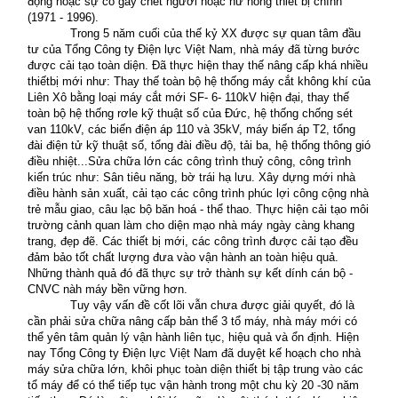
động hoặc sự cố gây chết người hoặc hư hỏng thiết bị chính
(1971 - 1996).
Trong 5 năm cuối của thế kỷ XX được sự quan tâm đầu
tư của Tổng Công ty Điện lực Việt
Nam
, nhà máy đã từng bước
được cải tạo toàn diện. Đã thực hiện thay thế nâng cấp khá nhiều
thiếtbị mới như: Thay thế toàn bộ hệ thống máy cắt không khí của
Liên Xô bằng loại máy cắt mới SF- 6- 110kV hiện đại, thay thế
toàn bộ hệ thống rơle kỹ thuật số của Đức, hệ thống chống sét
van 110kV, các biến điện áp 110 và 35kV, máy biến áp T2, tổng
đài điện tử kỹ thuật số, tổng đài điều độ, tải ba, hệ thống thông gió
điều nhiệt...Sửa chữa lớn các công trình thuỷ công, công trình
kiến trúc như: Sân tiêu năng, bờ trái hạ lưu. Xây dựng mới nhà
điều hành sản xuất, cải tạo các công trình phúc lợi công cộng nhà
trẻ mẫu giao, câu lạc bộ băn hoá - thể thao. Thực hiện cải tạo môi
trường cảnh quan làm cho diện mạo nhà máy ngày càng khang
trang, đẹp đẽ. Các thiết bị mới, các công trình được cải tạo đều
đảm bảo tốt chất lượng đưa vào vận hành an toàn hiệu quả.
Những thành quả đó đã thực sự trở thành sự kết dính cán bộ -
CNVC nàh máy bền vững hơn.
Tuy vậy vấn đề cốt lõi vẫn chưa được giải quyết, đó là
cần phải sửa chữa nâng cấp bản thể 3 tổ máy, nhà máy mới có
thể yên tâm quản lý vận hành liên tục, hiệu quả và ổn định. Hiện
nay Tổng Công ty Điện lực Việt Nam đã duyệt kế hoạch cho nhà
máy sửa chữa lớn, khôi phục toàn diện thiết bị tập trung vào các
tổ máy để có thể tiếp tục vận hành trong một chu kỳ 20 -30 năm