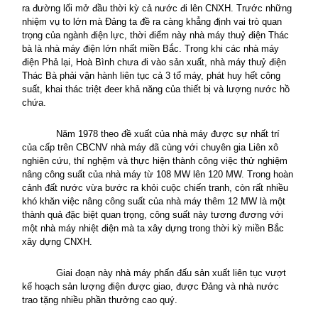
ra đường lối mở đầu thời kỳ cả nước đi lên CNXH. Trước những
nhiệm vụ to lớn mà Đảng ta đề ra càng khẳng định vai trò quan
trọng của ngành điện lực, thời điểm này nhà máy thuỷ điện Thác
bà là nhà máy điện lớn nhất miền Bắc. Trong khi các nhà máy
điện Phả lại, Hoà Bình chưa đi vào sản xuất, nhà máy thuỷ điện
Thác Bà phải vận hành liên tục cả 3 tổ máy, phát huy hết công
suất, khai thác triệt đeer khả năng của thiết bị và lượng nước hồ
chứa.
Năm 1978 theo đề xuất của nhà máy được sự nhất trí
của cấp trên CBCNV nhà máy đã cùng với chuyên gia Liên xô
nghiên cứu, thí nghệm và thực hiện thành công việc thử nghiệm
nâng công suất của nhà máy từ 108 MW lên 120 MW. Trong hoàn
cảnh đất nước vừa bước ra khỏi cuộc chiến tranh, còn rất nhiều
khó khăn việc nâng công suất của nhà máy thêm 12 MW là một
thành quả đặc biệt quan trọng, công suất này tương đương với
một nhà máy nhiệt điện mà ta xây dựng trong thời kỳ miền Bắc
xây dựng CNXH.
Giai đoạn này nhà máy phấn đấu sản xuất liên tục vượt
kế hoạch sản lượng điện được giao, được Đảng và nhà nước
trao tặng nhiều phần thưởng cao quý.