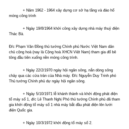
+ Năm 1962 - 1964 xây dựng cơ sở hạ tầng và đào hố
móng công trình
+ Ngày 19/8/1964 khởi công xây dựng nhà máy thuỷ điện
Thác Bà.
Đ/c Phạm Văn Đồng thủ tướng Chính phủ Nước Việt
Nam
dân
chủ cộng hoà (nay là Cộng hoà XHCN Việt
Nam
) tham gia đổ bê
tông đầu tiên xuống nền móng công trình.
+ Ngày 22/2/1970 ngày hội ngăn sông, nắn dòng sông
chảy qua các cửa tràn của Nhà máy. Đ/c Nguyễn Duy Trinh phó
Thủ tướng Chính phủ dự ngày hội ngăn sông.
+ Ngày 5/10/1971 lễ khánh thành và khởi động phát điện
tổ máy số 1, đ/c Lê Thanh Nghị Phó thủ tướng Chính phủ đã tham
gia khởi động tổ máy số 1 nhà máy bắt đầu phát điện lên lưới
điện Quốc gia.
+ Ngày 10/3/1972 khởi động tổ máy số 2.