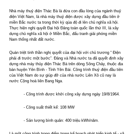
Nhà máy thuỷ điện Thác Bà là đứa con đầu lòng của ngành thuỷ
điện Việt
Nam
, là nhà máy thuỷ điện được xây dựng đầu tiên ở
miền Bắc nước ta trong thời kỳ qúa độ đi lên chủ nghĩa xã hội.
Thực hiện nghị quyết Đại hội Đảng toàn quốc lần thứ III, là xây
dựng chủ nghĩa xã hội ở Miền Bắc, đấu tranh giải phóng miền
Nam
thống nhất đất nước.
Quán triệt tinh thần nghị quyết của đại hội với chủ trương “ Điện
phải đi trước một bước”. Đảng và Nhà nước ta đã quyết định xây
dựng nhà máy thủy điện Thác Bà trên dòng Sông Chảy, thuộc địa
bàn huyện Yên Bình - Tỉnh Yên Bái. Công trình thuỷ điện đầu tiên
của Việt
Nam
do sự giúp đỡ của nhà nước Liên Xô cũ nay là
nước Cộng hoà liên Bang Nga.
- Công trình được khởi công xây dựng ngày 19/8/1964.
- Công suất thiết kế: 108 MW
- Sản lượng bình quân: 400 triệu kWh/năm.
Là một công trình trọng điểm trong kế hoạch phát triển kinh tế - xã