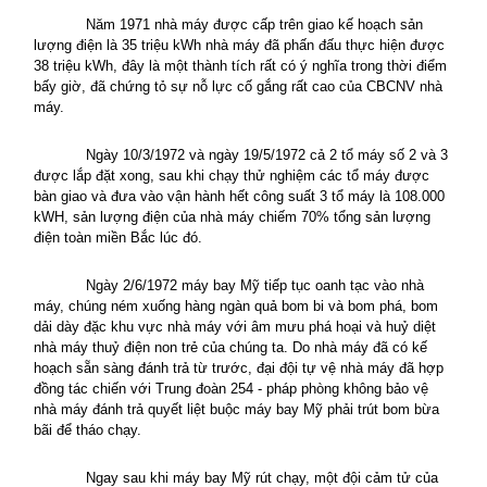
Năm 1971 nhà máy được cấp trên giao kế hoạch sản
lượng điện là 35 triệu kWh nhà máy đã phấn đấu thực hiện được
38 triệu kWh, đây là một thành tích rất có ý nghĩa trong thời điểm
bấy giờ, đã chứng tỏ sự nỗ lực cố gắng rất cao của CBCNV nhà
máy.
Ngày 10/3/1972 và ngày 19/5/1972 cả 2 tổ máy số 2 và 3
được lắp đặt xong, sau khi chạy thử nghiệm các tổ máy được
bàn giao và đưa vào vận hành hết công suất 3 tổ máy là 108.000
kWH, sản lượng điện của nhà máy chiếm 70% tổng sản lượng
điện toàn miền Bắc lúc đó.
Ngày 2/6/1972 máy bay Mỹ tiếp tục oanh tạc vào nhà
máy, chúng ném xuống hàng ngàn quả bom bi và bom phá, bom
dải dày đặc khu vực nhà máy với âm mưu phá hoại và huỷ diệt
nhà máy thuỷ điện non trẻ của chúng ta. Do nhà máy đã có kế
hoạch sẵn sàng đánh trả từ trước, đại đội tự vệ nhà máy đã hợp
đồng tác chiến với Trung đoàn 254 - pháp phòng không bảo vệ
nhà máy đánh trả quyết liệt buộc máy bay Mỹ phải trút bom bừa
bãi để tháo chạy.
Ngay sau khi máy bay Mỹ rút chạy, một đội cảm tử của