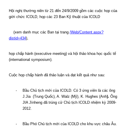
Hội nghị thường niên từ 21 đến 24/9/2009 gồm các cuộc họp của
giới chức ICOLD, họp các 23 Ban Kỹ thuật của ICOLD
(xem danh mục các Ban tại trang
/Web/Content.aspx?
distid=434
),
họp chấp hành (executive meeting) và hội thảo khoa học quốc tế
(international symposium).
Cuộc họp chấp hành đã thảo luận và đạt kết quả như sau:
-
Bầu Chủ tịch mới của ICOLD. Có 3 ứng viên là các ông
J.Jia
(Trung Quốc), A. Walz (Mỹ), K. Hughes (Anh
).
Ông
JIA Jínheng đã trúng cử Chủ tịch ICOLD nhiệm kỳ 2009-
2012.
-
Bầu Phó Chủ tịch mới của ICOLD cho khu vực châu Âu.