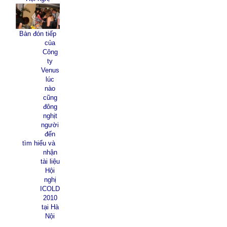
Bàn đón tiếp
của
Công
ty
Venus
lúc
nào
cũng
đông
nghịt
người
đến
tìm hiểu và
nhận
tài liệu
Hội
nghị
ICOLD
2010
tại Hà
Nội