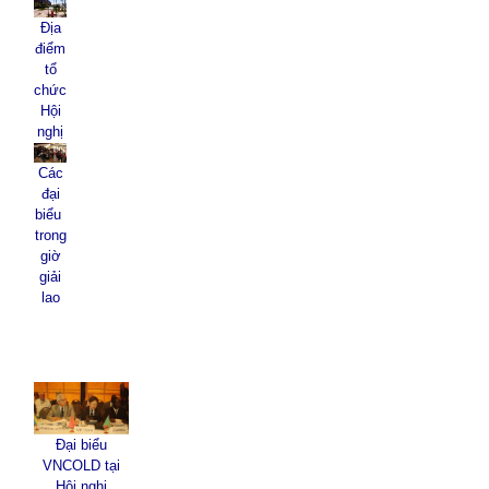
Địa
điểm
tổ
chức
Hội
nghị
Các
đại
biểu
trong
giờ
giải
lao
Đại biểu
VNCOLD tại
Hội nghị