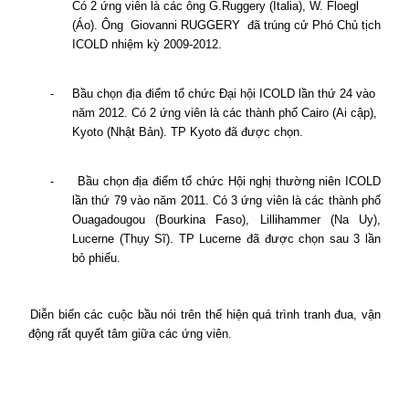
Có 2 ứng viên là các ông G.Ruggery (Italia), W. Floegl
(Áo). Ông
Giovanni RUGGERY
đã trúng cử Phó Chủ tịch
ICOLD nhiệm kỳ 2009-2012.
-
Bầu chọn địa điểm tổ chức Đại hội ICOLD lần thứ 24 vào
năm 2012. Có 2 ứng viên là các thành phố
Cairo
(Ai cập),
Kyoto
(Nhật Bản). TP Kyoto đã được chọn.
-
Bầu chọn địa điểm tổ chức Hội nghị thường niên ICOLD
lần thứ 79 vào năm 2011. Có 3 ứng viên là các thành phố
Ouagadougou
(Bourkina Faso), Lillihammer (Na Uy),
Lucerne
(Thụy Sĩ). TP Lucerne đã được chọn sau 3 lần
bỏ phiếu.
Diễn biến các cuộc bầu nói trên thể hiện quá trình tranh đua, vận
động rất quyết tâm giữa các ứng viên.