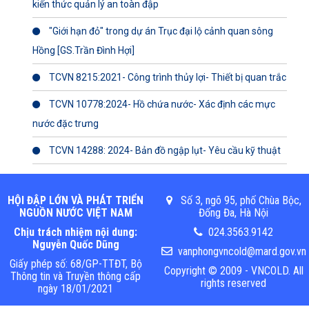
kiến thức quản lý an toàn đập
"Giới hạn đỏ" trong dự án Trục đại lộ cảnh quan sông
Hồng [GS.Trần Đình Hợi]
TCVN 8215:2021- Công trình thủy lợi- Thiết bị quan trắc
TCVN 10778:2024- Hồ chứa nước- Xác định các mực
nước đặc trưng
TCVN 14288: 2024- Bản đồ ngập lụt- Yêu cầu kỹ thuật
HỘI ĐẬP LỚN VÀ PHÁT TRIỂN
Số 3, ngõ 95, phố Chùa Bộc,
NGUỒN NƯỚC VIỆT NAM
Đống Đa, Hà Nội
Chịu trách nhiệm nội dung:
024.3563.9142
Nguyễn Quốc Dũng
vanphongvncold@mard.gov.vn
Giấy phép số: 68/GP-TTĐT, Bộ
Copyright © 2009 - VNCOLD. All
Thông tin và Truyền thông cấp
rights reserved
ngày 18/01/2021