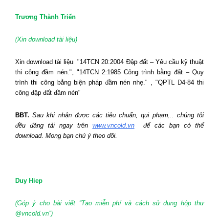
Trương Thành Triển
(Xin download tài liệu)
Xin download tài liệu
"14TCN 20:2004 Đập đất – Yêu cầu kỹ thuật
thi công đầm nén.", "14TCN 2:1985 Công trình bằng đất – Quy
trình thi công bằng biện pháp đầm nén nhẹ." , "QPTL D4-84 thi
công đập đất đầm nén"
BBT.
Sau
khi nhận được các tiêu chuẩn, qui phạm,.. chúng tôi
đều đăng tải ngay trên
www.vncold.vn
để các bạn có thể
download. Mong bạn chú ý theo dõi.
Duy Hiep
(Góp ý cho bài viết “Tạo miễn phí và cách sử dụng hộp thư
@vncold.vn”)