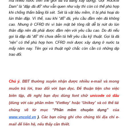
mà nhiều nước trên thế giới đã và đang xây dựng). Gọi “Rockfill
Dam” là “đập đá đổ” như vẫn quen như vậy thì còn có thể phù hợp
khi chống thấm bằng lõi sét. Sét là vật liệu mềm, ít bị phá hoại do
lún thân đập. Vì thế, sau khi “đổ” đá, yêu cầu đầm nện đá không
cao. Nhưng ở CFRD thì vì bản mặt bê tông rất dễ bị nứt do lún
thân đập nên đá phải được đầm nện với yêu cầu cao. Do đó nếu
gọi là đập đá “đổ” thì chưa diễn tả hết yêu cầu kỹ thuật. Gọi là đá
“nện” có thể phù hợp hơn. CFRD mới được xây dựng ở nước ta
mấy năm nay. Tên gọi và thuật ngữ chắc còn cần có những dịp
trao đổi.
Chú ý.
BBT thường xuyên nhận được nhiều e-mail và mong
muốn trả lời, trao đổi với bạn đọc. Để thuận tiện cho việc
biên tập, đề nghị bạn đọc dùng font chữ
unicode có dấu
(dùng với các phần mềm ‘Vietkey’ hoặc ‘Unikey’ và có thể tải
chúng về từ mục “
Phần mềm chuyên dụng
” của
www.vncold.vn
).
Các bạn cũng ghi cho chúng tôi địa chỉ e-
mail để liên hệ, nếu thấy cần thiết.