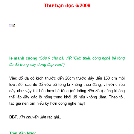
Th
ư
bạn đọc
6/2009
le manh cuong
(Góp ý cho bài viết “Giới thiệu công nghệ bê tông
đá đổ trong xây dựng đập vòm”)
Việc đổ đá có kích thước đến 20cm trước đấy đến 150 cm mỗi
lượt đổ, sau đó đổ vữa bê tông là không thỏa đáng, vì với chiều
dày như vậy thì hỗn hợp bê tông (dù loãng đến đâu) cũng không
thể lấp đầy các lỗ hổng trong khối đổ nếu không đầm. Theo tôi,
tác giả nên tìm hiểu kỹ hơn công nghệ này!
BBT.
Xin chuyển đến tác giả..
Trần Văn Ngọc