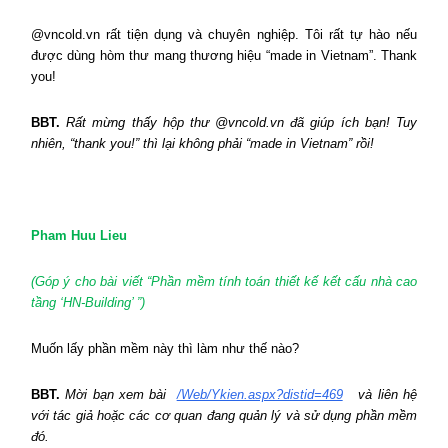
@vncold.vn rất tiện dụng và chuyên nghiệp. Tôi rất tự hào nếu
được dùng hòm thư mang thương hiệu “made in
Vietnam
”. Thank
you!
BBT.
Rất mừng thấy hộp thư @vncold.vn đã giúp ích bạn! Tuy
nhiên, “thank you!” thì lại không phải “made in
Vietnam
” rồi!
Pham Huu Lieu
(Góp ý cho bài viết “Phần mềm tính toán thiết kế kết cấu nhà cao
tầng ‘HN-Building’ ”)
Muốn lấy phần mềm này thì làm như thế nào?
BBT.
Mời bạn xem bài
/Web/Ykien.aspx?distid=469
và liên hệ
với tác giả hoặc các cơ quan đang quản lý và sử dụng phần mềm
đó.