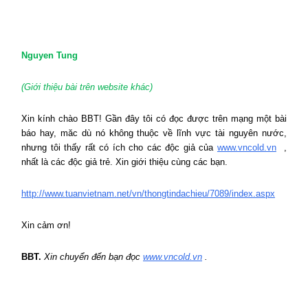
Nguyen Tung
(Giới thiệu bài trên website khác)
Xin kính chào BBT! Gần đây tôi có đọc được trên mạng một bài
báo hay, măc dù nó không thuộc về lĩnh vực tài nguyên nước,
nhưng tôi thấy rất có ích cho các độc giả của
www.vncold.vn
,
nhất là các độc giả trẻ. Xin giới thiệu cùng các bạn.
http://www.tuanvietnam.net/vn/thongtindachieu/7089/index.aspx
Xin cảm ơn!
BBT.
Xin chuyển đến bạn đọc
www.vncold.vn
.