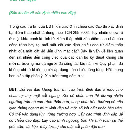
(Băn khoăn về xác định chiều cao đập)
Trong câu trả lời của BBT, khi xác định chiều cao đập thì xác định
tại điểm thấp nhất là đúng theo TCN-285-2002. Tuy nhiên chưa rõ
ở một khía cạnh là tính từ điểm thấp nhất đến điểm cao nhất của
công trình hay tại mỗi mặt cắt xác định chiều cao từ điểm thấp
nhất của mặt cắt đó đến đỉnh mặt cắt? Đây là vấn đề liên quan
đến rất nhiều đến công việc của các cán bộ kỹ thuật không chỉ
mới ra trường mà cả người đã công tác lâu năm vì Quy phạm đã
không chỉ rõ khiến người áp dụng còn nhiều lúng túng. Rất mong
ban biên tập ghóp ý. Xin trân trọng cảm ơn!
BBT.
Đối với đập không tràn thì cao trình đỉnh đập ở mức như
nhau tại mọi mặt cắt ngang. Khi có phần tràn thì đương nhiên
ngưỡng tràn có cao trình thấp hơn, song phía trên thường có cầu
giao thông ngang mức đỉnh đập và một số kết cấu khác bên trên.
Có thể vận dụng tùy
từng trường hợp. Lấy cao trình đỉnh đập để
có chiều cao đập. Lấy cao trình ngưỡng tràn khi tính toán cụ thể
(kết cấu, vật liệu, thủy lực,..) cho mặt cắt phần đập tràn.