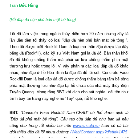
Trần Đức Hùng
(Về đập đá nện phủ bản mặt bê tông)
Tôi đã làm việc trong ngành thủy điện hơn 20 năm nhưng đây là
lần đầu tiên tôi thấy có loại “đập đá nện phủ bản mặt bê tông “.
Theo tôi được biết Rockfill Dam là loại mà thân đập được lấp đầy
bằng đá (Rockfill), các kỹ sư Việt Nam gọi là đá đổ. Bản thân khối
đá đổ không chống thấm mà phải có lớp chống thấm phía mặt
thượng lưu hoặc trong lõi, vì vậy phân ra các loại đập đá đổ khác
nhau, như đập ở hồ Hòa Bình là đập đá đổ lõi sét. Concrete Face
Rockfill Dam là loại đập đá đổ được chống thấm bằng tấm bê tông
phía mặt thượng lưu như đập tại hồ chứa của nhà máy thủy điện
Tuyên Quang. Mong rằng BBT khi dịch cho sát nghĩa, cái tên như
trình bày tại trang này nghe nó ‘Tây” quá, rất khó nghe.
BBT.
“Concrete Face Rockfill Dam-CFRD” có thể được dịch là
“Đập đá phủ mặt bê tông”. Cấu tạo của đập thì như bạn đã nêu
cũng như trong rất nhiều bài trên
www.vncold.vn
(còn có cả bài
giới thiệu đập đá lõi nhựa đường:
/Web/Content.aspx?distid=1475