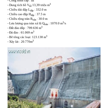
- Công trình cấp : III
3
- Dung tích hồ V
13,39 triệu m
hồ
- Chiều dài đập L
: 332.0 m
đập
- Chiều cao đập H
: 37.5 m
đập
- Chiều rộng tràn B
: 30.0 m
tràn
3
- Lưu lượng qua tràn xả lũ Q
: 1070.0 m
/s
tràn
3
- Đất đào đắp : 799.636 m
3
- Đá đào : 61.069 m
3
- Bê tông các loại: 123.138 m
3
- Xây lát : 20.770m