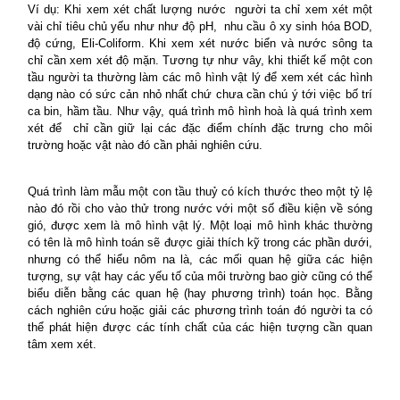
Ví dụ: Khi xem xét chất lượng nước
người ta chỉ xem xét một
vài chỉ tiêu chủ yếu như như độ pH,
nhu cầu ô xy sinh hóa BOD,
độ cứng, Eli-Coliform. Khi xem xét nước biển và nước sông ta
chỉ cần xem xét độ mặn. Tương tự như vây, khi thiết kế một con
tầu người ta thường làm các mô hình vật lý để xem xét các hình
dạng nào có sức cản nhỏ nhất chứ chưa cần chú ý tới việc bố trí
ca bin, hầm tầu. Như vậy, quá trình mô hình hoà là quá trình xem
xét để
chỉ cần giữ lại các đặc điểm chính đặc trưng cho môi
trường hoặc vật nào đó cần phải nghiên cứu.
Quá trình làm mẫu một con tầu thuỷ có kích thước theo một tỷ lệ
nào đó rồi cho vào thử trong nước với một số điều kiện về sóng
gió, được xem là mô hình vật lý. Một loại mô hình khác thường
có tên là mô hình toán sẽ được giải thích kỹ trong các phần dưới,
nhưng có thể hiểu nôm na là, các mối quan hệ giữa các hiện
tượng, sự vật hay các yếu tố của môi trường bao giờ cũng có thể
biểu diễn bằng các quan hệ (hay phương trình) toán học. Bằng
cách nghiên cứu hoặc giải các phương trình toán đó người ta có
thể phát hiện được các tính chất của các hiện tượng cần quan
tâm xem xét.