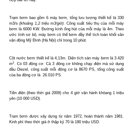
Trạm bơm bao gồm 6 máy bơm, tổng lưu tượng thiết kế là 330
m3/s
(khoảng 1,2 triệu m3/giờ)
. Công suất tiêu thụ của mỗi máy
bơm là 6000 KW. Đường kính ống hút của mỗi máy là 4m. Theo
ước tính sơ bộ, máy bơm có thể bơm đầy thể tích toàn khối sân
vận động Mỹ Đình (Hà Nội) chỉ trong 10 phút.
Cột nước bơm thiết kế là 4,13m. Diện tích sàn máy bơm là 3.420
2
m
. Có 03 động cơ. Cả 3 động cơ không chạy điện mà sử dụng
dầu Diezel, công suất mỗi động cơ là 8670 PS, tổng công suất
của ba động cơ là
26.010 PS.
Tiền điện (theo thời giá 2009) cho 4 giờ vận hành khỏang 1 triệu
yên (10 000 USD).
Trạm bơm được xây dựng từ năm 1972, hoàn thành năm 1981.
Kinh phí theo thời giá ở thập kỷ 70 là 180 triệu USD.