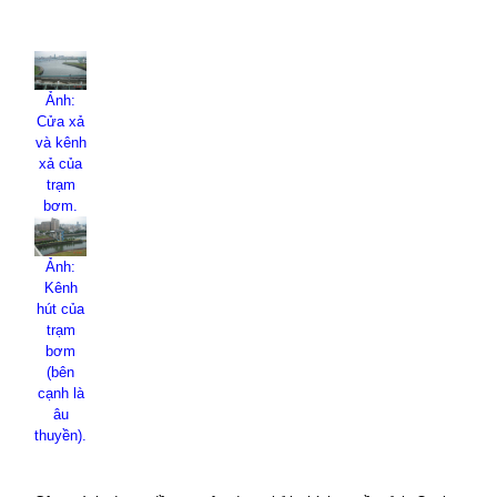
Ảnh:
Cửa xả
và kênh
xả của
trạm
bơm.
Ảnh:
Kênh
hút của
trạm
bơm
(bên
cạnh là
âu
thuyền).