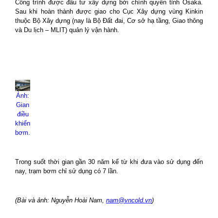
Công trình được đầu tư xây dựng bởi chính quyền tỉnh
Osaka
.
Sau khi hoàn thành được giao cho Cục Xây dựng vùng Kinkin
thuộc Bộ Xây dựng (nay là Bộ Đất đai, Cơ sở hạ tầng, Giao thông
và Du lịch – MLIT) quản lý vận hành.
Ảnh:
Gian
điều
khiển
bơm.
Trong suốt thời gian gần 30 năm kể từ khi đưa vào sử dụng đến
nay, trạm bơm chỉ sử dụng có 7 lần.
(Bài và ảnh: Nguyễn Hoài Nam,
nam@vncold.vn
)