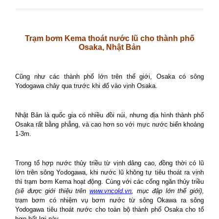
Trạm bơm Kema thoát nước lũ cho thành phố
Osaka, Nhật Bản
Cũng như các thành phố lớn trên thế giới,
Osaka
có sông
Yodogawa chảy qua trước khi đổ vào vịnh
Osaka
.
Nhật Bản là quốc gia có nhiều đồi núi, nhưng địa hình thành phố
Osaka
rất bằng phẳng, và cao hơn so với mực nước biển khoảng
1-3m.
Trong tổ hợp nước thủy triều từ vịnh dâng cao, đồng thời có lũ
lớn trên sông Yodogawa, khi nước lũ không tự tiêu thoát ra vịnh
thì trạm bơm Kema hoạt động. Cùng với các cống ngăn thủy triều
(sẽ được giới thiệu trên
www.vncold.vn
, mục đập lớn thế giới)
,
trạm bơm có nhiệm vụ bơm nước từ sông Okawa ra sông
Yodogawa tiêu thoát nước cho toàn bộ thành phố
Osaka
cho tổ
hợp bất lợi này.