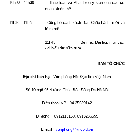
10h00 - 11h30:
Thảo luận và Phát biểu ý kiến của các cơ
quan, đoàn thể.
11h30 - 11h45:
Công bố danh sách Ban Chấp hành
mới và
lễ ra mắt
11h45:
Bế mạc Đại hội, mời các
đại biểu dự bữa trưa.
BAN TỔ CHỨC
Địa chỉ liên hệ
: Văn phòng Hội Đập lớn Việt Nam
Số 10 ngõ 95 đường Chùa Bộc-Đống Đa-Hà Nội
Điện thoại VP : 04.35639142
Di động :
0912113160, 0913236555
E mail :
vanphong@vncold.vn