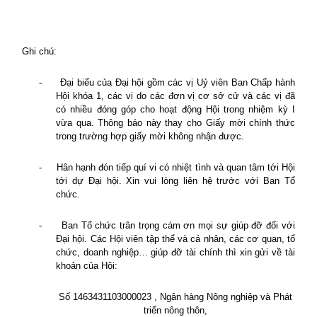
Ghi chú:
-
Đại biểu của Đại hội gồm các vị Uỷ viên Ban Chấp hành
Hội khóa 1, các vị do các đơn vị cơ sở cử và các vị đã
có nhiều đóng góp cho hoạt động Hội trong nhiệm kỳ I
vừa qua. Thông báo này thay cho Giấy mời chính thức
trong trường hợp giấy mời không nhận được.
-
Hân hạnh đón tiếp quí vi có nhiệt tình và quan tâm tới Hội
tới dự Đại hội. Xin vui lòng liên hệ trước với Ban Tổ
chức.
-
Ban Tổ chức trân trọng cám ơn mọi sự giúp đỡ đối với
Đại hội. Các Hội viên tập thể và cá nhân, các cơ quan, tổ
chức, doanh nghiệp… giúp đỡ tài chính thì xin gửi về tài
khoản của Hội:
Số 1463431103000023 , Ngân hàng Nông nghiệp và Phát
triển nông thôn,