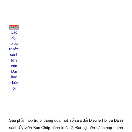
Các
đại
biểu
trước
sảnh
lớn
của
Đại
học
Thủy
lợi
Sau phần họp trù bị thông qua một số sửa đổi Điều lệ Hội và Danh
sách Ủy viên Ban Chấp hành khóa 2, Đại hội tiến hành họp chính