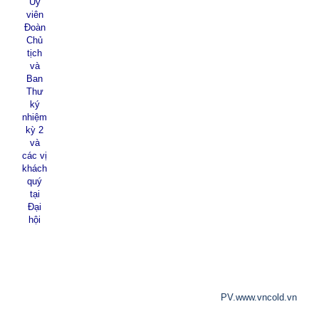
Ủy
viên
Đoàn
Chủ
tịch
và
Ban
Thư
ký
nhiệm
kỳ 2
và
các vị
khách
quý
tại
Đại
hội
PV.www.vncold.vn