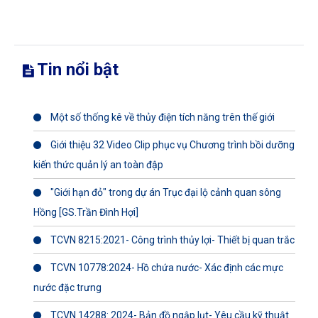
Tin nổi bật
Một số thống kê về thủy điện tích năng trên thế giới
Giới thiệu 32 Video Clip phục vụ Chương trình bồi dưỡng
kiến thức quản lý an toàn đập
"Giới hạn đỏ" trong dự án Trục đại lộ cảnh quan sông
Hồng [GS.Trần Đình Hợi]
TCVN 8215:2021- Công trình thủy lợi- Thiết bị quan trắc
TCVN 10778:2024- Hồ chứa nước- Xác định các mực
nước đặc trưng
TCVN 14288: 2024- Bản đồ ngập lụt- Yêu cầu kỹ thuật