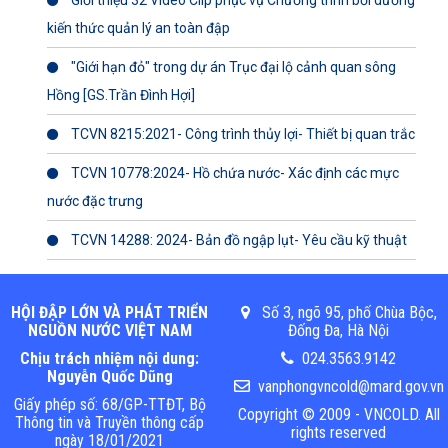
Giới thiệu 32 Video Clip phục vụ Chương trình bồi dưỡng
kiến thức quản lý an toàn đập
"Giới hạn đỏ" trong dự án Trục đại lộ cảnh quan sông
Hồng [GS.Trần Đình Hợi]
TCVN 8215:2021- Công trình thủy lợi- Thiết bị quan trắc
TCVN 10778:2024- Hồ chứa nước- Xác định các mực
nước đặc trưng
TCVN 14288: 2024- Bản đồ ngập lụt- Yêu cầu kỹ thuật
HỘI ĐẬP LỚN VÀ PHÁT TRIỂN
Số 3, ngõ 95, phố Chùa Bộc,
NGUỒN NƯỚC VIỆT NAM
Đống Đa, Hà Nội
Chịu trách nhiệm nội dung:
024.3563.9142
Nguyễn Quốc Dũng
vanphongvncold@mard.gov.vn
Giấy phép số: 68/GP-TTĐT, Bộ
Copyright © 2009 - VNCOLD. All
Thông tin và Truyền thông cấp
rights reserved
ngày 18/01/2021