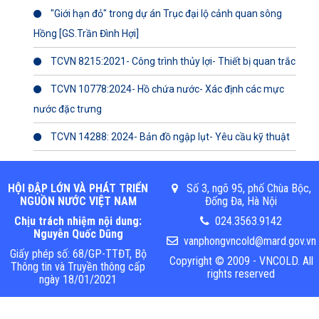
"Giới hạn đỏ" trong dự án Trục đại lộ cảnh quan sông
Hồng [GS.Trần Đình Hợi]
TCVN 8215:2021- Công trình thủy lợi- Thiết bị quan trắc
TCVN 10778:2024- Hồ chứa nước- Xác định các mực
nước đặc trưng
TCVN 14288: 2024- Bản đồ ngập lụt- Yêu cầu kỹ thuật
HỘI ĐẬP LỚN VÀ PHÁT TRIỂN
Số 3, ngõ 95, phố Chùa Bộc,
NGUỒN NƯỚC VIỆT NAM
Đống Đa, Hà Nội
Chịu trách nhiệm nội dung:
024.3563.9142
Nguyễn Quốc Dũng
vanphongvncold@mard.gov.vn
Giấy phép số: 68/GP-TTĐT, Bộ
Copyright © 2009 - VNCOLD. All
Thông tin và Truyền thông cấp
rights reserved
ngày 18/01/2021