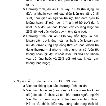
thức cung cấp ODA không phải hoàn trả lại cho nhà
tài trợ;
Chương trình, dự án ODA vay ưu đãi (tín dụng ưu
đãi): là khoản vay với các điều kiện ưu đãi về lãi
suất, thời gian ân hạn và trả nợ, bảo đảm “yếu tố
không hoàn lại” (còn gọi là “thành tố hỗ trợ”) đạt ít
nhất 35% đối với các khoản vay có ràng buộc và
25% đối với các khoản vay không ràng buộc;
Chương trình, dự án ODA vay hỗn hợp: là các
khoản viện trợ không hoàn lại hoặc các khoản vay
ưu đãi được cung cấp đồng thời với các khoản tín
dụng thương mại nhưng tính chung lại có “yếu tốt
không hoàn lại” đạt ít nhất 35% đối với các khoản
vay có ràng buộc và 25% đối với các khoản vay
không ràng buộc;
Nguồn hỗ trợ của các tổ chức PCPNN gồm:
Viện trợ thông qua các chương trình, dự án;
Viện trợ phi dự án (bao gồm cả khoản cứu trợ khẩn
cấp) do các tổ chức và có nhân nước ngoài, người
Việt Nam ở nước ngoài hỗ trợ dưới các hình thức:
Hỗ trợ tài chính, hiện vậy, cung cấp trang thiết bị,