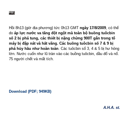
Hồi 8h13 (giờ địa phương) tức 0h13 GMT
ngày 17/8/2009
, có thể
do
áp lực nước va tăng đột ngột mà toàn bộ buồng tuôcbin
số 2 bị phá tung, các thiết bị nặng chừng 900T gắn trong tổ
máy bị đập nát và hất văng. Các buồng tuôcbin số 7 & 9 bị
phá hủy hầu như hoàn toàn
. Các tuôcbin số 3, 4 & 5 bị hư hỏng
lớn. Nước cuốn như lũ tràn vào các buồng tuôcbin, dầu đổ và nổ.
75 người chết và mất tích.
Download (PDF; 949KB)
A.H.A. st.