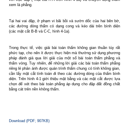
xem là phẳng.
Tại hai vai đập, ở phạm vi bãi bồi và sườn dốc của hai bên bờ,
các đường dòng thấm có dạng cong và kéo dài trên bình diện
(các mặt cắt B-B và C-C, hình 4-1a).
Trong thực tế, việc giải bài toán thấm không gian thuần túy rất
phức tạp, cho nên ít được thực hiện mà thường sử dụng phương
pháp đánh giá qua lời giải của một số bài toán thấm phẳng và
thấm vòng. Tuy nhiên, để những lời giải các bài toán thấm phẳng
riêng lẻ phản ánh được quán trình thấm chung có tính không gian,
cần lấy mặt cắt tính toán đi theo các đường dòng của thấm bình
diện. Trên hình 4-1 giới thiệu mặt bằng và các mặt cắt được lựa
chọn để xét theo bài toán phẳng áp dụng cho đập đất đồng chất
bằng cát trên nền không thấm.
Download (PDF; 907KB)