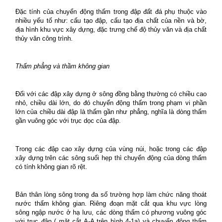
Đặc tính của chuyển động thấm trong đập đất đá phụ thuộc vào
nhiều yếu tố như: cấu tạo đập, cấu tạo địa chất của nền và bờ,
địa hình khu vực xây dựng, đặc trưng chế độ thủy văn và địa chất
thủy văn công trình.
Thấm phẳng và thầm không gian
Đối với các đập xây dựng ở sông đồng bằng thường có chiều cao
nhỏ, chiều dài lớn, do đó chuyển động thấm trong phạm vi phần
lớn của chiều dài đập là thấm gần như phẳng, nghĩa là dòng thấm
gần vuông góc với trục dọc của đập.
Trong các đập cao xây dựng của vùng núi, hoặc trong các đập
xây dựng trên các sông suối hẹp thì chuyển động của dòng thấm
có tính không gian rõ rệt.
Bản thân lòng sông trong đa số trường hợp làm chức năng thoát
nước thấm không gian. Riêng đoạn mặt cắt qua khu vực lòng
sông ngập nước ở hạ lưu, các dòng thấm có phương vuông góc
với trục đập ( mặt cắt A-A trên hình 4-1a) và chuyển động thấm