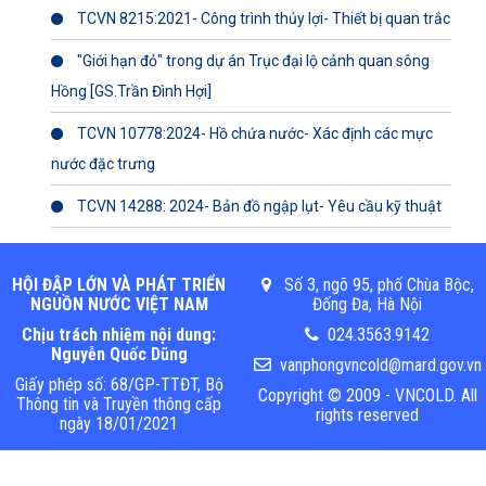
TCVN 8215:2021- Công trình thủy lợi- Thiết bị quan trắc
"Giới hạn đỏ" trong dự án Trục đại lộ cảnh quan sông
Hồng [GS.Trần Đình Hợi]
TCVN 10778:2024- Hồ chứa nước- Xác định các mực
nước đặc trưng
TCVN 14288: 2024- Bản đồ ngập lụt- Yêu cầu kỹ thuật
HỘI ĐẬP LỚN VÀ PHÁT TRIỂN
Số 3, ngõ 95, phố Chùa Bộc,
NGUỒN NƯỚC VIỆT NAM
Đống Đa, Hà Nội
Chịu trách nhiệm nội dung:
024.3563.9142
Nguyễn Quốc Dũng
vanphongvncold@mard.gov.vn
Giấy phép số: 68/GP-TTĐT, Bộ
Copyright © 2009 - VNCOLD. All
Thông tin và Truyền thông cấp
rights reserved
ngày 18/01/2021