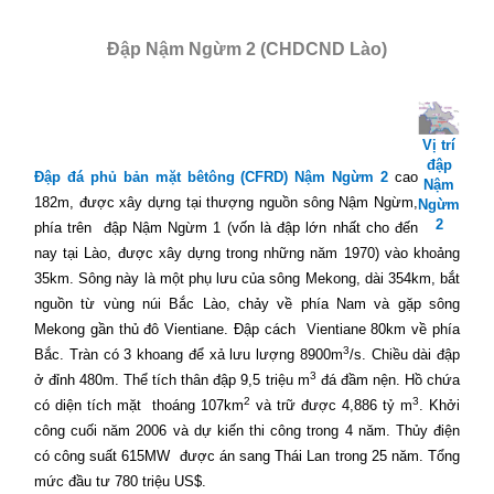
Đập Nậm Ngừm 2 (CHDCND Lào)
Vị trí
đập
Đập đá phủ bản mặt bêtông (CFRD) Nậm Ngừm 2
cao
Nậm
182m, được xây dựng tại thượng nguồn sông Nậm Ngừm,
Ngừm
2
phía trên
đập Nậm Ngừm 1 (vốn là đập lớn nhất cho đến
nay tại Lào, được xây dựng trong những năm 1970) vào khoảng
35km. Sông này là một phụ lưu của sông Mekong, dài 354km, bắt
nguồn từ vùng núi Bắc Lào, chảy về phía Nam và gặp sông
Mekong gần thủ đô Vientiane. Đập cách
Vientiane 80km về phía
3
Bắc. Tràn có 3 khoang để xả lưu lượng 8900m
/s. Chiều dài đập
3
ở đỉnh 480m. Thể tích thân đập 9,5 triệu m
đá đầm nện. Hồ chứa
2
3
có diện tích mặt
thoáng 107km
và trữ được 4,886 tỷ m
. Khởi
công cuối năm 2006 và dự kiến thi công trong 4 năm. Thủy điện
có công suất 615MW
được án sang Thái Lan trong 25 năm. Tổng
mức đầu tư 780 triệu US$.