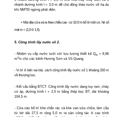
nhánh đường kính
ỉ = 3,0 m
để chủ động tháo nước về hạ du
khi NMTĐ ngừng phát điện.
+ Mái đào cửa và ra theo chiều cao
cứ 10,0 m bố trí một cơ, hệ số
mái m = (1,0 ữ 1,5).
5. Công trình lấy nước số 2.
- Nhiệm vụ cấp nước tưới với lưu lượng thiết kế Q
= 8,86
tk
3
m
/s cho các kênh Hương Sơn và Vũ Quang.
- Vị trí ở bên vai trái, cách công trình lấy nước số 1 khoảng 150 m
về thượng lưu.
- Kết cấu bằng BTCT. Công trình lấy nước dạng tuy nen, chảy
có áp, đường kính ỉ = 2,0 m bằng thép bọc BT, dài
khoảng
104,5 m.
- Cửa vào bố trí khe chắn rác và khe van sửa chữa; làm cầu
từ bờ dài 27,5 m rộng 5,0 m ra sàn công tác ở cao trình