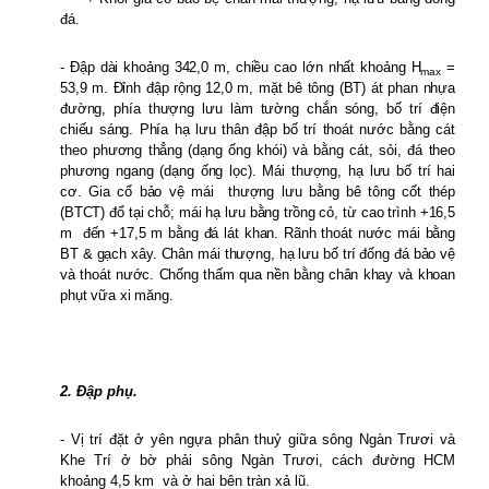
đá.
- Đập dài khoảng 342,0 m, chiều cao lớn nhất khoảng H
=
max
53,9 m. Đỉnh đập rộng 12,0 m, mặt bê tông (BT) át phan nhựa
đường, phía thượng lưu làm tường chắn sóng, bố trí điện
chiếu sáng. Phía hạ lưu thân đập bố trí thoát nước bằng cát
theo phương thẳng (dạng ống khói) và bằng cát, sỏi, đá theo
phương ngang (dạng ống lọc). Mái thượng, hạ lưu bố trí hai
cơ.
Gia cố bảo vệ mái
thượng lưu bằng bê tông cốt thép
(BTCT) đổ tại chỗ; mái hạ lưu bằng trồng cỏ, từ cao trình +16,5
m
đến +17,5 m bằng đá lát khan. Rãnh thoát nước mái bằng
BT & gạch xây. Chân mái thượng, hạ lưu bố trí đống đá bảo vệ
và thoát nước. Chống thấm qua nền bằng chân khay và khoan
phụt vữa xi măng.
2. Đập phụ.
- Vị trí
đặt ở yên ngựa phân thuỷ giữa sông Ngàn Trươi và
Khe Trí ở bờ phải sông Ngàn Trươi, cách đường HCM
khoảng 4,5 km
và
ở hai bên tràn xả lũ.