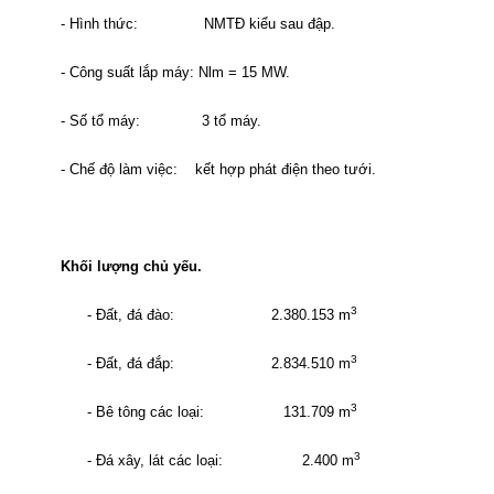
- Hình thức:
NMTĐ kiểu sau đập.
- Công suất lắp máy: Nlm = 15 MW.
- Số tổ máy:
3 tổ máy.
- Chế độ làm việc:
kết hợp phát điện theo tưới.
Khối lượng chủ yếu.
3
- Đất, đá đào:
2.380.153 m
3
- Đất, đá đắp:
2.834.510 m
3
- Bê tông các loại:
131.709 m
3
- Đá xây, lát các loại:
2.400 m