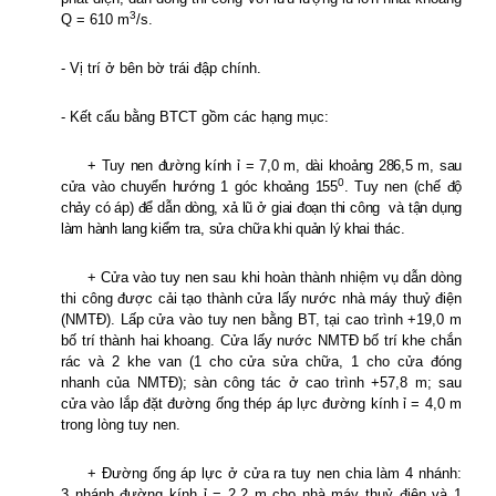
3
Q = 610 m
/s.
- Vị trí ở bên bờ trái đập chính.
- Kết cấu bằng BTCT gồm các hạng mục:
+ Tuy nen đường kính ỉ = 7,0 m, dài
khoảng 286,5 m, sau
0
cửa vào chuyển hướng 1 góc khoảng 155
.
Tuy nen (chế độ
chảy có áp) để dẫn dòng, xả lũ ở giai đoạn thi công
và tận dụng
làm hành lang kiểm tra, sửa chữa khi quản lý khai thác.
+
Cửa vào tuy nen sau khi hoàn thành nhiệm vụ dẫn dòng
thi công được cải tạo thành cửa lấy nước nhà máy thuỷ điện
(NMTĐ). Lấp cửa vào tuy nen bằng BT
, tại cao trình +19,0 m
bố trí thành hai khoang. Cửa lấy nước NMTĐ bố trí khe chắn
rác và 2 khe van (1 cho cửa sửa chữa, 1 cho cửa đóng
nhanh của NMTĐ); sàn công tác ở cao trình +57,8 m; sau
cửa vào lắp đặt đường ống thép áp lực đường kính
ỉ = 4,0 m
trong
lòng tuy nen.
+ Đường ống áp lực ở cửa ra tuy nen chia làm 4 nhánh:
3 nhánh đường kính
ỉ = 2,2 m cho
nhà máy thuỷ điện và 1