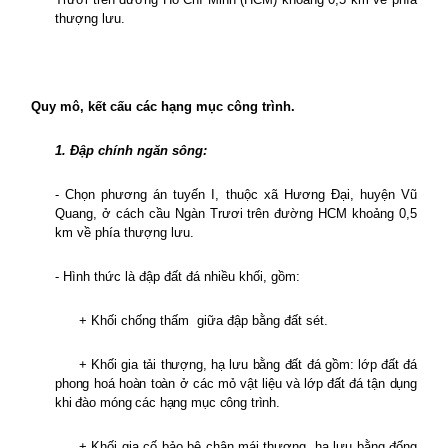
thượng lưu.
Quy mô, kết cấu các hạng mục công trình.
1. Đập chính ngăn sông:
- Chọn phương án tuyến I, thuộc xã Hương Đại, huyện Vũ
Quang, ở cách cầu Ngàn Trươi trên đường HCM khoảng 0,5
km về phía thượng lưu.
- Hình thức là đập đất đá nhiều khối, gồm:
+ Khối chống thấm
giữa đập bằng đất sét.
+ Khối gia tải thượng, hạ lưu bằng đất đá gồm: lớp đất đá
phong hoá hoàn toàn ở các mỏ vật liệu và lớp đất đá tận dụng
khi đào móng các hạng mục công trình
.
+ Khối gia cố bảo bệ chân mái thượng, hạ lưu bằng đống