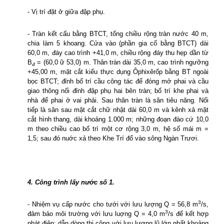
- Vị trí đặt ở giữa đập phụ.
- Tràn kết cấu bằng BTCT, tổng chiều rộng tràn nước 40 m,
chia làm 5 khoang. Cửa vào (phần gia cố bằng BTCT) dài
60,0 m, đáy cao trình +41,0 m, chiều rộng đáy thu hẹp dần từ
B
= (60,0 ữ 53,0) m. Thân tràn dài 35,0 m, cao trình ngưỡng
đ
+45,00 m, mặt cắt kiểu thực dụng Ôphixêrốp bằng BT ngoài
bọc BTCT; đỉnh bố trí cầu công tác để đóng mở phai và cầu
giao thông nối đỉnh đập phụ hai bên tràn; bố trí khe phai và
nhà để phai ở vai phải. Sau thân tràn là sân tiêu năng. Nối
tiếp là sân sau mặt cắt chữ nhật dài 60,0 m và kênh xả mặt
cắt hình thang, dài khoảng 1.000 m; những đoạn đào cứ 10,0
m theo chiều cao bố trí một cơ rộng 3,0 m, hệ số mái m =
1,5; sau đó nuớc xả theo Khe Trí đổ vào sông Ngàn Trươi.
4. Công trình lấy nước số 1.
3
- Nhiệm vụ cấp nước cho tưới với lưu lượng Q = 56,8 m
/s,
3
đảm bảo môi trường với lưu luợng Q = 4,0 m
/s để kết hợp
phát điện; dẫn dòng thi công với lưu lượng lũ lớn nhất khoảng