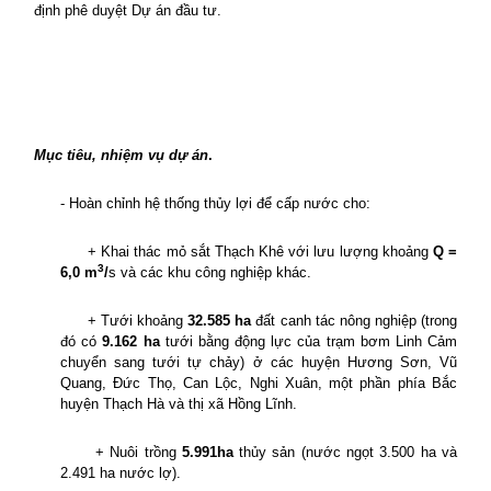
định phê duyệt Dự án đầu tư.
Mục tiêu, nhiệm vụ dự án
.
- Hoàn chỉnh hệ thống thủy lợi để cấp nước cho
:
+ Khai thác mỏ sắt Thạch Khê với lưu lượng khoảng
Q =
3
6,0 m
/
s và các khu công nghiệp khác.
+ Tưới khoảng
32.585 ha
đất canh tác nông nghiệp (trong
đó có
9.162 ha
tưới bằng động lực của trạm bơm Linh Cảm
chuyển sang tưới tự chảy) ở các huyện Hương Sơn, Vũ
Quang, Đức Thọ, Can Lộc, Nghi Xuân, một phần phía Bắc
huyện Thạch Hà và thị xã Hồng Lĩnh.
+ Nuôi trồng
5.991ha
thủy sản (nước ngọt 3.500 ha và
2.491
ha nước lợ).