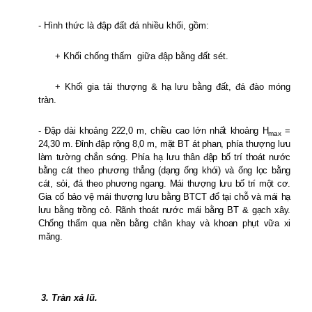
- Hình thức là đập đất đá nhiều khối, gồm:
+ Khối chống thấm
giữa đập bằng đất sét.
+ Khối gia tải thượng & hạ lưu bằng đất, đá đào móng
tràn.
- Đập dài khoảng 222,0 m, chiều cao lớn nhất khoảng H
=
max
24,30 m. Đỉnh đập rộng 8,0 m, mặt BT át phan, phía thượng lưu
làm tường chắn sóng. Phía hạ lưu thân đập bố trí thoát nước
bằng cát theo phương thẳng (dạng ống khói) và ống lọc bằng
cát, sỏi, đá theo phương ngang. Mái thượng lưu bố trí một cơ.
Gia cố bảo vệ mái thượng lưu bằng BTCT đổ tại chỗ và mái hạ
lưu bằng trồng cỏ. Rãnh thoát nước mái bằng BT & gạch xây.
Chống thấm qua nền bằng chân khay và khoan phụt vữa xi
măng.
3. Tràn xả lũ.