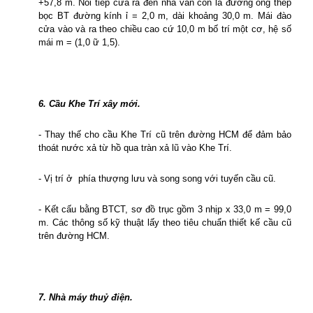
+57,8 m. Nối tiếp cửa ra đến nhà van côn là đường ống thép
bọc BT
đường kính ỉ = 2,0 m, dài
khoảng 30,0 m. Mái đào
cửa vào và ra theo chiều cao cứ 10,0 m bố trí một cơ, hệ số
mái m = (1,0 ữ 1,5).
6. Cầu Khe Trí xây mới.
- Thay thế cho cầu Khe Trí cũ trên đường HCM để đảm bảo
thoát nước xả từ hồ qua tràn xả lũ vào Khe Trí.
- Vị trí ở
phía thượng lưu và song song với tuyến cầu cũ.
- Kết cấu bằng BTCT, sơ đồ trục gồm 3 nhịp x 33,0 m = 99,0
m. Các thông số kỹ thuật lấy theo tiêu chuẩn thiết kế cầu cũ
trên đường HCM.
7. Nhà máy thuỷ điện.