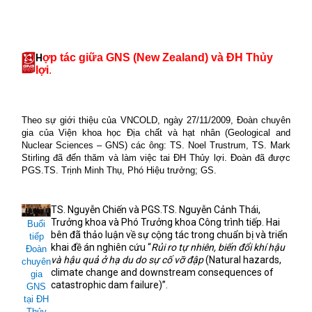
ợp tác giữa GNS (New Zealand) và ĐH Thủy
H
lợi
.
Theo s
ự giới thiệu của VNCOLD, n
gày 27/11/2009, Đoàn chuyên
gia của Viện khoa học Địa chất và hạt nhân (Geological and
Nuclear Sciences – GNS) các ông: TS. Noel Trustrum, TS. Mark
Stirling đã đến thăm và làm việc tai ĐH Thủy lợi. Đoàn đã được
PGS.TS. Trịnh Minh Thụ, Phó Hiệu trưởng; GS.
TS. Nguyễn Chiến và PGS.TS. Nguyễn Cảnh Thái,
Trưởng khoa và Phó Trưởng khoa Công trình tiếp. Hai
Buổi
bên đã thảo luận về sự cộng tác trong chuẩn bị và triển
tiếp
khai đề án nghiên cứu “
Rủi ro tự nhiên, biến đổi khí hậu
Đoàn
và hậu quả ở hạ du do sự cố vỡ đập
(Natural hazards,
chuyên
climate change and downstream consequences of
gia
catastrophic dam failure)”.
GNS
tại ĐH
Thủy