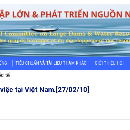
IẾNG
TIÊU CHUẨN VÀ TÀI LIỆU THAM KHẢO
GIỚI THIỆU HỘI
c tế
iệc tại Việt Nam.[27/02/10]