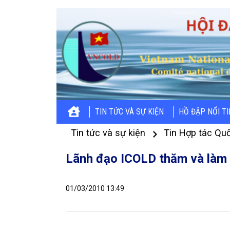
TIN TỨC VÀ SỰ KIỆN
HỒ ĐẬP NỔI T
Tin tức và sự kiện
Tin Hợp tác Quố
Lãnh đạo ICOLD thăm và làm v
01/03/2010 13:49