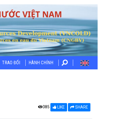
TRAO ĐỔI
HÀNH CHÍNH
385
LIKE
SHARE