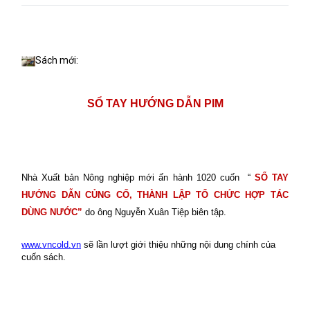
Sách mới:
SỔ TAY HƯỚNG DẪN PIM
Nhà Xuất bản Nông nghiệp mới ấn hành 1020 cuốn “
SỔ TAY
HƯỚNG DẪN CỦNG CỐ, THÀNH LẬP TỔ CHỨC HỢP TÁC
DÙNG NƯỚC”
do ông Nguyễn Xuân Tiệp biên tập.
www.vncold.vn
sẽ lần lượt giới thiệu những nội dung chính của
cuốn sách.