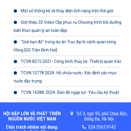
Một số thống kê về thủy điện tích năng trên thế giới
Giới thiệu 32 Video Clip phục vụ Chương trình bồi dưỡng
kiến thức quản lý an toàn đập
"Giới hạn đỏ" trong dự án Trục đại lộ cảnh quan sông
Hồng [GS.Trần Đình Hợi]
TCVN 8215:2021- Công trình thủy lợi- Thiết bị quan trắc
TCVN 10778:2024- Hồ chứa nước- Xác định các mực
nước đặc trưng
TCVN 14288: 2024- Bản đồ ngập lụt- Yêu cầu kỹ thuật
HỘI ĐẬP LỚN VÀ PHÁT TRIỂN
Số 3, ngõ 95, phố Chùa Bộc,
NGUỒN NƯỚC VIỆT NAM
Đống Đa, Hà Nội
Chịu trách nhiệm nội dung:
024.3563.9142