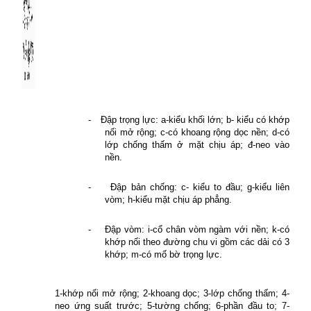
-
Đập trọng lực: a-kiểu khối lớn; b- kiểu có khớp
nối mở rộng; c-có khoang rộng dọc nền; d-có
lớp chống thấm ở mặt chịu áp; đ-neo vào
nền.
-
Đập bản chống: c- kiểu to đầu; g-kiểu liên
vòm; h-kiểu mặt chịu áp phẳng.
-
Đập vòm: i-cổ chân vòm ngàm với nền; k-có
khớp nối theo đường chu vi gồm các dải có 3
khớp; m-có mố bờ trọng lực.
1-khớp nối mở rộng; 2-khoang dọc; 3-lớp chống thấm; 4-
neo ứng suất trước; 5-tường chống; 6-phần đầu to; 7-