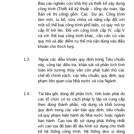
Báo cáo nghiên cứu khả thi) và thiết kế xây dựng
công trình (Thiết kế kỹ thuật – tổng dự toán, lập
Bản vẽ thi công) gồm: Các
Dự án, Công trình
làm mới, tu bổ, sửa chữa và nâng cấp đối với
một số thể loại công trình phổ biến, có quy mô từ
cấp III trở lên. Đối với công trình cấp IV, cấp V
và với thể loại công trình khác, cần căn cứ vào
quy mô và đặc điểm cụ thể mà vận dùng vào điều
khoản cho thích hợp.
1.3.
Ngoài các điều khoản quy định trong Tiêu chuẩn
này, công tác điều tra, khảo sát và phân tích tính
toán khí tượng thủy văn còn phải tuân thủ các
chế dộ chính sách, các tiêu chuẩn, quy định, quy
phạm liên quan của Nhà nước và của Ngành.
1.4.
Tài liệu gốc dùng để phân tích, tính toán phải do
các tổ chức có tư cách pháp lý lập và cung cấp
theo đúng thành phần, nội dung và khối lượng
quy định trong các văn bản quy định, tiêu chuẩn
và quy phạm hiện hành do Nhà nước hoặc ngành
ban hành. Cao tọa độ sử dụng phải thống nhất
với cao tọa độ bản đồ địa hình sử dụng cho thiết
kế hệ thống công trình. Hệ thống đơn vị dùng