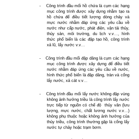
-
Công trình đầu mối hồ chứa là cụm các hạng
mục công trình được xây dựng nhằm tạo ra
hồ chứa để điều tiết lượng dòng chảy và
mực nước nhằm đáp ứng các yêu cầu về
nước như cấp nước, phát điện, vận tải thủy,
thủy sản, môi trường, du lịch v.v…, hình
thức phổ biến là các đập tạo hồ, công trình
xả lũ, lấy nước v.v…
-
Công trình đầu mối đập dâng là cụm các hạng
mục công trình được xây dựng để điều tiết
nước nhằm đáp ứng các yêu cầu về nước,
hình thức phổ biến là đập dâng, tràn và cống
lấy nước, xả cát v.v…
-
Công trình đầu mối lấy nước không đập vùng
không ảnh hưởng triều là công trình lấy nước
trực tiếp từ nguồn có chế độ
thủy văn (lưu
lượng, mực nước, chất lương nước v.v…)
không phụ thuộc hoặc không ảnh hưởng của
thủy triều, công trình thường gặp là cống lấy
nước tự chảy hoặc trạm bơm.