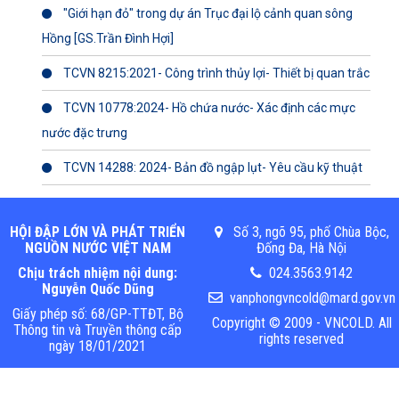
"Giới hạn đỏ" trong dự án Trục đại lộ cảnh quan sông
Hồng [GS.Trần Đình Hợi]
TCVN 8215:2021- Công trình thủy lợi- Thiết bị quan trắc
TCVN 10778:2024- Hồ chứa nước- Xác định các mực
nước đặc trưng
TCVN 14288: 2024- Bản đồ ngập lụt- Yêu cầu kỹ thuật
HỘI ĐẬP LỚN VÀ PHÁT TRIỂN
Số 3, ngõ 95, phố Chùa Bộc,
NGUỒN NƯỚC VIỆT NAM
Đống Đa, Hà Nội
Chịu trách nhiệm nội dung:
024.3563.9142
Nguyễn Quốc Dũng
vanphongvncold@mard.gov.vn
Giấy phép số: 68/GP-TTĐT, Bộ
Copyright © 2009 - VNCOLD. All
Thông tin và Truyền thông cấp
rights reserved
ngày 18/01/2021