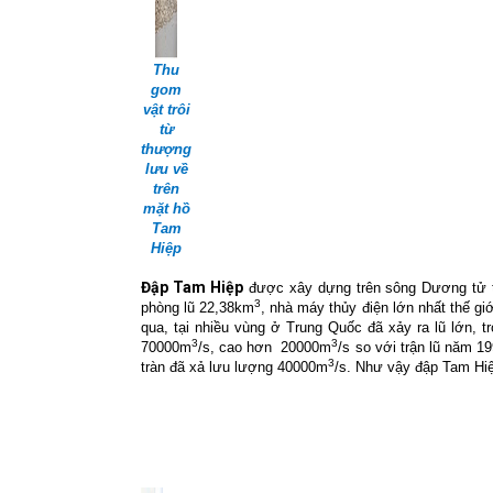
Thu
gom
vật trôi
từ
thượng
lưu về
trên
mặt hồ
Tam
Hiệp
Đập Tam Hiệp
được xây dựng trên sông Dương tử tạ
3
phòng lũ 22,38km
, nhà máy thủy điện lớn nhất thế g
qua, tại nhiều vùng ở Trung Quốc đã xảy ra lũ lớn, 
3
3
70000m
/s, cao hơn
20000m
/s so với trận lũ năm 1
3
tràn đã xả lưu lượng 40000m
/s. Như vậy đập Tam Hiệ