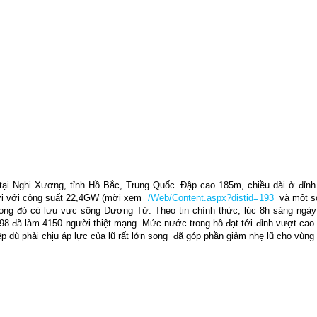
i Nghi Xương, tỉnh Hồ Bắc, Trung Quốc. Đập cao 185m, chiều dài ở đỉnh
iới với công suất 22,4GW (mời xem
/Web/Content.aspx?distid=193
và một s
trong đó có lưu vưc sông Dương Tử. Theo tin chính thức, lúc 8h sáng ngà
998 đã làm 4150 người thiệt mạng. Mức nước trong hồ đạt tới đỉnh vượt cao 
p dù phải chịu áp lực của lũ rất lớn song
đã góp phần giảm nhẹ lũ cho vùng 