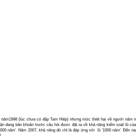
 năm1998 (lúc chưa có đập Tam Hiệp) nhưng mức thiệt hại về người năm 
uận đang băn khoăn trước câu hỏi được đặt ra về khả năng kiểm soát lũ củ
0000 năm'. Năm 2007, khả năng đó chỉ là đáp ứng với
lũ '1000 năm'. Đến n
!