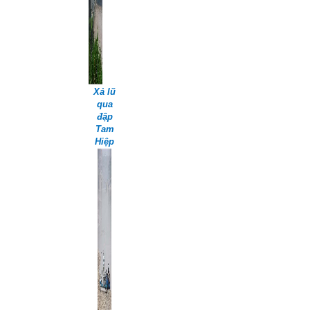
Xả lũ
qua
đập
Tam
Hiệp