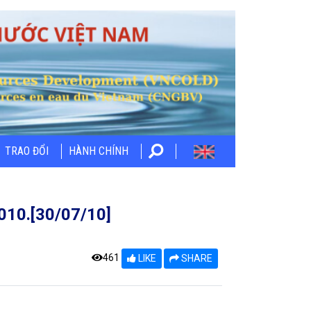
TRAO ĐỔI
HÀNH CHÍNH
010.[30/07/10]
461
LIKE
SHARE