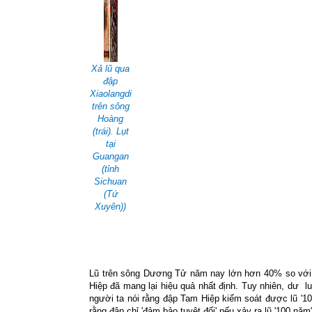
Xả lũ qua
đập
Xiaolangdi
trên sông
Hoàng
(trái). Lụt
tại
Guangan
(tỉnh
Sichuan
(Tứ
Xuyên))
Lũ trên sông Dương Tử năm nay lớn hơn 40% so với
Hiệp đã mang lại hiệu quả nhất định. Tuy nhiên, dư
l
người ta nói rằng đập Tam Hiệp kiểm soát được lũ '1
rằng đập chỉ 'đảm bảo tuyệt đối' nếu xảy ra lũ '100 năm'