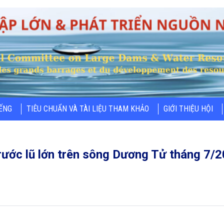
IẾNG
TIÊU CHUẨN VÀ TÀI LIỆU THAM KHẢO
GIỚI THIỆU HỘI
rước lũ lớn trên sông Dương Tử tháng 7/2