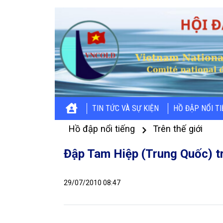
TIN TỨC VÀ SỰ KIỆN
HỒ ĐẬP NỔI T
Hồ đập nổi tiếng
Trên thế giới
Đập Tam Hiệp (Trung Quốc) t
29/07/2010 08:47