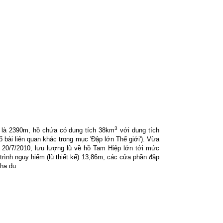
3
 là 2390m, hồ chứa có dung tích 38km
với dung tích
ố bài liên quan khác trong mục 'Đập lớn Thế giới'). Vừa
y 20/7/2010, lưu lượng lũ về hồ Tam Hiệp lớn tới mức
trình nguy hiểm (lũ thiết kế) 13,86m, các cửa phần đập
hạ du.