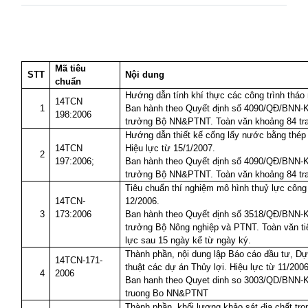
Mã tiêu
STT
Nội dung
chuẩn
Hướng dẫn tính khí thực các công trình tháo
14TCN
1
Ban hành theo Quyết định số 4090/QĐ/BNN-
198:2006
trưởng Bộ NN&PTNT. Toàn văn khoảng 84 tr
Hướng dẫn thiết kế cống lấy nước bằng thép b
14TCN
Hiệu lực từ 15/1/2007.
2
197:2006;
Ban hành theo Quyết định số 4090/QĐ/BNN-
trưởng Bộ NN&PTNT. Toàn văn khoảng 84 tr
Tiêu chuẩn thí nghiệm mô hình thuỷ lực công 
14TCN-
12/2006.
3
173:2006
Ban hành theo Quyết định số 3518/QĐ/BNN-
trưởng Bộ Nông nghiệp và PTNT. Toàn văn ti
lực sau 15 ngày kể từ ngày ký.
Thành phần, nội dung lập Báo cáo đầu tư, Dự
14TCN-171-
thuật các dự án Thủy lợi. Hiệu lực từ 11/2006
4
2006
Ban hanh theo Quyet dinh so 3003/QD/BNN-
truong Bo NN&PTNT
Thành phần, khối lượng khảo sát địa chất tron