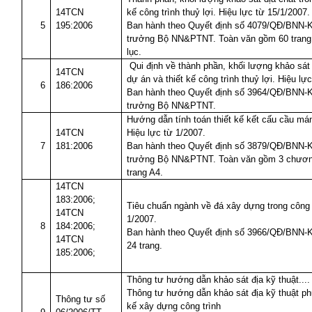
14TCN
kế công trình thuỷ lợi. Hiệu lực từ 15/1/2007.
5
195:2006
Ban hành theo Quyết định số 4079/QĐ/BNN-
trưởng Bộ NN&PTNT. Toàn văn gồm 60 trang,
lục.
Qui định về thành phần, khối lượng khảo sát 
14TCN
dự án và thiết kế công trình thuỷ lợi. Hiệu lự
6
186:2006
Ban hành theo Quyết định số 3964/QĐ/BNN-
trưởng Bộ NN&PTNT.
Hướng dẫn tính toán thiết kế kết cấu cầu má
14TCN
Hiệu lực từ 1/2007.
7
181:2006
Ban hành theo Quyết định số 3879/QĐ/BNN-
trưởng Bộ NN&PTNT. Toàn văn gồm 3 chương
trang A4.
14TCN
183:2006;
Tiêu chuẩn ngành về đá xây dựng trong công t
14TCN
1/2007.
8
184:2006;
Ban hành theo Quyết định số 3966/QĐ/BNN-
14TCN
24 trang.
185:2006;
Thông tư hướng dẫn khảo sát địa kỹ thuật....
Thông tư hướng dẫn khảo sát địa kỹ thuật phụ
Thông tư số
kế xây dựng công trình