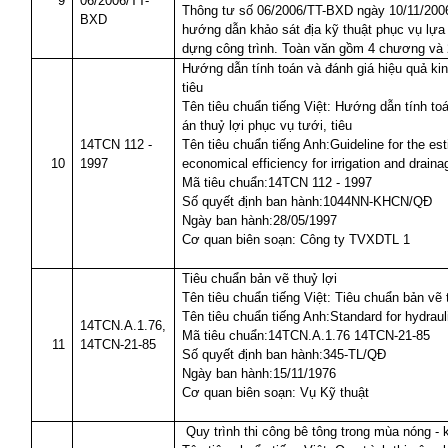
9
06/2006/TT-
Thông tư số 06/2006/TT-BXD ngày 10/11/200
BXD
hướng dẫn khảo sát địa kỹ thuật phục vụ lựa 
dựng công trình. Toàn văn gồm 4 chương và 2
Hướng dẫn tính toán và đánh giá hiệu quả kin
tiêu
Tên tiêu chuẩn tiếng Việt: Hướng dẫn tính to
án thuỷ lợi phục vụ tưới, tiêu
14TCN 112 -
Tên tiêu chuẩn tiếng Anh:Guideline for the est
10
1997
economical efficiency for irrigation and draina
Mã tiêu chuẩn:14TCN 112 - 1997
Số quyết định ban hành:1044NN-KHCN/QĐ
Ngày ban hành:28/05/1997
Cơ quan biên soạn: Công ty TVXDTL 1
Tiêu chuẩn bản vẽ thuỷ lợi
Tên tiêu chuẩn tiếng Việt: Tiêu chuẩn bản vẽ 
Tên tiêu chuẩn tiếng Anh:Standard for hydraul
14TCN.A.1.76,
Mã tiêu chuẩn:14TCN.A.1.76 14TCN-21-85
11
14TCN-21-85
Số quyết định ban hành:345-TL/QĐ
Ngày ban hành:15/11/1976
Cơ quan biên soạn: Vụ Kỹ thuật
Quy trình thi công bê tông trong mùa nóng - 