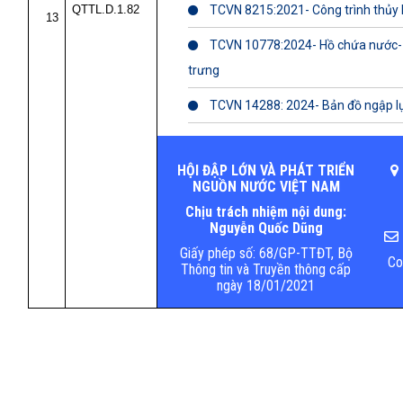
QTTL.D.1.82
TCVN 8215:2021- Công trình thủy lợ
13
TCVN 10778:2024- Hồ chứa nước- 
trưng
TCVN 14288: 2024- Bản đồ ngập lụ
HỘI ĐẬP LỚN VÀ PHÁT TRIỂN
NGUỒN NƯỚC VIỆT NAM
Chịu trách nhiệm nội dung:
Nguyễn Quốc Dũng
Giấy phép số: 68/GP-TTĐT, Bộ
Co
Thông tin và Truyền thông cấp
ngày 18/01/2021