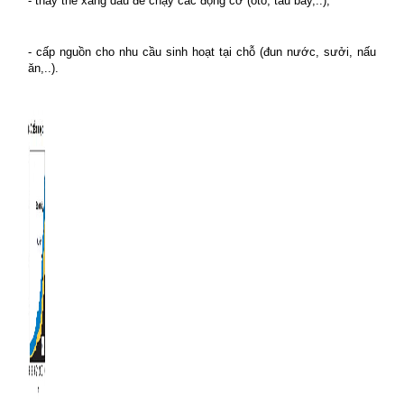
- thay thế xăng dầu để chạy các động cơ (ôtô, tàu bay,..);
- cấp nguồn cho nhu cầu sinh hoạt tại chỗ (đun nước, sưởi, nấu
ăn,..).