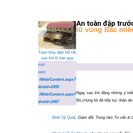
An toàn đập trước
lũ vùng Bắc miề
Trạm thủy điện Hố Hô
sau khi lũ tràn qua
mời
xem:
/Web/Content.aspx?
distid=2455
Ngay sau khi đăng những ý kiế
/Web/Content.aspx?
Bộ,chúng tôi đã tiếp tục nhận đư
distid=2467
Đinh Sỹ Quát
, Giám đốc Trung tâm Tư vấn & 