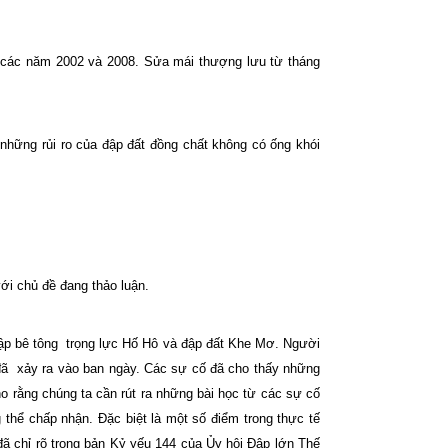
 các năm 2002 và 2008. Sửa mái thượng lưu từ tháng
những rủi ro của đập đất đồng chất không có ống khói
với chủ đề đang thảo luận.
ập bê tông
trọng lực Hố Hô và đập đất Khe Mơ. Người
đã
xảy ra vào ban ngày. Các sự cố đã cho thấy những
o rằng chúng ta cần rút ra những bài học từ các sự cố
 thể chấp nhận. Đặc biệt là một số điểm trong thực tế
ã chỉ rõ trong bản Kỷ yếu 144 của Ủy hội Đập lớn Thế