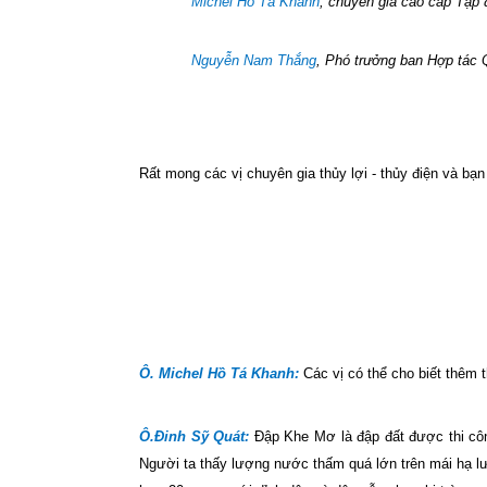
Michel Hồ Tá Khanh
, chuyên gia cao cấp Tập 
Nguyễn Nam Thắng
, Phó trưởng ban Hợp tác 
Rất mong các vị chuyên gia thủy lợi - thủy điện và bạn
Ô. Michel Hồ Tá Khanh:
Các vị có thể cho biết thêm 
Ô.Đinh Sỹ Quát:
Đập Khe Mơ là đập đất được thi cô
Người ta thấy lượng nước thấm quá lớn trên mái hạ lư