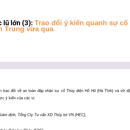
 lũ lớn (3):
Trao đổi ý kiến quanh sự cố
n Trung vừa qua
n trao đổi về an toàn đập nhân sự cố Thủy điện Hố Hô (Hà Tĩnh) và vỡ đ
ợc ý kiến của các vị:
Giám định, Tổng Cty Tư vấn XD Thủy lợi VN (HEC);