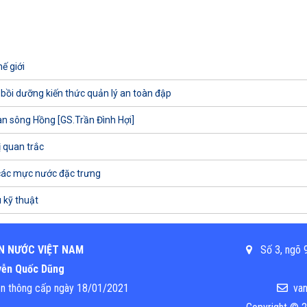
ế giới
 bồi dưỡng kiến thức quản lý an toàn đập
uan sông Hồng [GS.Trần Đình Hợi]
ị quan trắc
các mực nước đặc trưng
 kỹ thuật
N NƯỚC VIỆT NAM
Số 3, ngõ 9
uyễn Quốc Dũng
ền thông cấp ngày 18/01/2021
van