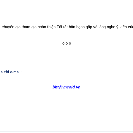
uyên gia tham gia hoàn thiện.Tôi rất hân hạnh gặp và lắng nghe ý kiến của 
o o o
ịa chỉ e-mail:
bbt@vncold.vn