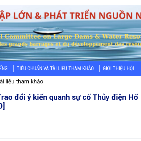
IẾNG
TIÊU CHUẨN VÀ TÀI LIỆU THAM KHẢO
GIỚI THIỆU HỘI
ài liệu tham khảo
 Trao đổi ý kiến quanh sự cố Thủy điện Hố
0]