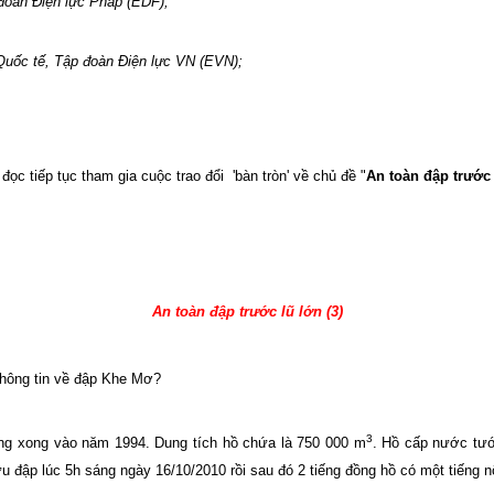
đoàn Điện lực Pháp (EDF);
Quốc tế, Tập đoàn Điện lực VN (EVN);
 đọc tiếp tục tham gia cuộc trao đổi
'bàn tròn'
về chủ đề "
An toàn đập trước 
An toàn đập trước lũ lớn (3)
thông tin về đập Khe Mơ?
3
ng xong vào năm 1994. Dung tích hồ chứa là 750 000 m
. Hồ cấp nước tướ
u đập lúc 5h sáng ngày 16/10/2010 rồi sau đó 2 tiếng đồng hồ có một tiếng 