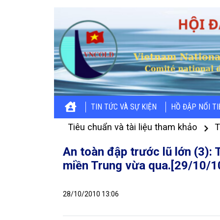
TIN TỨC VÀ SỰ KIỆN
HỒ ĐẬP NỔI T
Tiêu chuẩn và tài liệu tham khảo
T
An toàn đập trước lũ lớn (3):
miền Trung vừa qua.[29/10/1
28/10/2010 13:06