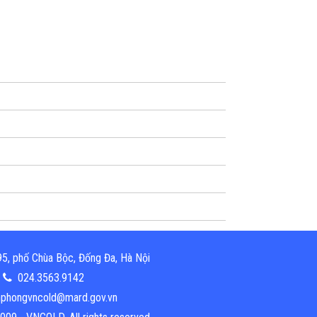
5, phố Chùa Bộc, Đống Đa, Hà Nội
024.3563.9142
phongvncold@mard.gov.vn