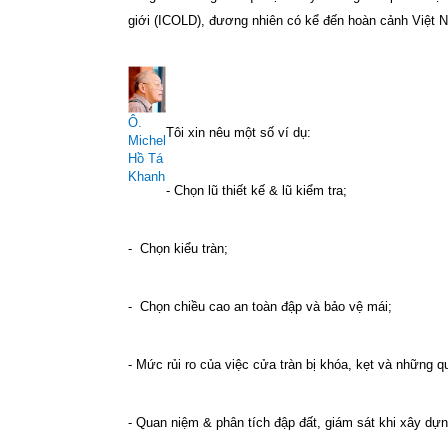
giới (ICOLD), đương nhiên có kể đến hoàn cảnh Việt 
Ô.
Tôi xin nêu một số ví dụ:
Michel
Hồ Tá
Khanh
- Chọn lũ thiết kế & lũ kiểm tra;
-
Chọn kiểu tràn;
-
Chọn chiều cao an toàn đập và bảo vệ mái;
- Mức rủi ro của việc cửa tràn bị khóa, kẹt và những q
- Quan niệm & phân tích đập đất, giám sát khi xây dự