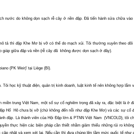
ích nước do không dọn sạch rễ cây ở nền đập. Đã tiến hành sửa chữa vào
 tả thì đập Khe Mơ bị vỡ có thể do mạch xủi. Tôi thường xuyên theo dõi 
ếp giáp giữa đập và nền (rễ cây đã
không được dọn sạch ở đây).
ano (PK Weir)' tại Liège (Bỉ).
 Tôi học kỹ thuật điện, quản trị kinh doanh, luật kinh tế nên không hợp lắm 
nh miền trung Việt Nam, một số sự cố nghiêm trọng đã xảy ra, đặc biệt là ở đ
đập Hố
Hô chưa bị vỡ (chứ không đến nỗi như đập Khe Mơ) và các sự cố 
 hành đập. Là thành viên của Hội Đập lớn & PTNN Việt Nam
(VNCOLD), tôi ch
uyền thực hiện các biện pháp cần thiết nhằm giảm thiểu những rủi ro không
 cập nhật và xem xét lại. Nếu cần thì đưa chúng lên tầm mức quốc tế như đ