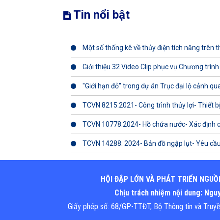
Tin nổi bật
Một số thống kê về thủy điện tích năng trên th
Giới thiệu 32 Video Clip phục vụ Chương trình
"Giới hạn đỏ" trong dự án Trục đại lộ cảnh q
TCVN 8215:2021- Công trình thủy lợi- Thiết b
TCVN 10778:2024- Hồ chứa nước- Xác định 
TCVN 14288: 2024- Bản đồ ngập lụt- Yêu cầu
HỘI ĐẬP LỚN VÀ PHÁT TRIỂN NGUỒ
Chịu trách nhiệm nội dung: Ng
Giấy phép số: 68/GP-TTĐT, Bộ Thông tin và Truy