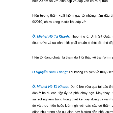
hơn 20 cm so với đỉnh đập và đập vẫn chưa bị tràn.
Hiện tượng thấm xuất hiện ngay từ những năm đầu t
9/2010, chưa xong trước khi đập vỡ.
Ô. Michel Hồ Tá Khanh:
Theo như ô. Đinh Sỹ Quát mô
tiêu nước và sự cần thiết phải chuẩn bị thật tốt chỗ ti
Hiện tôi đang chuẩn bị tham dự Hội thảo về tràn 'phím pi
Ô.Nguyễn Nam Thắng:
Tôi không chuyên về thủy điện.
Ô. Michel Hồ Tá Khanh:
Do lũ lớn vừa qua tại các tỉ
dân ở hạ du các đập ấy đã phải chạy nạn. May thay, 
sai sót nghiêm trọng trong thiết kế, xây dựng và vận
đó và thực hiện hoặc kiến nghị với các cấp có thẩm q
cũng như trong các qui định hay hướng dẫn phải được