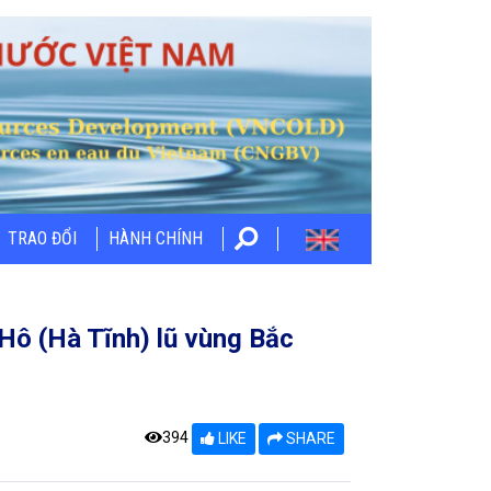
TRAO ĐỔI
HÀNH CHÍNH
 Hô (Hà Tĩnh) lũ vùng Bắc
394
LIKE
SHARE