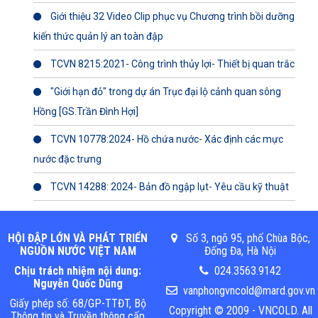
Giới thiệu 32 Video Clip phục vụ Chương trình bồi dưỡng
kiến thức quản lý an toàn đập
TCVN 8215:2021- Công trình thủy lợi- Thiết bị quan trắc
"Giới hạn đỏ" trong dự án Trục đại lộ cảnh quan sông
Hồng [GS.Trần Đình Hợi]
TCVN 10778:2024- Hồ chứa nước- Xác định các mực
nước đặc trưng
TCVN 14288: 2024- Bản đồ ngập lụt- Yêu cầu kỹ thuật
HỘI ĐẬP LỚN VÀ PHÁT TRIỂN
Số 3, ngõ 95, phố Chùa Bộc,
NGUỒN NƯỚC VIỆT NAM
Đống Đa, Hà Nội
Chịu trách nhiệm nội dung:
024.3563.9142
Nguyễn Quốc Dũng
vanphongvncold@mard.gov.vn
Giấy phép số: 68/GP-TTĐT, Bộ
Copyright © 2009 - VNCOLD. All
Thông tin và Truyền thông cấp