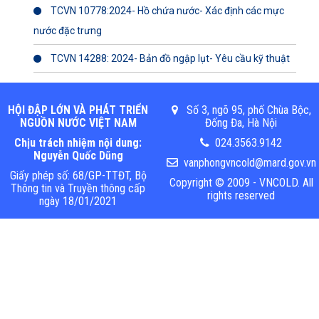
TCVN 10778:2024- Hồ chứa nước- Xác định các mực
nước đặc trưng
TCVN 14288: 2024- Bản đồ ngập lụt- Yêu cầu kỹ thuật
HỘI ĐẬP LỚN VÀ PHÁT TRIỂN
Số 3, ngõ 95, phố Chùa Bộc,
NGUỒN NƯỚC VIỆT NAM
Đống Đa, Hà Nội
Chịu trách nhiệm nội dung:
024.3563.9142
Nguyễn Quốc Dũng
vanphongvncold@mard.gov.vn
Giấy phép số: 68/GP-TTĐT, Bộ
Copyright © 2009 - VNCOLD. All
Thông tin và Truyền thông cấp
rights reserved
ngày 18/01/2021