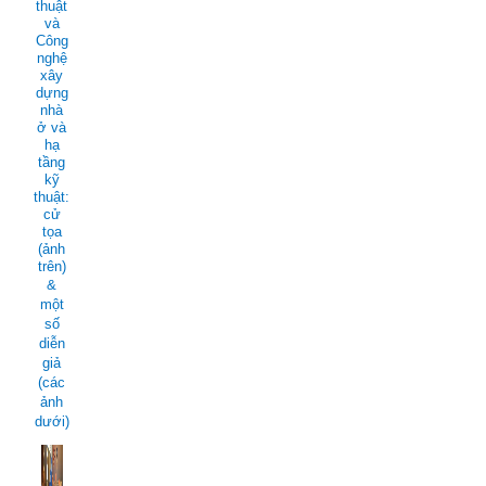
thuật
và
Công
nghệ
xây
dựng
nhà
ở và
hạ
tầng
kỹ
thuật:
cử
tọa
(ảnh
trên)
&
một
số
diễn
giả
(các
ảnh
dưới)