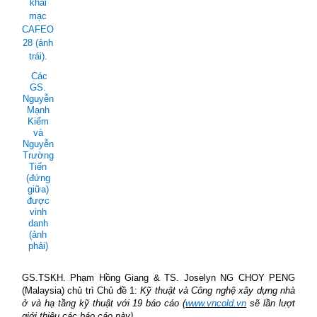
khai
mạc
CAFEO
28 (ảnh
trái).
Các
GS.
Nguyễn
Mạnh
Kiểm
và
Nguyễn
Trường
Tiến
(đứng
giữa)
được
vinh
danh
(ảnh
phải)
GS.TSKH. Phạm Hồng Giang & TS. Joselyn NG CHOY PENG
(Malaysia) chủ trì Chủ đề 1:
Kỹ thuật và Công nghệ xây dựng nhà
ở và hạ tầng kỹ thuật với 19 báo cáo (
www.vncold.vn
sẽ lần lượt
giới thiệu các báo cáo này)