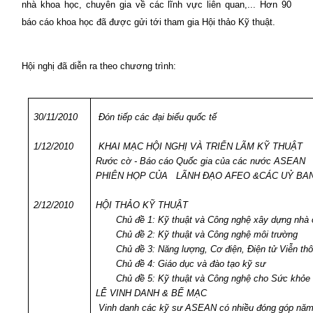
nhà khoa học, chuyên gia về các lĩnh vực liên quan,... Hơn 90
báo cáo khoa học đã được gửi tới tham gia Hội thảo Kỹ thuật.
Hội nghị đã diễn ra theo chương trình:
30/11/2010
Đón tiếp các đại biểu quốc tế
1/12/2010
KHAI MẠC HỘI NGHỊ VÀ TRIỂN LÃM KỸ THUẬT
Rước cờ -
Báo cáo Quốc gia của các nước ASEAN
PHIÊN HỌP CỦA
LÃNH ĐẠO AFEO &CÁC UỶ BA
2/12/2010
HỘI THẢO KỸ THUẬT
Chủ đề 1: Kỹ thuật và Công nghệ xây dựng nhà ở
Chủ đề 2: Kỹ thuật và Công nghệ môi trường
Chủ đề 3: Năng lượng, Cơ điện, Điện tử Viễn th
Chủ đề 4: Giáo dục và đào tạo kỹ sư
Chủ đề 5: Kỹ thuật và Công nghệ cho Sức khỏe
LỄ VINH DANH & BẾ MẠC
Vinh danh các kỹ sư ASEAN có nhiều đóng góp nă