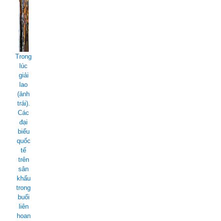
Trong
lúc
giải
lao
(ảnh
trái).
Các
đại
biểu
quốc
tế
trên
sân
khấu
trong
buổi
liên
hoan