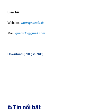
Liên hệ:
Website:
www.quansdc.tk
Mail:
quansdc@gmail.com
Download (PDF; 267KB)
Tin nổi bật