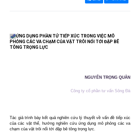
ỨNG DỤNG PHẦN TỬ TIẾP XÚC TRONG VIỆC MÔ
PHỎNG CÁC VA CHẠM CỦA VẬT TRÔI NỔI TỚI ĐẬP BÊ
TÔNG TRỌNG LỰC
NGUYỄN TRỌNG QUÂN
Công ty cổ phần tư vấn Sông Đà
Tác giả trình bày kết quả nghiên cứu lý thuyết về vấn đề tiếp xúc
của các vật thể, hướng nghiên cứu ứng dụng mô phỏng các va
chạm của vật trôi nổi tới đập bê tông trọng lực.