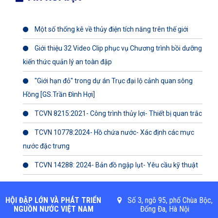
Một số thống kê về thủy điện tích năng trên thế giới
Giới thiệu 32 Video Clip phục vụ Chương trình bồi dưỡng
kiến thức quản lý an toàn đập
"Giới hạn đỏ" trong dự án Trục đại lộ cảnh quan sông
Hồng [GS.Trần Đình Hợi]
TCVN 8215:2021- Công trình thủy lợi- Thiết bị quan trắc
TCVN 10778:2024- Hồ chứa nước- Xác định các mực
nước đặc trưng
TCVN 14288: 2024- Bản đồ ngập lụt- Yêu cầu kỹ thuật
HỘI ĐẬP LỚN VÀ PHÁT TRIỂN
Số 3, ngõ 95, phố Chùa Bộc,
NGUỒN NƯỚC VIỆT NAM
Đống Đa, Hà Nội