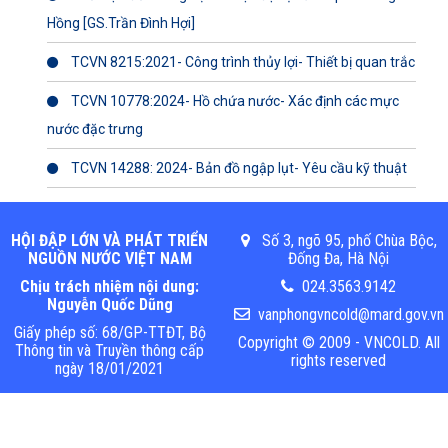
Hồng [GS.Trần Đình Hợi]
TCVN 8215:2021- Công trình thủy lợi- Thiết bị quan trắc
TCVN 10778:2024- Hồ chứa nước- Xác định các mực
nước đặc trưng
TCVN 14288: 2024- Bản đồ ngập lụt- Yêu cầu kỹ thuật
HỘI ĐẬP LỚN VÀ PHÁT TRIỂN
Số 3, ngõ 95, phố Chùa Bộc,
NGUỒN NƯỚC VIỆT NAM
Đống Đa, Hà Nội
Chịu trách nhiệm nội dung:
024.3563.9142
Nguyễn Quốc Dũng
vanphongvncold@mard.gov.vn
Giấy phép số: 68/GP-TTĐT, Bộ
Copyright © 2009 - VNCOLD. All
Thông tin và Truyền thông cấp
rights reserved
ngày 18/01/2021