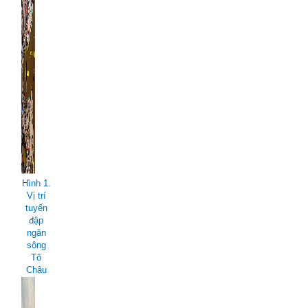
Hình 1.
Vị trí
tuyến
đập
ngăn
sông
Tô
Châu