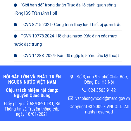
"Giới hạn đỏ" trong dự án Trục đại lộ cảnh quan sông
Hồng [GS.Trần Đình Hợi]
TCVN 8215:2021- Công trình thủy lợi- Thiết bị quan trắc
TCVN 10778:2024- Hồ chứa nước- Xác định các mực
nước đặc trưng
TCVN 14288: 2024- Bản đồ ngập lụt- Yêu cầu kỹ thuật
HỘI ĐẬP LỚN VÀ PHÁT TRIỂN
Số 3, ngõ 95, phố Chùa Bộc,
NGUỒN NƯỚC VIỆT NAM
Đống Đa, Hà Nội
Chịu trách nhiệm nội dung:
024.3563.9142
Nguyễn Quốc Dũng
vanphongvncold@mard.gov.vn
Giấy phép số: 68/GP-TTĐT, Bộ
Copyright © 2009 - VNCOLD. All
Thông tin và Truyền thông cấp
rights reserved
ngày 18/01/2021