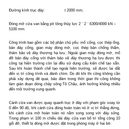
Đường kính trục đáy:
f
2000 mm;
Đóng mở cửa van bằng pít tông thủy lực 2
´
2
´
6300/4000 kN –
5100 mm.
Công trình bao gồm các bộ phận chủ yếu: mố cống, cọc thép ống,
bản đáy cống, gian máy đóng mở, cọc thép bản chống thấm,
thảm bảo vệ đáy thượng hạ lưu...Ngoài gian máy đóng mở, mố
đỡ bản đáy cống với thảm bảo vệ đáy thượng hạ lưu được thi
công tại hiện trường còn lại đều sử dụng cấu kiện chế tạo sẵn.
Sau khi hoàn thành chế tạo ngoài hiện trường, sẽ được lai dắt
đến vị trí công trình và đánh chìm. Do đó khi thi công không cần
phải xây dựng đê quai, bảo đảm trong thời gian thi công không
làm gián đoạn dòng chảy sông Tô Châu, ảnh hưởng không nhiều
đến môi trường xung quanh.
Cánh cửa van được quay quanh trục ở đáy với phạm góc xoay từ
0 đến 90 độ, khi cánh cửa đóng hoàn toàn nó ở vị trí thẳng đứng,
khi cánh cửa mở hoàn toàn nó nằm song song với đáy sông.
Trong phạm vi 100 m chiều dài đáy cửa van bố trí tổng cộng 10
gối đỡ, thiết bị đóng mở được đặt trong phòng máy ở hai bờ.