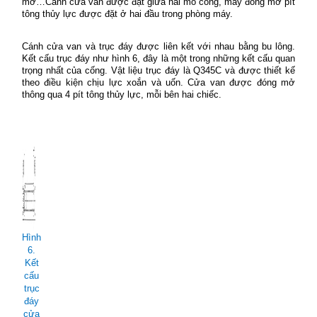
mở…Cánh cửa van được đặt giữa hai mố cống, máy đóng mở pít
tông thủy lực được đặt ở hai đầu trong phòng máy.
Cánh cửa van và trục đáy được liên kết với nhau bằng bu lông.
Kết cấu trục đáy như hình 6, đây là một trong những kết cấu quan
trọng nhất của cống. Vật liệu trục đáy là Q345C và được thiết kế
theo điều kiện chịu lực xoắn và uốn. Cửa van
được đóng mở
thông qua
4 pít tông thủy lực, mỗi bên hai chiếc.
Hình
6.
Kết
cấu
trục
đáy
cửa