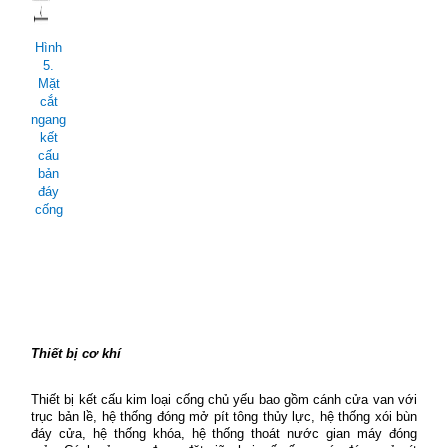
Hình
5.
Mặt
cắt
ngang
kết
cấu
bản
đáy
cống
Thiết bị cơ khí
Thiết bị kết cấu kim loại cống chủ yếu bao gồm cánh cửa van với
trục bản lề, hệ thống đóng mở pít tông thủy lực, hệ thống xói bùn
đáy cửa, hệ thống khóa, hệ thống thoát nước gian máy đóng