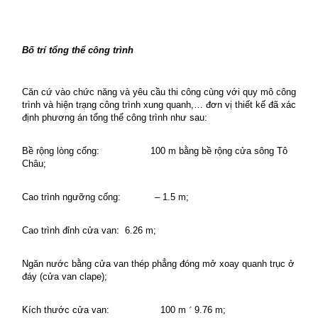
Bố trí t
ổng thể công trình
Căn cứ vào chức năng và yêu cầu thi công cùng với quy mô công
trình và hiện trạng công trình xung quanh,… đơn vị thiết kế đã xác
định phương án tổng thể công trình như sau:
Bề rộng lòng cống:
100 m bằng bề rộng cửa sông Tô
Châu;
Cao trình ngưỡng cống:
– 1.5 m;
Cao trình đỉnh cửa van:
6.26 m;
Ngăn nước bằng cửa van thép phẳng đóng mở xoay quanh trục ở
đáy (cửa van clape);
Kích thước cửa van:
100 m
´
9.76 m;