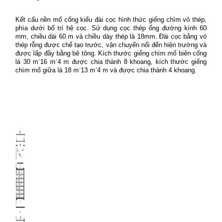
Kết cấu nền mố cống kiểu đài cọc hình thức giếng chìm vỏ thép,
phía dưới bố trí hệ cọc. Sử dụng cọc thép ống đường kính 60
mm, chiều dài 60 m và chiều dày thép là 18mm. Đài cọc bằng vỏ
thép rỗng được chế tạo trước, vận chuyển nổi đến hiện trường và
được lấp đầy bằng bê tông. Kích thước giếng chìm mố biên cống
là 30 m
´
16 m
´
4 m được chia thành 8 khoang, kích thước giếng
chìm mố giữa là 18 m
´
13 m
´
4 m và được chia thành 4 khoang.