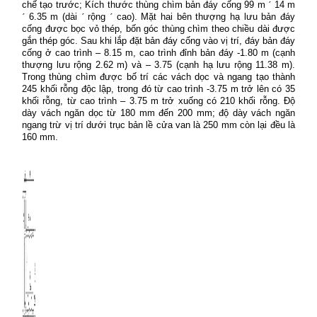
chế tạo trước; Kích thước thùng chìm bản đáy cống 99 m
´
14 m
´
6.35 m (dài
´
rộng
´
cao). Mặt hai bên thượng hạ lưu bản đáy
cống được bọc vỏ thép, bốn góc thùng chìm theo chiều dài được
gắn thép góc. Sau khi lắp đặt bản đáy cống vào vị trí, đáy bản đáy
cống ở cao trình – 8.15 m, cao trình đỉnh bản đáy -1.80 m (cạnh
thượng lưu rộng 2.62 m) và – 3.75 (cạnh hạ lưu rộng 11.38 m).
Trong thùng chìm được bố trí các vách dọc và ngang tạo thành
245 khối rỗng độc lập, trong đó từ cao trình -3.75 m trở lên có 35
khối rỗng, từ cao trình – 3.75 m trở xuống có 210 khối rỗng. Độ
dày vách ngăn dọc từ 180 mm đến 200 mm; độ dày vách ngăn
ngang trừ vị trí dưới trục bản lề cửa van là 250 mm còn lại đều là
160 mm.