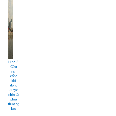
Hình 2.
Cửa
van
cống
khi
đóng
được
nhìn từ
phía
thượng
lưu