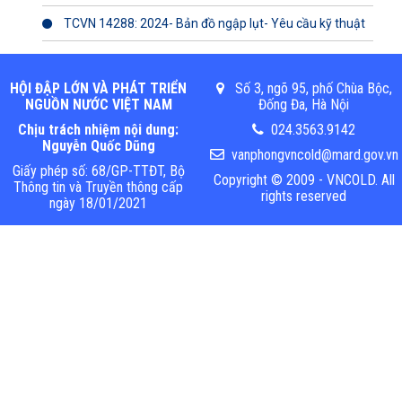
TCVN 14288: 2024- Bản đồ ngập lụt- Yêu cầu kỹ thuật
HỘI ĐẬP LỚN VÀ PHÁT TRIỂN
Số 3, ngõ 95, phố Chùa Bộc,
NGUỒN NƯỚC VIỆT NAM
Đống Đa, Hà Nội
Chịu trách nhiệm nội dung:
024.3563.9142
Nguyễn Quốc Dũng
vanphongvncold@mard.gov.vn
Giấy phép số: 68/GP-TTĐT, Bộ
Copyright © 2009 - VNCOLD. All
Thông tin và Truyền thông cấp
rights reserved
ngày 18/01/2021