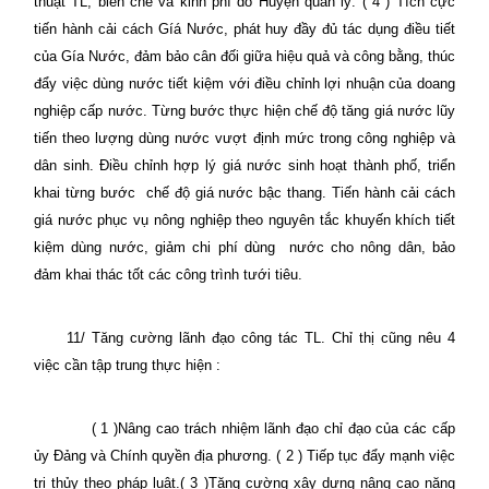
thuật TL, biên chế và kinh phí do Huyện quản lý. ( 4 ) Tích cực
tiến hành cải cách Gíá Nước, phát huy đầy đủ tác dụng điều tiết
của Gía Nước, đảm bảo cân đối giữa hiệu quả và công bằng, thúc
đẩy việc dùng nước tiết kiệm với điều chỉnh lợi nhuận của doang
nghiệp cấp nước. Từng bước thực hiện chế độ tăng giá nước lũy
tiến theo lượng dùng nước vượt định mức trong công nghiệp và
dân sinh. Điều chỉnh hợp lý giá nước sinh hoạt thành phố, triển
khai từng bước
chế độ giá nước bậc thang. Tiến hành cải cách
giá nước phục vụ nông nghiệp theo nguyên tắc khuyến khích tiết
kiệm dùng nước, giảm chi phí dùng
nước cho nông dân, bảo
đảm khai thác tốt các công trình tưới tiêu.
11/ Tăng cường lãnh đạo công tác TL. Chỉ thị cũng nêu 4
việc cần tập trung thực hiện :
( 1 )Nâng cao trách nhiệm lãnh đạo chỉ đạo của các cấp
ủy Đảng và Chính quyền địa phương. ( 2 ) Tiếp tục đẩy mạnh việc
trị thủy theo pháp luật.( 3 )Tăng cường xây dựng nâng cao năng