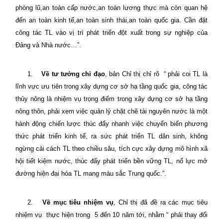
phòng lũ,an toàn cấp nước,an toàn lương thực mà còn quan hệ
đến an toàn kinh tế,an toàn sinh thái,an toàn quốc gia. Cần đặt
công tác TL vào vị trí phát triển đột xuất trong sự nghiệp của
Đảng và Nhà nước…”.
1.
Về tư tưởng chỉ đạo
, bản Chỉ thị chỉ rõ
“ phải coi TL là
lĩnh vực ưu tiên trong xây dựng cơ sở hạ tầng quốc gia, công tác
thủy nông là nhiệm vụ trọng điểm trong xây dựng cơ sở hạ tầng
nông thôn, phải xem việc quản lý chặt chẽ tài nguyên nước là một
hành động chiến lược thúc đẩy nhanh việc chuyển biến phương
thức phát triển kinh tế, ra sức phát triển TL dân sinh, không
ngừng cải cách TL theo chiều sâu, tích cực xây dựng mô hình xã
hội tiết kiệm nước, thúc đẩy phát triển bền vững TL, nổ lực mở
đường hiện đại hóa TL mang màu sắc Trung quốc.”.
2.
Về mục tiêu nhiệm vụ
, Chỉ thị đã đề ra các mục tiêu
nhiệm vụ
thực hiện trong
5 đến 10 năm tới, nhằm “ phải thay đổi