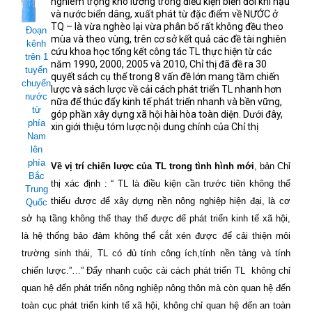
nghiêm trọng khó lường trong điều kiện biến đổi khí hậu
và nước biển dâng, xuất phát từ đặc điểm về NƯỚC ở
TQ – là vừa nghèo lại vừa phân bố rất không đều theo
Đoạn
mùa và theo vùng, trên cơ sở kết quả các đề tài nghiên
kênh
cứu khoa học tổng kết công tác TL thực hiện từ các
trên 1
năm 1990, 2000, 2005 và 2010, Chỉ thị đã đề ra 30
tuyến
quyết sách cụ thể trong 8 vấn đề lớn mang tầm chiến
chuyển
lược và sách lược về cải cách phát triển TL nhanh hơn
nước
nữa để thúc đẩy kinh tế phát triển nhanh và bền vững,
từ
góp phần xây dựng xã hội hài hòa toàn diện. Dưới đây,
phía
xin giới thiệu tóm lược nội dung chính của Chỉ thị
Nam
lên
phía
Về vị trí chiến lược của TL trong tình hình mới
, bản Chỉ
Bắc
thị xác định : “ TL là điều kiện cần trước tiên không thể
Trung
thiếu được để xây dựng nền nông nghiệp hiện đại, là cơ
Quốc
sở hạ tầng không thể thay thế được để phát triển kinh tế xã hội,
là hệ thống bảo đảm không thể cắt xén được để cải thiện môi
trường sinh thái, TL có đủ tính công ích,tính nền tảng và tính
chiến lược.”…” Đẩy nhanh cuộc cải cách phát triển TL
không chỉ
quan hệ đến phát triển nông nghiệp nông thôn mà còn quan hệ đến
toàn cục phát triển kinh tế xã hội, không chỉ quan hệ đến an toàn