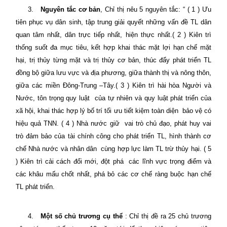
3.
Nguyên tắc cơ bản
, Chỉ thị nêu 5 nguyên tắc: “ ( 1 ) Ưu
tiên phục vụ dân sinh, tập trung giải quyết những vấn đề TL dân
quan tâm nhất, dân trực tiếp nhất, hiện thực nhất.( 2 ) Kiên trì
thống suốt đa mục tiêu, kết hợp khai thác mặt lợi hạn chế mặt
hại, trị thủy từng mặt và trị thủy cơ bản, thúc đẩy phát triển TL
đồng bộ giữa lưu vực và địa phương, giữa thành thị và nông thôn,
giữa các miền Đông-Trung –Tây.( 3 ) Kiên trì hài hòa Người và
Nước, tôn trọng quy luật
của tự nhiên và quy luật phát triển của
xã hội, khai thác hợp lý bố trí tối ưu tiết kiệm toàn diện
bảo vệ có
hiệu quả TNN. ( 4 ) Nhà nước giữ
vai trò chủ đạo, phát huy vai
trò đảm bảo của tài chính công cho phát triển TL, hình thành cơ
chế Nhà nước và nhân dân
cùng hợp lực làm TL trừ thủy hại. ( 5
) Kiên trì cải cách đổi mới, đột phá
các lĩnh vực trọng điểm và
các khâu mấu chốt nhất, phá bỏ các cơ chế ràng buộc hạn chế
TL phát triển.
4.
Một số chủ trương cụ thể
: Chỉ thị đề ra 25 chủ trương