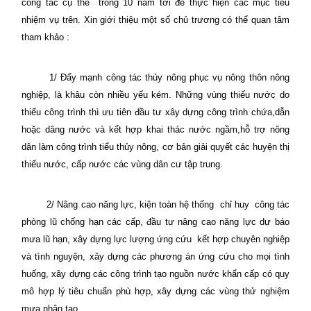
công tác cụ thể
trong 10 năm tới để thực hiện các mục tiêu
nhiệm vụ trên. Xin giới thiệu một số chủ trương có thể quan tâm
tham khảo :
1/ Đẩy mạnh công tác thủy nông phục vụ nông thôn nông
nghiệp, là khâu còn nhiều yếu kém. Những vùng thiếu nước do
thiếu công trình thì ưu tiên đầu tư xây dựng công trình chứa,dẫn
hoặc dâng nước và kết hợp khai thác nước ngầm,hỗ trợ nông
dân làm công trình tiểu thủy nông, cơ bản giải quyết các huyện thị
thiếu nước, cấp nước các vùng dân cư tập trung.
2/ Nâng cao năng lực, kiện toàn hệ thống
chỉ huy
công tác
phòng lũ chống hạn các cấp, đầu tư nâng cao năng lực dự báo
mưa lũ hạn, xây dựng lực lượng ứng cứu
kết hợp chuyên nghiệp
và tình nguyện, xây dựng các phương án ứng cứu cho mọi tình
huống, xây dựng các công trình tạo nguồn nước khẩn cấp có quy
mô hợp lý tiêu chuẩn phù hợp, xây dựng các vùng thử nghiệm
mưa nhân tạo.