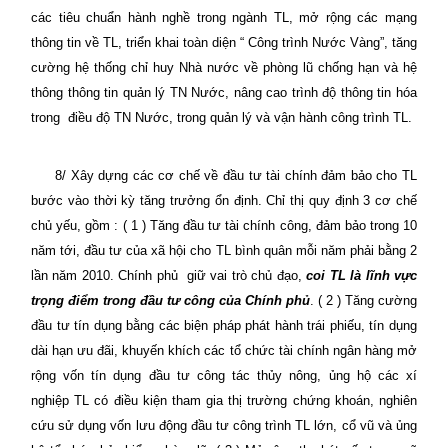
các tiêu chuẩn hành nghề trong ngành TL, mở rộng các mạng
thông tin về TL, triển khai toàn diện “ Công trình Nước Vàng”, tăng
cường hệ thống chỉ huy Nhà nước về phòng lũ chống hạn và hệ
thông thông tin quản lý TN Nước, nâng cao trình độ thông tin hóa
trong
điều độ TN Nước, trong quản lý và vận hành công trình TL.
8/ Xây dựng các cơ chế về đầu tư tài chính đảm bảo cho TL
bước vào thời kỳ tăng trưởng ổn định. Chỉ thị quy định 3 cơ chế
chủ yếu, gồm : ( 1 ) Tăng đầu tư tài chính công, đảm bảo trong 10
năm tới, đầu tư của xã hội cho TL bình quân mỗi năm phải bằng 2
lần năm 2010. Chính phủ
giữ vai trò chủ đạo,
coi TL là lĩnh vực
trọng điểm trong đầu tư công của Chính phủ
. ( 2 ) Tăng cường
đầu tư tín dụng bằng các biện pháp phát hành trái phiếu, tín dụng
dài hạn ưu đãi, khuyến khích các tổ chức tài chính ngân hàng mở
rộng vốn tín dụng đầu tư công tác thủy nông, ủng hộ các xí
nghiệp TL có điều kiện tham gia thị trường chứng khoán, nghiên
cứu sử dụng vốn lưu động đầu tư công trình TL lớn, cổ vũ và ủng