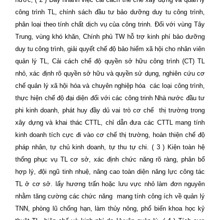
công trình TL, chính sách đầu tư bảo dưỡng duy tu công trình,
phân loại theo tính chất dịch vụ của công trinh. Đối với vùng Tây
Trung, vùng khó khăn, Chính phủ TW hỗ trợ kinh phí bảo dưỡng
duy tu công trình, giải quyết chế độ bảo hiểm xã hội cho nhân viên
quản lý TL, Cải cách chế độ quyền sở hữu công trình (CT) TL
nhỏ, xác định rõ quyền sở hữu và quyền sử dụng, nghiên cứu cơ
chế quản lý xã hội hóa và chuyên nghiệp hóa
các loại công trình,
thực hiện chế độ đại diện đối với các công trinh Nhà nước đầu tư
phi kinh doanh, phát huy đầy dủ vai trò cơ chế
thị trường trong
xây dựng và khai thác CTTL, chỉ dẫn đưa các CTTL mang tính
kinh doanh tích cực đi vào cơ chế thị trường, hoàn thiện chế độ
pháp nhân, tự chủ kinh doanh, tự thu tự chi. ( 3 ) Kiện toàn hệ
thống phục vụ TL cơ sở, xác định chức năng rõ ràng, phân bổ
hợp lý, đội ngũ tinh nhuệ, nâng cao toàn diện năng lực công tác
TL ở cơ sở. lấy hương trấn hoặc lưu vực nhỏ làm đơn nguyên
nhằm tăng cường các chức năng
mang tính công ích về quản lý
TNN, phòng lũ chống hạn, làm thủy nông, phổ biến khoa học kỷ