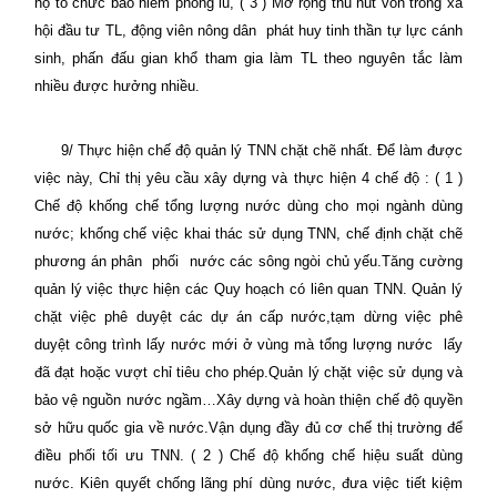
hộ tổ chức bảo hiểm phòng lũ, ( 3 ) Mở rộng thu hút vốn trong xã
hội đầu tư TL, động viên nông dân
phát huy tinh thần tự lực cánh
sinh, phấn đấu gian khổ tham gia làm TL theo nguyên tắc làm
nhiều được hưởng nhiều.
9/ Thực hiện chế độ quản lý TNN chặt chẽ nhất. Để làm được
việc này, Chỉ thị yêu cầu xây dựng và thực hiện 4 chế độ : ( 1 )
Chế độ khống chế tổng lượng nước dùng cho mọi ngành dùng
nước; khống chế việc khai thác sử dụng TNN, chế định chặt chẽ
phương án phân
phối
nước các sông ngòi chủ yếu.Tăng cường
quản lý việc thực hiện các Quy hoạch có liên quan TNN. Quản lý
chặt việc phê duyệt các dự án cấp nước,tạm dừng việc phê
duyệt công trình lấy nước mới ở vùng mà tổng lượng nước
lấy
đã đạt hoặc vượt chỉ tiêu cho phép.Quản lý chặt việc sử dụng và
bảo vệ nguồn nước ngầm…Xây dựng và hoàn thiện chế độ quyền
sở hữu quốc gia về nước.Vận dụng đầy đủ cơ chế thị trường để
điều phối tối ưu TNN. ( 2 ) Chế độ khống chế hiệu suất dùng
nước. Kiên quyết chống lãng phí dùng nước, đưa việc tiết kiệm