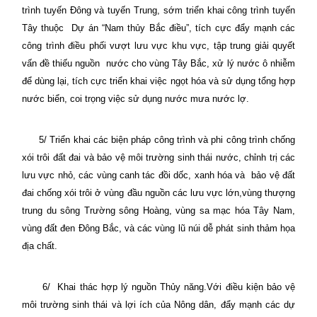
trình tuyến Đông và tuyến Trung, sớm triển khai công trình tuyến
Tây thuộc
Dự án “Nam thủy Bắc điều”, tích cực đẩy mạnh các
công trình điều phối vượt lưu vực khu vực, tập trung giải quyết
vấn đề thiếu nguồn
nước cho vùng Tây Bắc, xử lý nước ô nhiễm
để dùng lại, tích cực triển khai việc ngọt hóa và sử dụng tổng hợp
nước biển, coi trọng việc sử dụng nước mưa nước lợ.
5/ Triển khai các biện pháp công trình và phi công trình chống
xói trôi đất đai và bảo vệ môi trường sinh thái nước, chỉnh trị các
lưu vực nhỏ, các vùng canh tác đồi dốc, xanh hóa và
bảo vệ đất
đai chống xói trôi ở vùng đầu nguồn các lưu vực lớn,vùng thượng
trung du sông Trường sông Hoàng, vùng sa mạc hóa Tây Nam,
vùng đất đen Đông Bắc, và các vùng lũ núi dễ phát sinh thảm họa
địa chất.
6/
Khai thác hợp lý nguồn Thủy năng.Với điều kiện bảo vệ
môi trường sinh thái và lợi ích của Nông dân, đẩy mạnh các dự