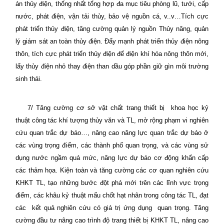
án thủy điện, thống nhất tổng hợp đa mục tiêu phòng lũ, tưới, cấp
nước, phát điện, vận tải thủy, bảo vệ nguồn cá, v..v…Tích cực
phát triển thủy điện, tăng cường quản lý nguồn Thủy năng, quản
lý giám sát an toàn thủy điện. Đẩy mạnh phát triển thủy điện nông
thôn, tích cực phát triển thủy điện để điện khí hóa nông thôn mới,
lấy thủy điện nhỏ thay điện than dầu góp phần giữ gìn môi trường
sinh thái.
7/ Tăng cường cơ sở vật chất trang thiết bị
khoa học kỷ
thuật công tác khí tượng thủy văn và TL, mở rộng phạm vi nghiên
cứu quan trắc dự báo…, nâng cao năng lực quan trắc dự báo ở
các vùng trọng điểm, các thành phố quan trọng, và các vùng sử
dụng nước ngầm quá mức, năng lực dự báo cơ động khẩn cấp
các thảm họa. Kiện toàn và tăng cường các cơ quan nghiên cứu
KHKT TL, tạo những bước đột phá mới trên các lĩnh vực trọng
điểm, các khâu kỷ thuật mấu chốt hạt nhân trong công tác TL, đạt
các
kết quả nghiên cứu có giá trị ứng dụng
quan trọng. Tăng
cường đầu tư nâng cao trình độ trang thiết bị KHKT TL, nâng cao