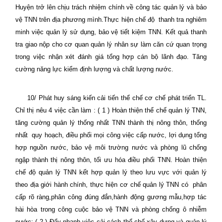
Huyện trở lên chịu trách nhiệm chính về công tác quản lý và bảo
vệ TNN trên địa phương mình.Thực hiện chế độ
thanh tra nghiêm
minh việc quản lý sử dụng, bảo vệ tiết kiệm TNN. Kết quả thanh
tra giao nộp cho cơ quan quản lý nhân sự làm căn cứ quan trọng
trong việc nhận xét đánh giá tổng hợp cán bộ lãnh đạo. Tăng
cường năng lực kiểm định lượng và chất lượng nước.
10/ Phát huy sáng kiến cải tiến thể chế cơ chế phát triển TL.
Chỉ thị nêu 4 việc cần làm : ( 1 ) Hoàn thiện thể chế quản lý TNN,
tăng cường quản lý thống nhất TNN thành thị nông thôn, thống
nhất
quy hoạch, điều phối mọi công việc cấp nước, lợi dụng tổng
hợp nguồn nước, bảo vệ môi trường nước và phòng lũ chống
ngập thành thị nông thôn, tối ưu hóa điều phối TNN. Hoàn thiện
chế độ quản lý TNN kết hợp quản lý theo lưu vực với quản lý
theo địa giới hành chính, thực hiện cơ chế quản lý TNN có
phân
cấp rõ ràng,phân công đúng đắn,hành động gương mẫu,hợp tác
hài hòa trong công cuộc bảo vệ TNN và phòng chống ô nhiễm
nước; ( 2 ) Đẩy nhanh việc cải cách thể chế xây dựng và quản lý