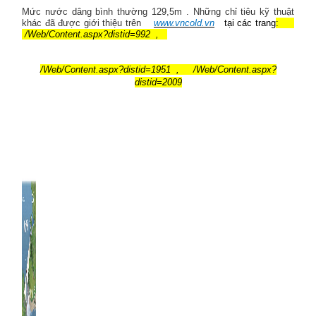
Mức nước dâng bình thường 129,5m . Những chỉ tiêu kỹ thuật
khác đã được giới thiệu trên
www.vncold.vn
tại các trang
:
/Web/Content.aspx?distid=992
,
/Web/Content.aspx?distid=1951
,
/Web/Content.aspx?
distid=2009