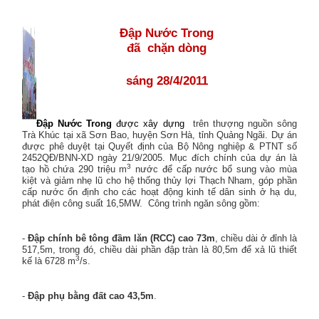
Đập Nước Trong
đã
chặn dòng
sáng 28/4/2011
Đập Nước Trong
được xây dựng
trên thượng nguồn sông
Trà Khúc tại xã Sơn Bao, huyện Sơn Hà, tỉnh Quảng Ngãi. Dự án
được phê duyệt tại Quyết định của Bộ Nông nghiệp & PTNT số
2452QĐ/BNN-XD ngày 21/9/2005. Mục đích chính của dự án là
3
tạo hồ chứa 290 triệu m
nước để cấp nước bổ sung vào mùa
kiệt và giảm nhẹ lũ cho hệ thống thủy lợi Thạch Nham, góp phần
cấp nước ổn định cho các hoạt động kinh tế dân sinh ở hạ du,
phát điện công suất 16,5MW.
Công trình ngăn sông gồm:
-
Đập chính bê tông đầm lăn (RCC) cao 73m
, chiều dài ở đỉnh là
517,5m, trong đó, chiều dài phần đập tràn là 80,5m để xả lũ thiết
3
kế là 6728 m
/s.
-
Đập phụ bằng đất cao 43,5m
.