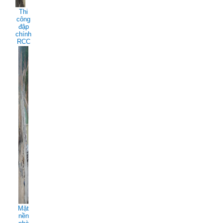
Thi
công
đập
chính
RCC
Mặt
nền