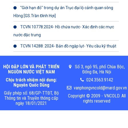
"Giới hạn đỏ" trong dự án Trục đại lộ cảnh quan sông
Hồng [GS.Trần Đình Hợi]
TCVN 10778:2024- Hồ chứa nước- Xác định các mực
nước đặc trưng
TCVN 14288: 2024- Bản đồ ngập lụt- Yêu cầu kỹ thuật
HỘI ĐẬP LỚN VÀ PHÁT TRIỂN
Số 3, ngõ 95, phố Chùa Bộc,
NGUỒN NƯỚC VIỆT NAM
Đống Đa, Hà Nội
Chịu trách nhiệm nội dung:
024.3563.9142
Nguyễn Quốc Dũng
vanphongvncold@mard.gov.vn
Giấy phép số: 68/GP-TTĐT, Bộ
Copyright © 2009 - VNCOLD. All
Thông tin và Truyền thông cấp
rights reserved
ngày 18/01/2021