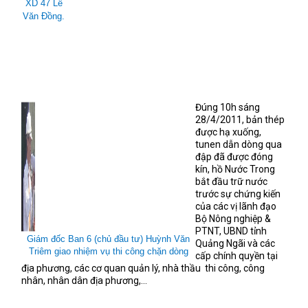
XD 47 Lê
Văn Đồng.
Đúng 10h sáng
28/4/2011, bản thép
được hạ xuống,
tunen dẫn dòng qua
đập đã được đóng
kín, hồ Nước Trong
bắt đầu trữ nước
trước sự chứng kiến
của các vị lãnh đạo
Bộ Nông nghiệp &
PTNT, UBND tỉnh
Giám đốc Ban 6 (chủ đầu tư) Huỳnh Văn
Quảng Ngãi và các
Triêm giao nhiệm vụ thi công chặn dòng
cấp chính quyền tại
địa phương, các cơ quan quản lý, nhà thầu
thi công, công
nhân, nhân dân địa phương,...