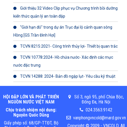
Giới thiệu 32 Video Clip phục vụ Chương trình bồi dưỡng
kiến thức quản lý an toàn đập
"Giới hạn đỏ" trong dự án Trục đại lộ cảnh quan sông
Hồng [GS.Trần Đình Hợi]
TCVN 8215:2021- Công trình thủy lợi- Thiết bị quan trắc
TCVN 10778:2024- Hồ chứa nước- Xác định các mực
nước đặc trưng
TCVN 14288: 2024- Bản đồ ngập lụt- Yêu cầu kỹ thuật
HỘI ĐẬP LỚN VÀ PHÁT TRIỂN
Số 3, ngõ 95, phố Chùa Bộc,
NGUỒN NƯỚC VIỆT NAM
Đống Đa, Hà Nội
Chịu trách nhiệm nội dung:
024.3563.9142
Nguyễn Quốc Dũng
vanphongvncold@mard.gov.vn
Giấy phép số: 68/GP-TTĐT, Bộ
Copyright © 2009 - VNCOLD. All