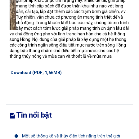
giải pháp khắc phục tình trạng này. Nhiều đề tài, giải pháp
mang tính cấp bách đã được triển khai như nạo vét lòng
dẫn, cải tạo, lắp đặt thêm các các trạm bơm giã chiễn,.v.v…
Tuy nhiên, vẫn chưa có phương án mang tính triệt để và
chủ động. Trong khuôn khổ báo cáo này, chúng tôi xin trình
bày một cách tóm lược giải pháp mang tính ổn định lâu dài
và chủ động ứng phó với tình trạng hạn hán cho cả hệ thống
sông Hồng. Nội dung của giải pháp là xây dựng một hệ thống
các công trình ngăn sông điều tiết mực nước trên sông Hồng
dạng bậc thang nhằm chủ điều tiết mực nước cho các hệ
thống thủy nông về mùa cạn và thoát lũ về mùa mưa.
Download (PDF; 1,66MB)
Tin nổi bật
Một số thống kê về thủy điện tích năng trên thế giới