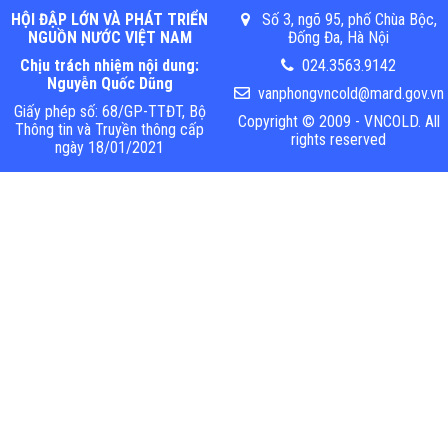
HỘI ĐẬP LỚN VÀ PHÁT TRIỂN
Số 3, ngõ 95, phố Chùa Bộc,
NGUỒN NƯỚC VIỆT NAM
Đống Đa, Hà Nội
Chịu trách nhiệm nội dung:
024.3563.9142
Nguyễn Quốc Dũng
vanphongvncold@mard.gov.vn
Giấy phép số: 68/GP-TTĐT, Bộ
Copyright © 2009 - VNCOLD. All
Thông tin và Truyền thông cấp
rights reserved
ngày 18/01/2021