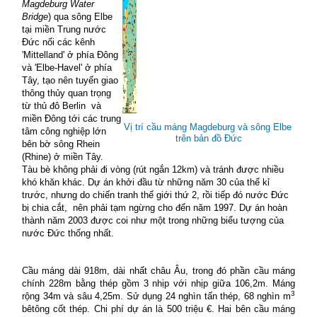
Magdeburg Water
Bridge
) qua sông Elbe
tại miền Trung nước
Đức nối các kênh
'Mittelland' ở phía Đông
và 'Elbe-Havel' ở phía
Tây, tạo nên tuyến giao
thông thủy quan trọng
từ thủ đô Berlin
và
miền Đông tới các trung
Vị trí cầu máng Magdeburg và sông Elbe
tâm công nghiệp lớn
trên bản đồ Đức
bên bờ sông Rhein
(Rhine) ở miền Tây.
Tàu bè không phải đi vòng (rút ngắn 12km) và tránh được nhiều
khó khăn khác.
Dự án khởi đầu từ những năm 30 của thế kỉ
trước, nhưng do chiến tranh thế giới thứ 2, rồi tiếp đó nước Đức
bị chia cắt,
nên phải tạm ngừng cho đến năm 1997. Dự án hoàn
thành năm 2003 được coi như một trong những biểu tượng của
nước Đức thống nhất.
Cầu máng dài 918m, dài nhất châu Âu, trong đó phần cầu máng
chính 228m bằng thép gồm 3 nhịp với nhịp giữa 106,2m. Máng
3
rộng 34m và sâu 4,25m. Sử dụng 24 nghìn tấn thép, 68 nghìn m
bêtông cốt thép. Chi phí dự án là 500 triệu €. Hai bên cầu máng