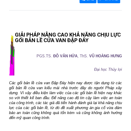
GIẢI PHÁP NÂNG CAO KHẢ NĂNG CHỊU LỰC
GỐI BẢN LỀ CỬA VAN ĐẬP ĐÁY
PGS.TS.
ĐỖ VĂN HỨA
, ThS.
VŨ HOÀNG HƯNG
Đại học Thủy lợi
Các gối bản lề cửa van Đập Đáy hiện nay được tận dụng từ các
gối bản lề cửa van kiểu mái nhà trước đây do người Pháp xây
dựng. Vì vậy điều kiện làm việc của các gối bản lề hiện nay khác
so với thiết kế ban đầu. Để nâng cao độ tin cậy làm việc an toàn
của công trình, các tác giả đã tiến hành đánh giá lại khả năng chịu
lực của các gối bản lề, từ đó đề xuất phương án gia cố vừa đảm
bảo an toàn cũng không quá tốn kém và cũng không ảnh hưởng
đến mỹ quan công trình.