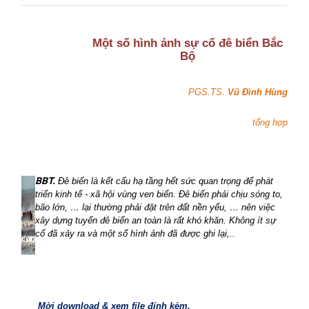
Một số hình ảnh sự cố đê biển Bắc
Bộ
PGS.TS.
Vũ Đình Hùng
tổng hợp
BBT.
Đê biển là kết cấu hạ tầng hết sức quan trọng để phát
triển kinh tế - xã hội vùng ven biển. Đê biển phải chịu sóng to,
bão lớn, … lại thường phải đặt trên đất nền yếu, … nên việc
xây dựng tuyến đê biển an toàn là rất khó khăn. Không ít sự
cố đã xảy ra và một số hình ảnh đã được ghi lại,..
Mời download & xem file đính kèm.