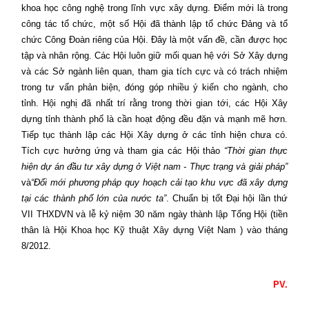
khoa học công nghệ trong lĩnh vực xây dựng. Điểm mới là trong
công tác tổ chức, một số Hội đã thành lập tổ chức Đảng và tổ
chức Công Đoàn riêng của Hội. Đây là một vấn đề, cần được học
tập và nhân rộng. Các Hội luôn giữ mối quan hệ với Sở Xây dựng
và các Sở ngành liên quan, tham gia tích cực và có trách nhiệm
trong tư vấn phản biện, đóng góp nhiều ý kiến cho ngành, cho
tỉnh. Hội nghị đã nhất trí rằng trong thời gian tới, các Hội Xây
dựng tỉnh thành phố là cần hoạt động đều đặn và mạnh mẽ hơn.
Tiếp tục thành lập các Hội Xây dựng ở các tỉnh hiện chưa có.
Tích cực hưởng ứng và tham gia các Hội thảo
“Thời gian thực
hiện dự án đầu tư xây dựng ở Việt nam - Thực trạng và giải pháp”
và
“Đổi mới phương pháp quy hoạch cải tạo khu vực đã xây dựng
tại các thành phố lớn của nước ta”
. Chuẩn bị tốt Đạ
i hội lần thứ
VII THXDVN và lễ kỷ niệm 30 năm ngày thành lập Tổng Hội (tiền
thân là Hội Khoa học Kỹ thuật Xây dựng Việt Nam ) vào tháng
8/2012.
PV.