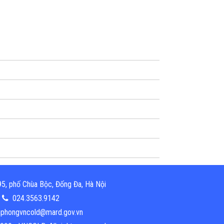
5, phố Chùa Bộc, Đống Đa, Hà Nội
024.3563.9142
phongvncold@mard.gov.vn