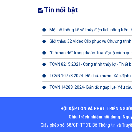
Tin nổi bật
Một số thống kê về thủy điện tích năng trên th
Giới thiệu 32 Video Clip phục vụ Chương trình
"Giới hạn đỏ" trong dự án Trục đại lộ cảnh q
TCVN 8215:2021- Công trình thủy lợi- Thiết b
TCVN 10778:2024- Hồ chứa nước- Xác định 
TCVN 14288: 2024- Bản đồ ngập lụt- Yêu cầu
HỘI ĐẬP LỚN VÀ PHÁT TRIỂN NGUỒ
Chịu trách nhiệm nội dung: Ng
Giấy phép số: 68/GP-TTĐT, Bộ Thông tin và Truy