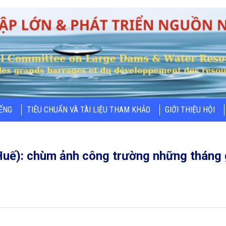
IẾNG
TIÊU CHUẨN VÀ TÀI LIỆU THAM KHẢO
GIỚI THIỆU HỘI
Huế): chùm ảnh công trường những tháng 