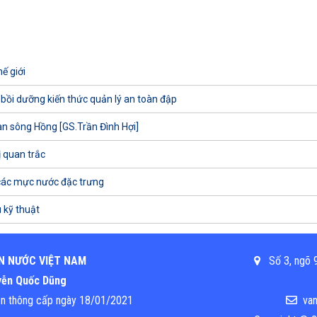
ế giới
 bồi dưỡng kiến thức quản lý an toàn đập
uan sông Hồng [GS.Trần Đình Hợi]
ị quan trắc
các mực nước đặc trưng
 kỹ thuật
N NƯỚC VIỆT NAM
Số 3, ngõ 9
uyễn Quốc Dũng
ền thông cấp ngày 18/01/2021
van