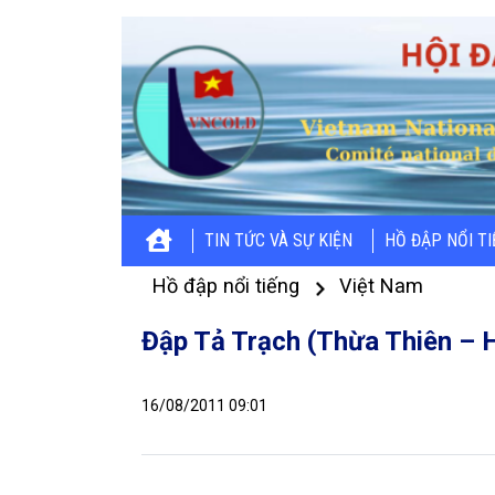
TIN TỨC VÀ SỰ KIỆN
HỒ ĐẬP NỔI T
Hồ đập nổi tiếng
Việt Nam
Đập Tả Trạch (Thừa Thiên – 
16/08/2011 09:01