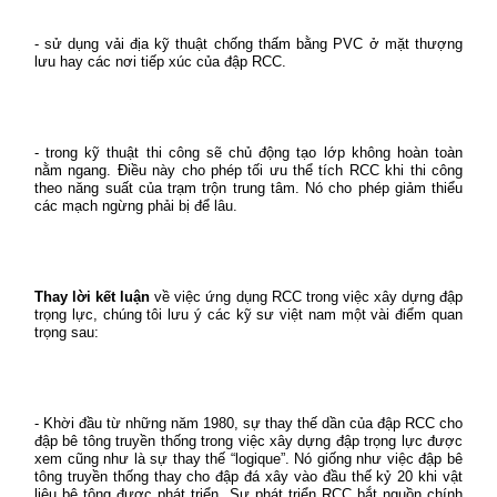
- sử dụng vải địa kỹ thuật chống thấm bằng PVC ở mặt thượng
lưu hay các nơi tiếp xúc của đập RCC.
- trong kỹ thuật thi công sẽ chủ động tạo lớp không hoàn toàn
nằm ngang. Điều này cho phép tối ưu thể tích RCC khi thi công
theo năng suất của trạm trộn trung tâm. Nó cho phép giảm thiểu
các mạch ngừng phải bị để lâu.
Thay lời kết luận
về việc ứng dụng RCC trong việc xây dựng đập
trọng lực, chúng tôi lưu ý các kỹ sư việt nam một vài điểm quan
trọng sau:
- Khời đầu từ những năm 1980, sự thay thế dần của đập RCC cho
đập bê tông truyền thống trong việc xây dựng đập trọng lực được
xem cũng như là sự thay thế “logique”. Nó giống như việc đập bê
tông truyền thống thay cho đập đá xây vào đầu thế kỷ 20 khi vật
liệu bê tông được phát triển. Sự phát triển RCC bắt nguồn chính