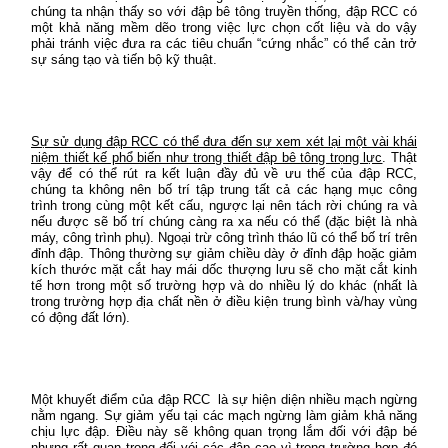
chúng ta nhận thấy so với đập bê tông truyền thống, đập RCC có
một khả năng mềm dẽo trong việc lực chọn cốt liệu và do vậy
phải tránh việc đưa ra các tiêu chuẩn “cứng nhắc” có thể cản trở
sự sáng tạo và tiến bộ kỹ thuật.
Sự sử dụng đập RCC có thể đưa đến sự xem xét lại một vài khái
niệm thiết kế phổ biến như trong thiết đập bê tông trọng lực
. Thật
vậy để có thể rút ra kết luận đầy đủ về ưu thế của đập RCC,
chúng ta không nên bố trí tập trung tất cả các hạng mục công
trình trong cùng một kết cấu, ngược lại nên tách rời chúng ra và
nếu được sẽ bố trí chúng càng ra xa nếu có thể (đặc biệt là nhà
máy, công trình phụ). Ngoại trừ công trình tháo lũ có thể bố trí trên
đỉnh đập. Thông thường sự giảm chiều dày ở đỉnh đập hoặc giảm
kích thước mặt cắt hay mái dốc thượng lưu sẽ cho mặt cắt kinh
tế hơn trong một số trường hợp và do nhiều lý do khác (nhất là
trong trường hợp địa chất nền ở điều kiện trung bình và/hay vùng
có động đất lớn).
Một khuyết điểm của đập RCC
là sự hiện diện nhiều mạch ngừng
nằm ngang. Sự giảm yếu tại các mạch ngừng làm giảm khả năng
chịu lực đập. Điều này sẽ không quan trọng lắm đối với đập bé
nhưng rất quan trọng đối vói các đập cao vì trong trường hợp đó