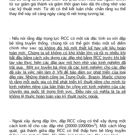
từ sự giảm giá thành và giảm thời gian kéo dài thi công nhờ vào
các kỹ thuật mới. Từ đó có thể kết luận chắc chắn rằng xu thế
thay thế này sẽ càng ngày càng rõ nét trong tương lai.
- Nếu nói rằng đập trọng lực RCC có một vài đặc tính so với đập
bê tông truyền thống, chúng tôi có thể giới thiệu một số điểm
chính như sau:
nó không đòi hỏi một thiết kế hay vật liệu hoàn
toàn mới. Chúng ta sẽ không có khó khăn lớn và rũi ro nhiều khi
bắt đầu bằng cách xây dựng các đập nhỏ bằng RCC trước khi bắt
tay vào thực hiện các đập quy mô hơn nhờ vào kinh nghiệm đã
trãi qua.
Một sự truyền bá rộng rãi các kinh nghiệm cho các đập
đã xây là việc nên làm ở VN để bảo đảm sự phát triển của loại
đập này. Những thành công tại Trung Quốc, Brasin, Marôc chứng
tỏ rằng mỗi quốc gia có thể phát triển kỹ thuật riêng cho mình từ
kinh nghiệm riêng của bản thân họ cộng với kinh nghiệm của các
chuyên gia quốc tế trong lĩnh vực. Điều này có nghĩa là ta sẽ
không lệ thuộc hoàn toàn vào kỹ thuật nước ngoài.
- Ngoài xây dựng đập lớn, đập RCC cũng có thể xây dựng một
3
cách kinh tế cho các đập nhỏ (20000-100000m
). Một cách tổng
quát, giá thành giữa đập RCC có thể thấp hơn bê tông truyền