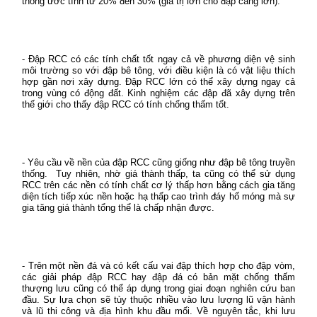
thống ước tính từ 20% đến 30% (giá trị lớn cho đập càng lớn).
- Đập RCC có các tính chất tốt ngay cả về phương diện vệ sinh
môi trường so với đập bê tông, với điều kiện là có vật liệu thích
hợp gần nơi xây dựng. Đập RCC lớn có thể xây dựng ngay cả
trong vùng có động đất. Kinh nghiệm các đập đã xây dựng trên
thế giới cho thấy đập RCC có tính chống thấm tốt.
- Yêu cầu về nền của đập RCC cũng giống như đập bê tông truyền
thống.
Tuy nhiên, nhờ giá thành thấp, ta cũng có thể sử dụng
RCC trên các nền có tính chất cơ lý thấp hơn bằng cách gia tăng
diện tích tiếp xúc nền hoặc hạ thấp cao trình đáy hố móng mà sự
gia tăng giá thành tổng thể là chấp nhận được.
- Trên một nền đá và có kết cấu vai đập thích hợp cho đập vòm,
các giải pháp đập RCC hay đập đá có bản mặt chống thấm
thượng lưu cũng có thể áp dụng trong giai đoạn nghiên cứu ban
đầu. Sự lựa chọn sẽ tùy thuộc nhiều vào lưu lượng lũ vận hành
và lũ thi công và địa hình khu đầu mối. Về nguyên tắc, khi lưu