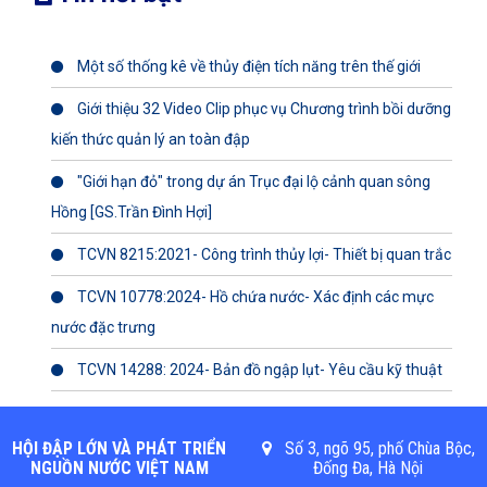
Một số thống kê về thủy điện tích năng trên thế giới
Giới thiệu 32 Video Clip phục vụ Chương trình bồi dưỡng
kiến thức quản lý an toàn đập
"Giới hạn đỏ" trong dự án Trục đại lộ cảnh quan sông
Hồng [GS.Trần Đình Hợi]
TCVN 8215:2021- Công trình thủy lợi- Thiết bị quan trắc
TCVN 10778:2024- Hồ chứa nước- Xác định các mực
nước đặc trưng
TCVN 14288: 2024- Bản đồ ngập lụt- Yêu cầu kỹ thuật
HỘI ĐẬP LỚN VÀ PHÁT TRIỂN
Số 3, ngõ 95, phố Chùa Bộc,
NGUỒN NƯỚC VIỆT NAM
Đống Đa, Hà Nội