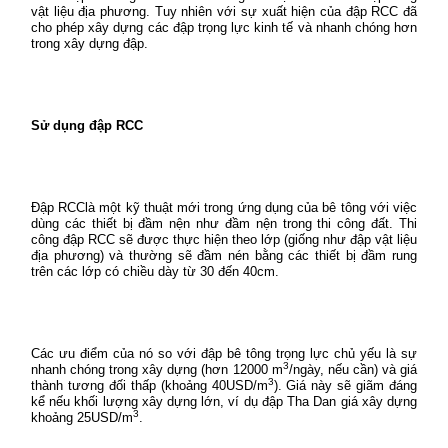
vật liệu địa phương. Tuy nhiên với sự xuất hiện của đập RCC đã
cho phép xây dựng các đập trọng lực kinh tế và nhanh chóng hơn
trong xây dựng đập.
Sử dụng đập RCC
Đập RCClà một kỹ thuật mới trong ứng dụng của bê tông với việc
dùng các thiết bị đầm nện như đầm nện trong thi công đất. Thi
công đập RCC sẽ được thực hiện theo lớp (giống như đập vật liệu
địa phương) và thường sẽ đầm nén bằng các thiết bị đầm rung
trên các lớp có chiều dày từ 30 đến 40cm.
Các ưu điểm của nó so với đập bê tông trọng lực chủ yếu là sự
3
nhanh chóng trong xây dựng (hơn 12000 m
/ngày, nếu cần) và giá
3
thành tương đối thấp (khoảng 40USD/m
). Giá này sẽ giãm đáng
kể nếu khối lượng xây dựng lớn, ví dụ đập Tha Dan giá xây dựng
3
khoảng 25USD/m
.