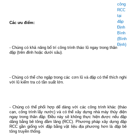
công
RCC
tại
đập
Các ưu điểm:
Định
Bình
(Bình
Định)
- Chúng có khả năng bố trí công trình tháo lũ ngay trong thân
đập (trên đỉnh hoặc dưới sâu).
- Chúng có thể cho ngập trong các cơn lũ và đập có thể thích nghi
với lũ kiểm tra có tần suất lớn.
- Chúng có thể phối hợp dể dàng với các công trình khác (tháo
cạn, công trình lấy nước) và có thể xây dựng nhà máy thủy điện
ngay trong thân đập. Điều này sẽ không thực hiện được nếu đập
dâng bằng bê tông đầm lăng (RCC). Phương pháp xây dựng đập
RCC gần giống với đập bằng vật liệu địa phương hơn là đập bê
tông truyền thống.