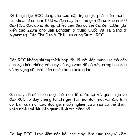
Kỷ thuật đập RCC dùng cho các đập trọng lực phát triển mạnh
từ
khoản đầu năm 1980 và đến nay trên thế giới đã có khoản 300
đập RCC được xây dựng. Chiều cao đập có thể đạt đến 130m (dự
kiến cao 220m cho đập Longtan ở trung Quốc và Ta Sang ở
3
Myanmar). Đập Tha Dan ở Thái Lan dùng 5tr.m
RCC.
Đập RCC không những thích hợp tốt đối với đập trọng lực mà còn
cho đập bản chống và ngay cả đập vòm đã có xây dựng ban đầu
và hy vọng sẽ phát triển nhiều trong tương lai.
Gần đây đã có nhiều cuộc hội nghị tổ chức tại VN giới thiệu về
đập RCC, ở đây chúng tôi chỉ giới hạn nói đến một vài đặc tính
cơ bản của nó. Các độc giả muốn nghiên cứu sâu có thể tham
khảo nhiều tài liệu liên quan đã được công bố.
Do đập RCC được đầm nén bởi các máy đầm rung thay vì đầm