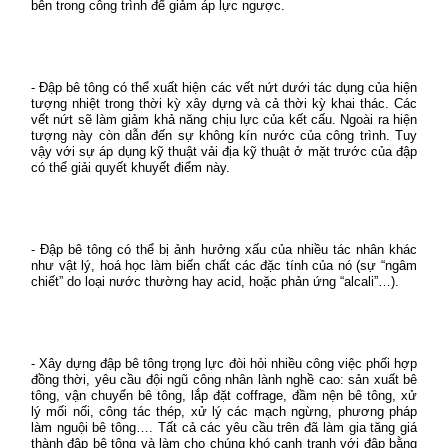
bên trong công trình để giảm áp lực ngược.
- Đập bê tông có thể xuất hiện các vết nứt dưới tác dụng của hiện
tượng nhiệt trong thời kỳ xây dựng và cả thời kỳ khai thác. Các
vết nứt sẽ làm giảm khả năng chịu lực của kết cấu. Ngoài ra hiện
tượng này còn dẫn đến sự không kín nước của công trình. Tuy
vậy với sự áp dụng kỹ thuật vải địa kỹ thuật ở mặt trước của đập
có thể giải quyết khuyết điểm này.
- Đập bê tông có thể bị ảnh hưởng xấu của nhiều tác nhân khác
như vật lý, hoá học làm biến chất các đặc tính của nó (sự “ngâm
chiết” do loại nước thường hay acid, hoặc phản ứng “alcali”…).
- Xây dựng đập bê tông trọng lực đòi hỏi nhiều công việc phối hợp
đồng thời, yêu cầu đội ngũ công nhân lành nghề cao: sản xuất bê
tông, vận chuyển bê tông, lắp đặt coffrage, đầm nện bê tông, xử
lý mối nối, công tác thép, xử lý các mạch ngừng, phương pháp
làm nguội bê tông…. Tất cả các yêu cầu trên đã làm gia tăng giá
thành đập bê tông và làm cho chúng khó cạnh tranh với đập bằng