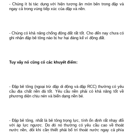
- Chúng ít bị tác dụng với hiện tượng ăn mòn bên trong đập và
ngay cả trong vùng tiếp xúc của đập và nền.
- Chúng có khả năng chống động đất rất tốt. Cho đến nay chưa có
ghi nhận đập bê tông nào bị hư hại đáng kể vì động đất.
Tuy vây nó cũng có các khuyết điểm:
- Đập bê tông (ngoại trừ đập di động và đập RCC) thường có yêu
cầu địa chất nền đá tốt. Yêu cầu nền phải có khả năng tốt về
phương diện chịu nén và biến dạng nền bé.
- Đập bê tông, nhất là bê tông trọng lực, tính ổn định rất nhạy đối
với áp lực ngược. Do đó nó thường có yêu cầu cao về thoát
nước nền, đôi khi cần thiết phải bố trí thoát nước ngay cả phía