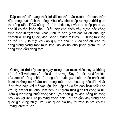
- Đập có thể dể dàng thiết kế để có thể tháo nước tràn qua thân
đập trong quá trình thi công, điều này cho phép rút ngắn thời gian
thi công (đập RCC cũng có tính chất này) và cho phép phục vụ
cho lũ có tần khác nhau. Điều này cho phép xây dựng các công
trình tháo lũ tạm thời khác kinh tế hơn (xem các ví dụ của đập
Yantan ở Trung Quốc, đập Salto Caxias ở Brésil). Chúng ta cũng
có thể lưu ý là một vài đập quy mô nhỏ RCC có thể chỉ cần thi
công trong vòng một mùa khô, do đó nó cho phép giảm tối đa
công trình dẫn dòng tạm.
- Chúng có thể xây dựng ngay trong mùa mưa, điều này là không
có thể đối với đập vật liệu địa phương. Đây là một ưu điểm lớn
của đập bê tông, nhất là trong các quốc gia thuộc miền nhiệt đới
ở đó thường có độ ẩm cao trong mùa mưa thường kéo dài. Nhất
là trường hợp khi mà vật liệu đắp đập có độ ẩm cao hơn nhiều so
với độ ẩm tối ưu cho đầm nén. Sự giảm thời gian thi công là ưu
điểm quan trọng nhất trong việc lựa chọn giữa đập bằng bê tông
hay đập vật liệu địa phương trong nhiều dự án gần đây trong các
quốc gia vùng nhiệt đới. Các quốc gia này thường là nơi có trử
lượng latétrite lớn.