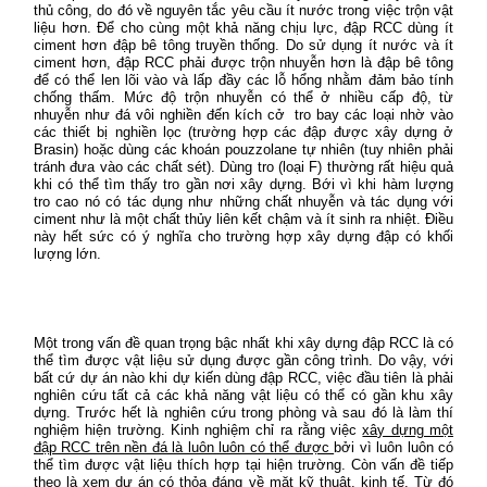
thủ công, do đó về nguyên tắc yêu cầu ít nước trong việc trộn vật
liệu hơn. Để cho cùng một khả năng chịu lực, đập RCC dùng ít
ciment hơn đập bê tông truyền thống. Do sử dụng ít nước và ít
ciment hơn, đập RCC phải được trộn nhuyễn hơn là đập bê tông
để có thể len lõi vào và lấp đầy các lỗ hổng nhằm đảm bảo tính
chống thấm. Mức độ trộn nhuyễn có thể ở nhiều cấp độ, từ
nhuyễn như đá vôi nghiền đến kích cở
tro bay các loại nhờ vào
các thiết bị nghiền lọc (trường hợp các đập được xây dựng ở
Brasin) hoặc dùng các khoán pouzzolane tự nhiên (tuy nhiên phải
tránh đưa vào các chất sét). Dùng tro (loại F) thường rất hiệu quả
khi có thể tìm thấy tro gần nơi xây dựng. Bới vì khi hàm lượng
tro cao nó có tác dụng như những chất nhuyễn và tác dụng với
ciment như là một chất thủy liên kết chậm và ít sinh ra nhiệt. Điều
này hết sức có ý nghĩa cho trường hợp xây dựng đập có khối
lượng lớn.
Một trong vấn đề quan trọng bậc nhất khi xây dựng đập RCC là có
thể tìm được vật liệu sử dụng được gần công trình. Do vậy, với
bất cứ dự án nào khi dự kiến dùng đập RCC, việc đầu tiên là phải
nghiên cứu tất cả các khả năng vật liệu có thể có gần khu xây
dựng. Trước hết là nghiên cứu trong phòng và sau đó là làm thí
nghiệm hiện trường. Kinh nghiệm chỉ ra rằng việc
xây dựng một
đập RCC trên nền đá là luôn luôn có thể được
bởi vì luôn luôn có
thể tìm được vật liệu thích hợp tại hiện trường. Còn vấn đề tiếp
theo là xem dự án có thỏa đáng về mặt kỹ thuật, kinh tế. Từ đó