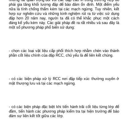
phải gia tăng khối lượng đập để bảo đảm ổn định. Một điểm yếu
nữa là tính chống thấm kém tại các mạch ngừng. Tuy nhiên, kết
hợp sự nghiên cứu và những kinh nghiệm rút ra từ việc sử dụng
đập hơn 20 năm nay, người ta đã có thể khắc phục một cách
đáng kể yếu kém này. Các giải pháp đề ra rất nhiều và sau đây là
một số phương pháp phổ biến sử dụng:
- chọn các loại vật liệu cấp phối thích hợp nhằm chèn vào thành
phần cốt liệu chính của đập RCC, chủ yếu là để liên kết chúng.
- có các biện pháp xử lý RCC nơi đập tiếp xúc thường xuyên ở
mặt thượng lưu và tại các mạch ngừng.
- có các biện pháp đặc biệt khi tiến hành trãi cốt liệu từng lớp để
đầm, tiến hành các phương pháp kiểm tra tại hiện trường để bảo
đảm sự liên kết tốt giữa các lớp.