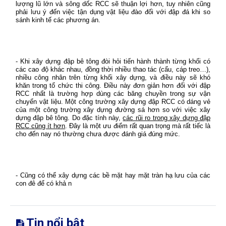
lượng lũ lớn và sông dốc RCC sẽ thuận lợi hơn, tuy nhiên cũng
phải lưu ý đến việc tận dụng vật liệu đào đối với đập đá khi so
sánh kinh tế các phương án.
- Khi xây dựng đập bê tông đòi hỏi tiến hành thành từng khối có
các cao độ khác nhau, đồng thời nhiều thao tác (cẩu, cáp treo…),
nhiều công nhân trên từng khối xây dựng, và điều này sẽ khó
khăn trong tổ chức thi công. Điều này đơn giản hơn đối với đập
RCC nhất là trường hợp dùng các băng chuyền trong sự vận
chuyển vật liệu. Một công trường xây dựng đập RCC có dáng vẻ
của một công trường xây dựng đường sá hơn so với việc xây
dựng đập bê tông. Do đặc tính này,
các rũi ro trong xây dựng đập
RCC cũng ít hơn
. Đây là một ưu điểm rất quan trọng mà rất tiếc là
cho đến nay nó thường chưa được đánh giá đúng mức.
- Cũng có thể xây dựng các bề mặt hay mặt tràn hạ lưu của các
con đê để có khả n
Tin nổi bật