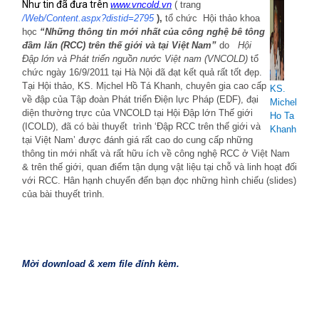
Như tin đã
đưa trên
www.vncold.vn
( trang
/Web/Content.aspx?distid=2795
),
tổ chức
Hội thảo khoa
học
“Những thông tin mới nhất của công nghệ bê tông
đầm lăn (RCC) trên thế giới và tại Việt Nam”
do
Hội
Đập lớn và Phát triển nguồn nước Việt nam (VNCOLD)
tổ
chức
ngày 16/9/2011 tại Hà Nội đã đạt kết quả rất tốt đẹp.
Tại Hội thảo, KS. Mịchel Hồ Tá Khanh, chuyên gia cao cấp
KS.
về đập của Tập đoàn Phát triển Điện lực Pháp (EDF), đại
Michel
diện thường trực của VNCOLD tại Hội Đập lớn Thế giới
Ho Ta
(ICOLD), đã có bài thuyết
trình ‘Đập RCC trên thế giới và
Khanh
tại Việt Nam’ được đánh giá rất cao do cung cấp những
thông tin mới nhất và rất hữu ích về công nghệ RCC ở Việt Nam
& trên thế giới, quan điểm tận dụng vật liệu tại chỗ và linh hoạt đối
với RCC. Hân hạnh chuyển đến bạn đọc những hình chiếu (slides)
của bài thuyết trình.
Mời download & xem file đính kèm
.